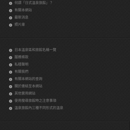
何謂「日式溫泉旅館」？
有關本網站
最新消息
照片庫
日本溫泉區和旅館名稱一覽
服務條款
私穩聲明
有關我們
有關本網站的查詢
關於連結至本網站
其他實用網站
使用搜尋旅館時之注意事項
溫泉旅館內三種不同形式的溫泉