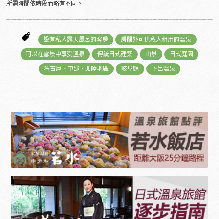
所需時間依時段而略有不同。
設有私人露天風呂的客房
房間外可供私人租用的溫泉
可以在雪景中享受溫泉
傳統日式建築
山景
日式庭園
名古屋、中部、北陸地區
岐阜縣
下呂溫泉