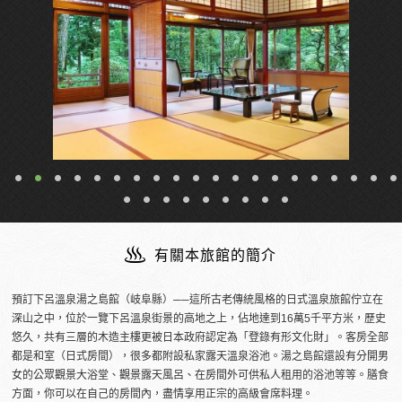
有關本旅館的簡介
預訂下呂溫泉湯之島館（岐阜縣）──這所古老傳統風格的日式溫泉旅館佇立在
深山之中，位於一覽下呂溫泉街景的高地之上，佔地達到16萬5千平方米，歷史
悠久，共有三層的木造主樓更被日本政府認定為「登錄有形文化財」。客房全部
都是和室（日式房間），很多都附設私家露天溫泉浴池。湯之島館還設有分開男
女的公眾觀景大浴堂、觀景露天風呂、在房間外可供私人租用的浴池等等。膳食
方面，你可以在自己的房間內，盡情享用正宗的高級會席料理。