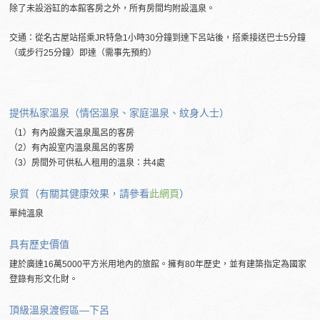
除了未設浴缸的本館客房之外，所有房間均附設溫泉。
交通：從名古屋站搭乘JR特急1小時30分鐘到達下呂站後，搭乘接送巴士5分鐘
（或步行25分鐘）即達（需事先預約）
提供私家溫泉（情侶溫泉、家庭溫泉、紋身人士）
（1）有內設露天溫泉風呂的客房
（2）有內設室内溫泉風呂的客房
（3）房間外可供私人租用的溫泉：共4處
泉質（有關其健康效果，請參看
此網頁
）
單純溫泉
具有歷史價值
建於廣達16萬5000平方米用地內的旅館。擁有80年歷史，並有建築指定為國家
登錄有形文化財。
頂級溫泉渡假區―下呂