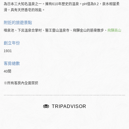
為日本三大知名溫泉之一。擁有610年歷史的溫泉。pH值為9.2，泉水相當柔
滑，具有天然香皂的效能。
附近的旅遊景點
噴泉池、下呂溫泉合掌村、醫王靈山溫泉寺、飛驒金山的筋骨散步、
飛驒高山
創立年份
1931
客房總數
40間
※所有客房內全面禁菸
TRIPADVISOR