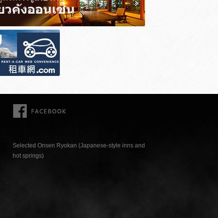
FACEBOOK
Selected Onsen Ryokan (Japanese-style inns and
hot springs)