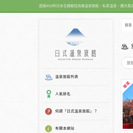
超過450所日本全國最佳高級溫泉旅館、私家溫泉、露天風
首頁
日式温泉旅館
溫泉旅館列表
人氣排名
何謂「日式溫泉旅館」？
有關本網站