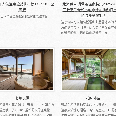
6年人氣溫泉旅館排行榜TOP 10：全
北海道 – 滑雪＆溫泉特集2025-2
國版
同時享受滑粉雪的爽快刺激和日
的泡湯樂趣吧！
5年日本全國最受歡迎的10間溫泉旅館
這裏介紹可以體驗粉雪和非壓雪地區的
海道滑雪場。同時，此頁為了喜愛新雪
的滑雪粉絲，提供與山岳滑雪、在…
七草之湯
柏屋本店
所溫泉七草之湯（長野縣）── 七草之湯
預訂別所溫泉柏屋本店（長野縣）── 
重建後，於2016年重新開張的溫泉旅
溫泉旅館擁有超過一百年的歷史，15間
座建築物的地板都鋪上了榻榻米。客房
佈在主樓（本館）和離開主樓的獨立房