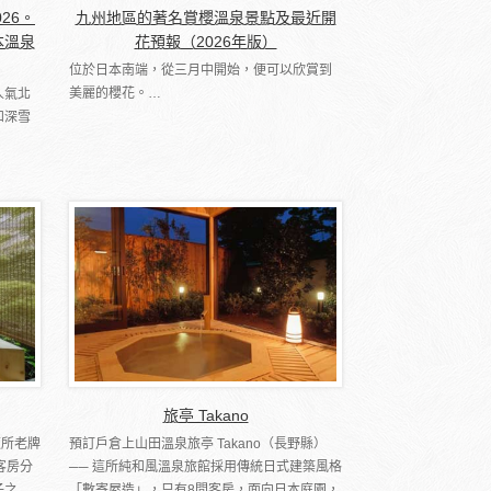
026。
九州地區的著名賞櫻溫泉景點及最近開
本溫泉
花預報（2026年版）
位於日本南端，從三月中開始，便可以欣賞到
美麗的櫻花。…
人氣北
和深雪
旅亭 Takano
這所老牌
預訂戶倉上山田溫泉旅亭 Takano（長野縣）
客房分
── 這所純和風溫泉旅館採用傳統日式建築風格
子之
「數寄屋造」，只有8間客房，面向日本庭園，