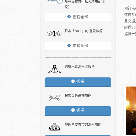
房外設有可供私人租用的溫
泉）
預訂京
道位於
查看全部
且交通
經過2
日本「No.1」的 溫泉旅館
搖身一
查看全部
選擇人氣溫泉渡假區
選擇
根據景色選擇旅館
選擇
鄰近主要城市的溫泉旅館