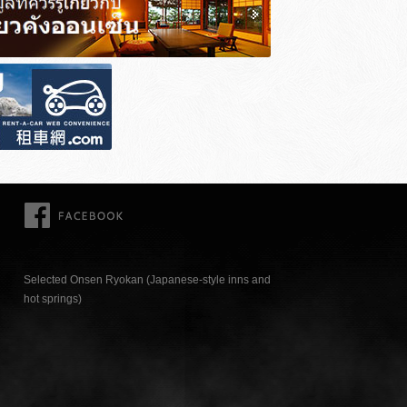
FACEBOOK
Selected Onsen Ryokan (Japanese-style inns and
hot springs)