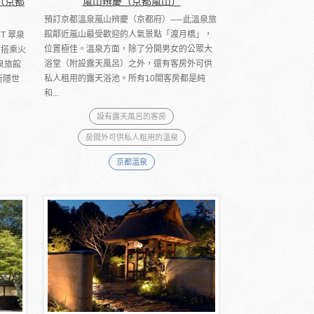
泉（京都
嵐山辨慶（京都嵐山）
預訂京都溫泉嵐山辨慶（京都府）──此溫泉旅
館鄰近嵐山最受歡迎的人氣景點「渡月橋」，
T 翠泉
位置極佳。溫泉方面，除了分開男女的公眾大
站搭乘火
浴堂（附設露天風呂）之外，還有客房外可供
泉旅館
私人租用的露天浴池。所有10間客房都是純
所隱世
和...
設有露天風呂的客房
房間外可供私人租用的溫泉
京都溫泉