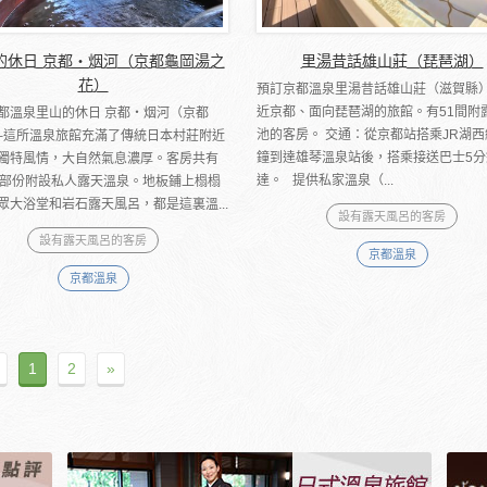
的休日 京都・烟河（京都龜岡湯之
里湯昔話雄山莊（琵琶湖）
花）
預訂京都溫泉里湯昔話雄山莊（滋賀縣）
近京都、面向琵琶湖的旅館。有51間附
都溫泉里山的休日 京都・烟河（京都
池的客房。 交通：從京都站搭乘JR湖西
─這所溫泉旅館充滿了傳統日本村莊附近
鐘到達雄琴溫泉站後，搭乘接送巴士5分
獨特風情，大自然氣息濃厚。客房共有
達。 提供私家溫泉（...
，部份附設私人露天溫泉。地板鋪上榻榻
眾大浴堂和岩石露天風呂，都是這裏溫...
設有露天風呂的客房
設有露天風呂的客房
京都溫泉
京都溫泉
1
2
»