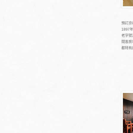
預訂京
189
老字號
間客房
都特有