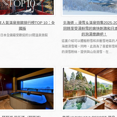
6年人氣溫泉旅館排行榜TOP 10：全
北海道 – 滑雪＆溫泉特集2025-2
國版
同時享受滑粉雪的爽快刺激和日
的泡湯樂趣吧！
5年日本全國最受歡迎的10間溫泉旅館
這裏介紹可以體驗粉雪和非壓雪地區的
海道滑雪場。同時，此頁為了喜愛新雪
的滑雪粉絲，提供與山岳滑雪、在…