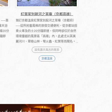
紅葉家別館河之草庵（京都高雄）
──靠
預訂京都溫泉紅葉家別館河之草庵（京都府）
露天浴
──這所民藝風格的旅宿交通便利，從京都站搭
線20分
乘火車及的士20分鐘即達，但同時卻位於自然
鐘即
環境優越的風景區「高雄」內，此處尤以其美
麗河川、翠綠山林、螢火蟲、紅葉等而聞名。...
設有露天風呂的客房
京都溫泉