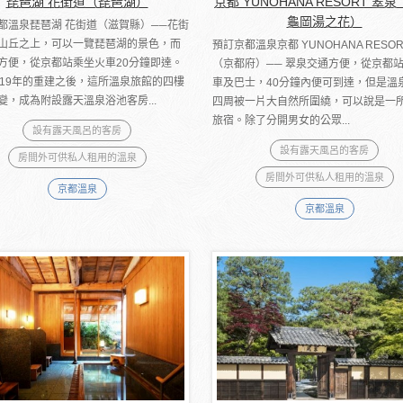
琵琶湖 花街道（琵琶湖）
京都 YUNOHANA RESORT 翠
龜岡湯之花）
都溫泉琵琶湖 花街道（滋賀縣）──花街
山丘之上，可以一覽琵琶湖的景色，而
預訂京都溫泉京都 YUNOHANA RESOR
方便，從京都站乘坐火車20分鐘即達。
（京都府）── 翠泉交通方便，從京都
019年的重建之後，這所溫泉旅館的四樓
車及巴士，40分鐘內便可到達，但是溫
變，成為附設露天溫泉浴池客房...
四周被一片大自然所圍繞，可以說是一
旅宿。除了分開男女的公眾...
設有露天風呂的客房
設有露天風呂的客房
房間外可供私人租用的溫泉
房間外可供私人租用的溫泉
京都溫泉
京都溫泉