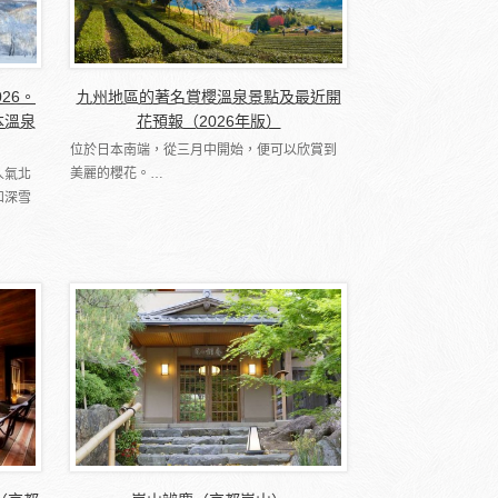
026。
九州地區的著名賞櫻溫泉景點及最近開
本溫泉
花預報（2026年版）
位於日本南端，從三月中開始，便可以欣賞到
美麗的櫻花。…
人氣北
和深雪