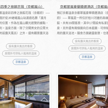
彩四季之旅館花筏（京都嵐山）
京都翠嵐豪華精選酒店（京都嵐
都溫泉彩四季之旅館花筏（京都府）──
預訂京都溫泉京都翠嵐豪華精選酒店（
落於從JR嵯峨嵐山站渡過名勝「渡月
府）── 翠嵐是一所位於桂川河邊的高
的位置，作為在嵐山觀光遊覽的據點，
館，共有39間客房，其中17間設有私家
利。溫泉方面，除了分開男女的公眾大
泉，另外還有兩個面向日本庭園、可供
附設露天風呂）之外，還有觀景露天浴
用的露天浴池。膳食方面饒富創意，住客可
設有露天風呂的客房
設有露天風呂的客房
房間外可供私人租用的溫泉
房間外可供私人租用的溫泉
京都溫泉
京都溫泉