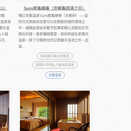
山）
Sumi屋龜峰庵（京都龜岡湯之花）
京都
預訂京都溫泉Sumi屋龜峰庵（京都府）──這
級溫泉旅
所日式旅館的住客可以在輕鬆舒適的環境之
露天溫
中，細細品嚐由京都烹飪專家精心泡製的正宗
私人租
懷石料理。客房種類豐富，部份附設私家露天
...
溫泉。除了分開男女的公眾露天浴池之外，此
溫...
設有露天風呂的客房
房間外可供私人租用的溫泉
京都溫泉