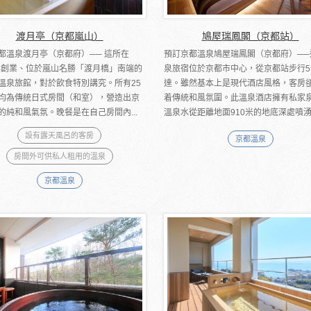
渡月亭（京都嵐山）
鳩屋瑞鳳閣（京都站）
都溫泉渡月亭（京都府）── 這所在
預訂京都溫泉鳩屋瑞鳳閣（京都府）──
7年創業、位於嵐山名勝「渡月橋」南端的
泉旅宿位於京都市中心，從京都站步行5
溫泉旅館，對於飲食特別講究。所有25
達。雖然基本上是現代酒店風格，客房
均為傳統日式房間（和室），營造出京
着傳統和風氛圍。此溫泉酒店擁有私家
的純和風氣氛。晚餐是在自己房間內...
溫泉水從距離地面910米的地底深處噴湧而
設有露天風呂的客房
京都溫泉
房間外可供私人租用的溫泉
京都溫泉