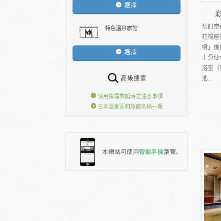
選擇
預訂京
特色溫泉旅館
花筏座
橋」後
選擇
十分便
浴堂（
池...
高級搜索
使用搜尋旅館時之注意事項
日本溫泉區和旅館名稱一覽