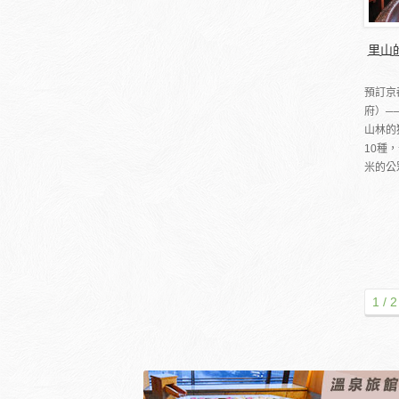
里山
預訂京
府）─
山林的
10種
米的公
1 / 2