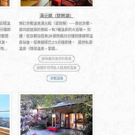
湯元館（琵琶湖）
這間溫
預訂京都溫泉湯元館（滋賀縣）──靠近京都、
分鐘即
面向琵琶湖的旅館。有7種溫泉的大浴場。 交
卻散發
通：從京都站搭乘JR湖西線20分鐘到達雄琴溫
泉源，
泉站後，搭乘接送巴士5分鐘即達。 提供私家
...
溫泉（情侶溫泉、家庭...
設有露天風呂的客房
房間外可供私人租用的溫泉
京都溫泉