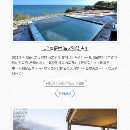
心之度假村 海之別邸 古川
預訂登別溫泉心之度假村 海之別邸 古川（北海道）──此溫泉旅館位於從登
別站駕車約5分鐘的地方，是登別溫泉內罕有的海景旅宿。在30間客房之
中，有28間面向大海，從分開男女的公眾大浴堂（附設露天風呂），以及房
間外可供...
房間外可供私人租用的溫泉
登別溫泉