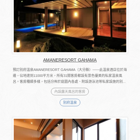
AMANERESORT GAHAMA
預訂別府溫泉AMANERESORT GAHAMA（大分縣）――此溫泉酒店位於海
邊，佔地達到11000平方米，所有31間客房都設有景色優美的私家溫泉風
呂。客房種類多樣，包括分佈於庭園內各處、附設游泳池等私家設施的別...
內設露天風呂的客房
別府溫泉