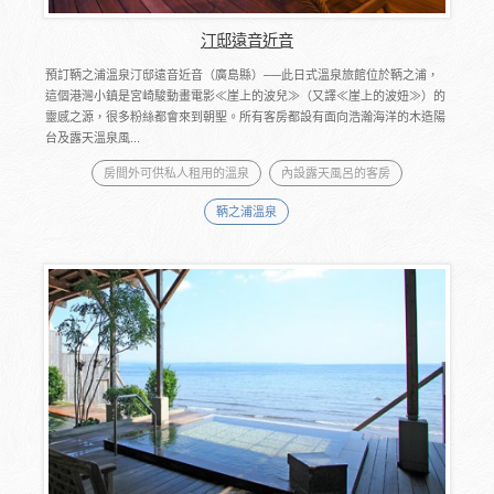
汀邸遠音近音
預訂鞆之浦溫泉汀邸遠音近音（廣島縣）──此日式溫泉旅館位於鞆之浦，
這個港灣小鎮是宮崎駿動畫電影≪崖上的波兒≫（又譯≪崖上的波妞≫）的
靈感之源，很多粉絲都會來到朝聖。所有客房都設有面向浩瀚海洋的木造陽
台及露天溫泉風...
房間外可供私人租用的溫泉
內設露天風呂的客房
鞆之浦溫泉