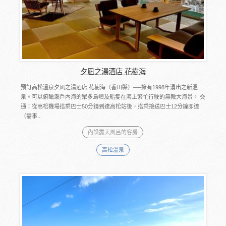
夕凪之湯酒店 花樹海
預訂高松溫泉夕凪之湯酒店 花樹海（香川縣）──擁有1998年湧出之新溫
泉。可以俯瞰瀨戶內海的眾多島嶼及船隻在海上繁忙行駛的無敵大海景。 交
通：從高松機場搭乘巴士50分鐘到達高松站後，搭乘接送巴士12分鐘即達
（需事...
內設露天風呂的客房
高松溫泉