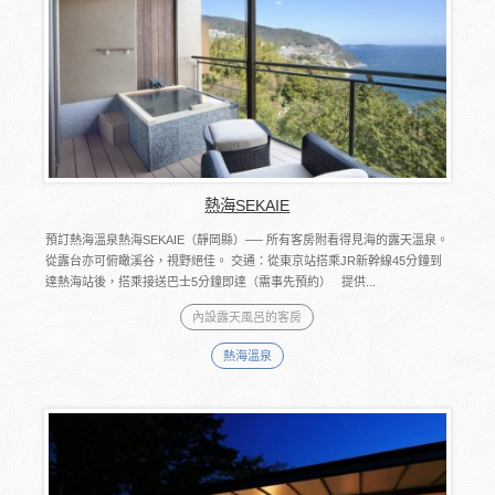
熱海SEKAIE
預訂熱海溫泉熱海SEKAIE（靜岡縣）── 所有客房附看得見海的露天溫泉。
從露台亦可俯瞰溪谷，視野絕佳。 交通：從東京站搭乘JR新幹線45分鐘到
達熱海站後，搭乘接送巴士5分鐘即達（需事先預約） 提供...
內設露天風呂的客房
熱海溫泉