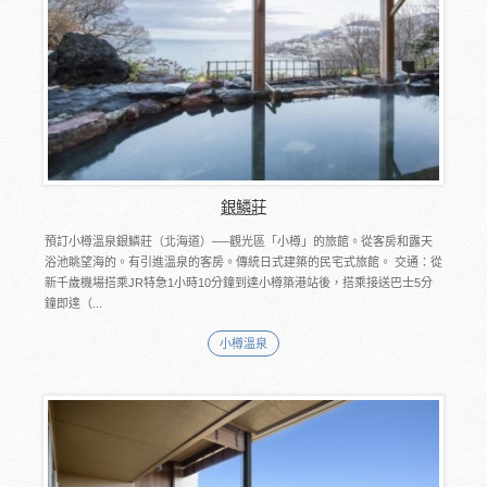
銀鱗莊
預訂小樽溫泉銀鱗莊（北海道）──觀光區「小樽」的旅館。從客房和露天
浴池眺望海的。有引進溫泉的客房。傳統日式建築的民宅式旅館。 交通：從
新千歲機場搭乘JR特急1小時10分鐘到達小樽築港站後，搭乘接送巴士5分
鐘即達（...
小樽溫泉