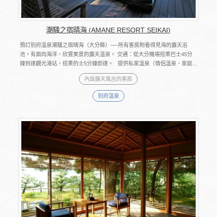
潮騷之宿晴海 (AMANE RESORT SEIKAI)
預訂別府溫泉潮騷之宿晴海（大分縣）──所有客房附看得見海的露天浴
池。有面向海洋，欣賞美景的露天溫泉。 交通：從大分機場搭乘巴士45分
鐘到達觀光港站，搭乘的士5分鐘即達。 提供私家溫泉（情侶溫泉、家庭...
內設露天風呂的客房
別府溫泉