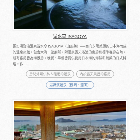
游水亭 ISAGOYA
預訂湯野濱溫泉游水亭 ISAGOYA（山形縣）──面向夕陽美麗的日本海而建
的溫泉旅館。包含大海一望無際，附溫泉露天浴池的套房和標準客房在內，
所有客房皆為海景房。晚餐、早餐皆提供使用日本海的海鮮和蔬菜的日式料
理。作...
房間外可供私人租用的溫泉
內設露天風呂的客房
湯野濱溫泉（鶴岡、酒田）