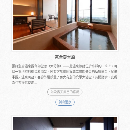
露台御堂原
預訂別府溫泉露台御堂原（大分縣）――此溫泉旅館位於寧靜的山丘上，可
以一覽別府的街景和海景。所有客房都附設尊享廣闊美景的私家露台，配備
半露天溫泉風呂。客房外還設置了男女有別的公眾大浴堂。有關膳食，此處
為住客提供使用...
內設露天風呂的客房
別府溫泉