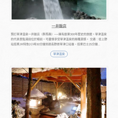
一井飯店
預訂草津溫泉一井飯店（群馬縣）──擁有創業300年歷史的旅館。草津溫泉
的代表景點湯田位於眼前。可盡情享受草津溫泉的兩種源頭。 交通：從上野
站搭乘JR特急2小時30分鐘到達長野原草津口站後，搭乘巴士25分鐘...
草津溫泉