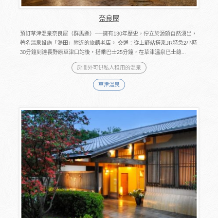
奈良屋
預訂草津溫泉奈良屋（群馬縣）──擁有130年歷史，佇立於源頭自然湧出，
著名溫泉設施「湯田」附近的旅館老店。 交通：從上野站搭乘JR特急2小時
30分鐘到達長野原草津口站後，搭乘巴士25分鐘，在草津溫泉巴士總...
房間外可供私人租用的溫泉
草津溫泉