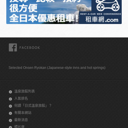
FACEBOOK
Selected Onsen Ryokan (Japanese-style inns and hot springs)
溫泉旅館列表
人氣排名
何謂「日式溫泉旅館」？
有關本網站
最新消息
照片庫