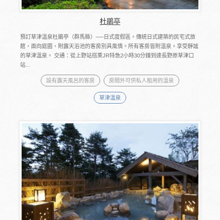
杜鵑亭
預訂草津溫泉杜鵑亭（群馬縣）──日式度假區。傳統日式建築的民宅式旅
館，面向庭園，附露天浴池的客房別具風情。所有客房皆附溫泉。享受靜謐
的草津溫泉。 交通：從上野站搭乘JR特急2小時30分鐘到達長野原草津口
站...
設有露天風呂的客房
房間外可供私人租用的溫泉
草津溫泉