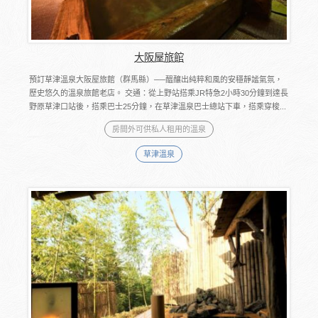
大阪屋旅館
預訂草津溫泉大阪屋旅館（群馬縣）──醞釀出純粹和風的安穩靜謐氣氛，
歷史悠久的溫泉旅館老店。 交通：從上野站搭乘JR特急2小時30分鐘到達長
野原草津口站後，搭乘巴士25分鐘，在草津溫泉巴士總站下車，搭乘穿梭...
房間外可供私人租用的溫泉
草津溫泉