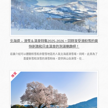
北海道 – 滑雪＆溫泉特集2025-2026。同時享受滑粉雪的爽
快刺激和日本溫泉的泡湯樂趣吧！
這裏介紹可以體驗粉雪和非壓雪地區的人氣北海道滑雪場。同時，此頁為了
喜愛新雪和深雪的滑雪粉絲，提供與山岳滑雪、在…