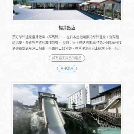
櫻井飯店
預訂草津溫泉櫻井飯店（群馬縣）──在日本屈指可數的草津溫泉，實際體
驗溫泉、美食與日式的真情款待。 交通：從上野站搭乘JR特急2小時30分鐘
到達長野原草津口站後，搭乘巴士25分鐘，在草津溫泉巴士總站下車，搭...
設有露天風呂的客房
草津溫泉