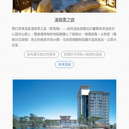
湯宿季之庭
預訂草津溫泉湯宿季之庭（群馬縣）──這所溫泉旅館位於離開草津溫泉中
心區的山崗上，整座建築物的地板都鋪上了榻榻米，情調高雅。以和室（傳
統日式房間）為主的客房共有64間，全部房間都附設露天溫泉風呂。公眾大
浴堂...
設有露天風呂的客房
房間外可供私人租用的溫泉
草津溫泉