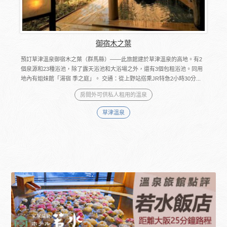
御宿木之葉
預訂草津溫泉御宿木之葉（群馬縣）――此旅館建於草津溫泉的高地。有2
個泉源和23種浴池，除了露天浴池和大浴場之外，還有3個包租浴池。同用
地內有姐妹館「湯宿 季之庭」。 交通：從上野站搭乘JR特急2小時30分...
房間外可供私人租用的溫泉
草津溫泉