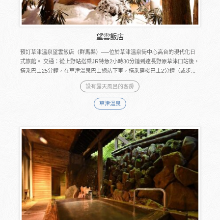
望雲飯店
預訂草津溫泉望雲飯店（群馬縣）──位於草津溫泉街中心高台的現代化日
式旅館。 交通：從上野站搭乘JR特急2小時30分鐘到達長野原草津口站後，
搭乘巴士25分鐘，在草津溫泉巴士總站下車，搭乘穿梭巴士2分鐘（或步...
設有露天風呂的客房
草津溫泉