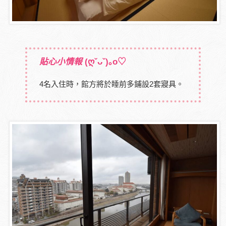
貼心小情報
(ღˇᴗˇ)｡o♡
4名入住時，館方將於睡前多鋪設2套寢具。