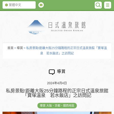
SEARC
M
繁體中文
日式温泉旅館
首頁
>
導賞
> 私房景點!距離大阪25分鐘路程的正宗日式溫泉旅館「寶塚溫
泉 若水飯店」之訪問記
導賞
2024年4月4日
私房景點!距離大阪25分鐘路程的正宗日式溫泉旅館
「寶塚溫泉 若水飯店」之訪問記
導賞 大阪、京都、關西地區