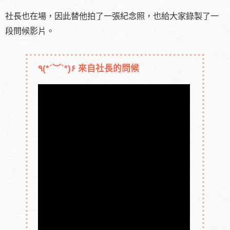
社長也在場，因此替他拍了一張紀念照，也給大家錄製了一
段問候影片。
٩(*´︶`*)۶ 來自社長的問候