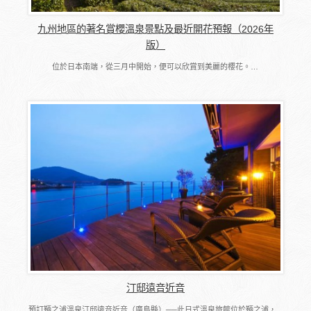
九州地區的著名賞櫻溫泉景點及最近開花預報（2026年
版）
位於日本南端，從三月中開始，便可以欣賞到美麗的櫻花。…
汀邸遠音近音
預訂鞆之浦溫泉汀邸遠音近音（廣島縣）──此日式溫泉旅館位於鞆之浦，