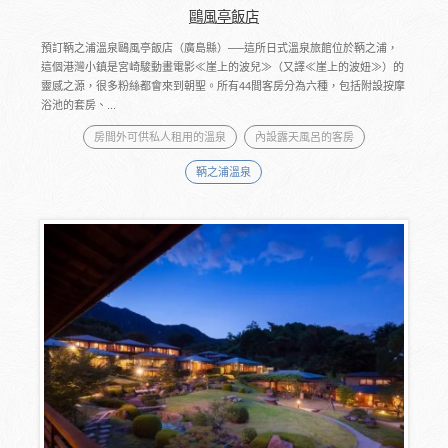
鷗風亭飯店
預訂鞆之浦溫泉鷗風亭飯店（廣島縣）──這所日式溫泉旅館位於鞆之浦，
這個港灣小鎮是宮崎駿動畫電影≪崖上的波兒≫（又譯≪崖上的波妞≫）的
靈感之源，很多粉絲都會來到朝聖。所有44間客房分為六種，包括附設按摩
浴池的套房、...
房間外可供私人租用的溫泉
內設露天風呂的客房
鞆之浦溫泉