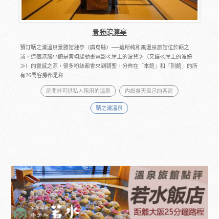
景勝館漣亭
預訂鞆之浦溫泉景勝館漣亭（廣島縣）──這所純和風溫泉旅館位於鞆之
浦，這個港灣小鎮是宮崎駿動畫電影≪崖上的波兒≫（又譯≪崖上的波妞
≫）的靈感之源，很多粉絲都會來到朝聖。分佈在「本館」和「別館」的所
有26間客房都是和...
房間外可供私人租用的溫泉
內設露天風呂的客房
鞆之浦溫泉