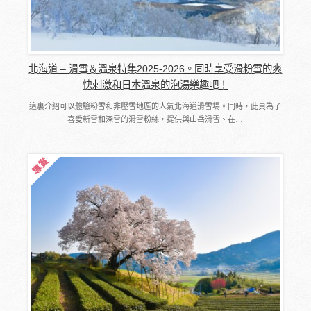
北海道 – 滑雪＆溫泉特集2025-2026。同時享受滑粉雪的爽
快刺激和日本溫泉的泡湯樂趣吧！
這裏介紹可以體驗粉雪和非壓雪地區的人氣北海道滑雪場。同時，此頁為了
喜愛新雪和深雪的滑雪粉絲，提供與山岳滑雪、在…