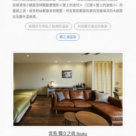
這個港灣小鎮是宮崎駿動畫電影≪崖上的波兒≫（又譯≪崖上的波妞≫）的
靈感之源，很多粉絲都會來到朝聖。所有客房都設有面向浩瀚海洋的木造陽
台及露天溫泉風...
房間外可供私人租用的溫泉
內設露天風呂的客房
鞆之浦溫泉
宮島 獨立之宿 Ibuku