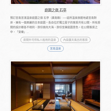
庭園之宿 石亭
預訂宮島宮濱溫泉庭園之宿 石亭（廣島縣）──這所溫泉旅館地處宮島對
岸，擁有一個美麗的日本庭園。各自位於獨立屋子的客房共有12間，所有房
間的設計都各不相同，部份面向大海，部份坐擁庭園景色。在12間客房之
中，「安庵」...
房間外可供私人租用的溫泉
內設露天風呂的客房
宮島溫泉