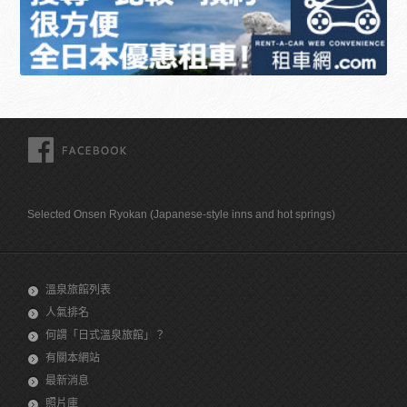
FACEBOOK
Selected Onsen Ryokan (Japanese-style inns and hot springs)
溫泉旅館列表
人氣排名
何謂「日式溫泉旅館」？
有關本網站
最新消息
照片庫