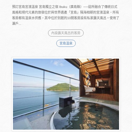
預訂宮島宮濱溫泉 宮島獨立之宿 Ibuku（廣島縣）──這所融合了傳統日式
風格和現代元素的旅宿位於與世界遺產「宮島」隔海相鄰的宮濱溫泉，所有
客房都有溫泉水供應，其中位於別館的10間客房設有私家露天風呂。使用了
瀨戶...
內設露天風呂的客房
宮島溫泉