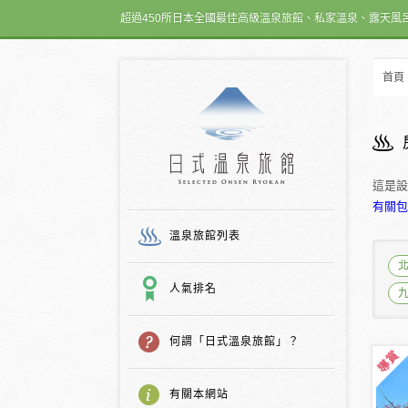
超過450所日本全國最佳高級溫泉旅館、私家溫泉、露天風
首頁
日式温泉旅館
這是設
有關包
溫泉旅館列表
人氣排名
何謂「日式溫泉旅館」？
有關本網站