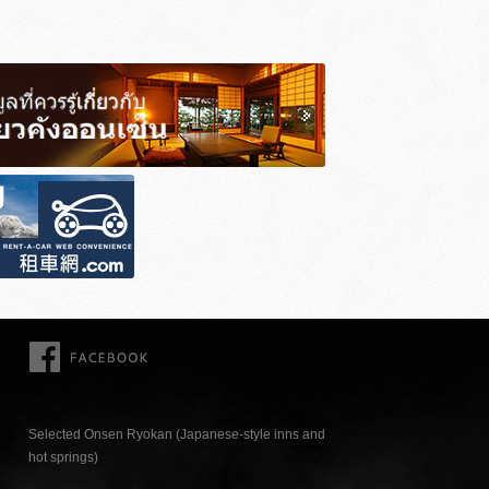
FACEBOOK
Selected Onsen Ryokan (Japanese-style inns and
hot springs)