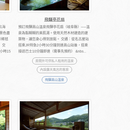
飛驒亭花扇
北海
預訂飛驒高山溫泉飛驒亭花扇（岐阜縣）──溫
景色盡
泉為黏糊糊的美肌湯。使用天然木材建造的建
珍稀毬
築物，讓您身心得到放鬆。 交通：從名古屋站
 交
搭乘JR特急2小時30分鐘到達高山站後，搭乘
小時15
接送巴士10分鐘即達（需事先預約） &nbs...
房間外可供私人租用的溫泉
內設露天風呂的客房
飛驒高山溫泉