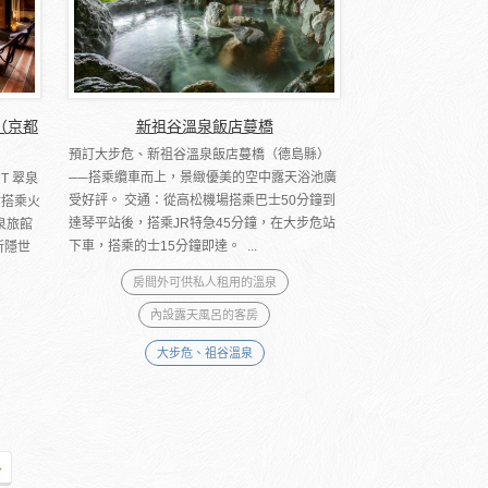
泉（京都
新祖谷溫泉飯店蔓橋
預訂大步危、新祖谷溫泉飯店蔓橋（德島縣）
──搭乘纜車而上，景緻優美的空中露天浴池廣
T 翠泉
受好評。 交通：從高松機場搭乘巴士50分鐘到
站搭乘火
達琴平站後，搭乘JR特急45分鐘，在大步危站
泉旅館
下車，搭乘的士15分鐘即達。 ...
所隱世
房間外可供私人租用的溫泉
內設露天風呂的客房
大步危、祖谷溫泉
»