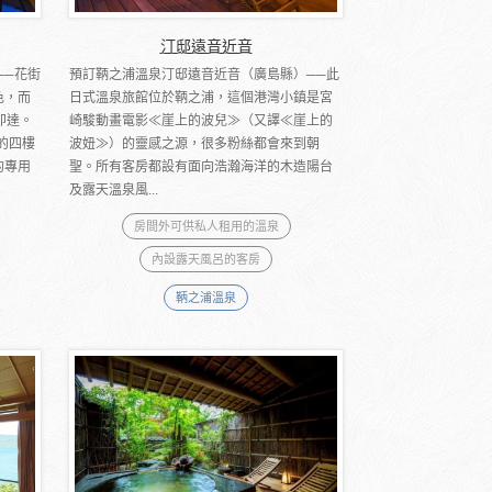
汀邸遠音近音
──花街
預訂鞆之浦溫泉汀邸遠音近音（廣島縣）──此
色，而
日式溫泉旅館位於鞆之浦，這個港灣小鎮是宮
即達。
崎駿動畫電影≪崖上的波兒≫（又譯≪崖上的
的四樓
波妞≫）的靈感之源，很多粉絲都會來到朝
的專用
聖。所有客房都設有面向浩瀚海洋的木造陽台
及露天溫泉風...
房間外可供私人租用的溫泉
內設露天風呂的客房
鞆之浦溫泉