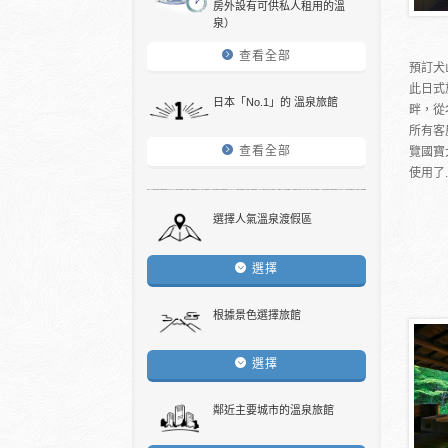
房外設有可供私人租用的溫
泉）
查看全部
預訂犬
此日式
日本「No.1」的 溫泉旅館
畔，從
所有客
查看全部
覽國寶
使用了..
選擇人氣溫泉渡假區
選擇
根據景色選擇旅館
選擇
鄰近主要城市的溫泉旅館