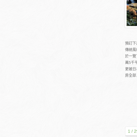
預訂下
傳統風
於一覽
萬5千
更被日
房全部..
1 / 2