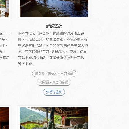
嵯峨澤館
縣）──
修善寺溫泉（靜岡縣）嵯峨澤館環境清幽靜
旅館。
謐，可以聽見河川的潺潺流水，療癒心靈。所
兩種，
有客房皆附溫泉，其中22間客房還設有露天浴
里山
池。在房間外也有7個溫泉風呂。 交通：從東
或日式房
京站搭乘JR特急2小時10分鐘到達修善寺站
後，搭乘...
房間外可供私人租用的溫泉
內設露天風呂的客房
修善寺溫泉