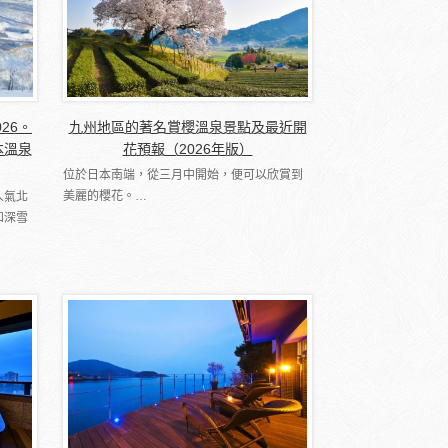
026。
九州地區的著名賞櫻溫泉景點及最近開
本溫泉
花預報（2026年版）
位於日本南端，從三月中開始，便可以欣賞到
美麗的櫻花。…
人氣北
和深雪