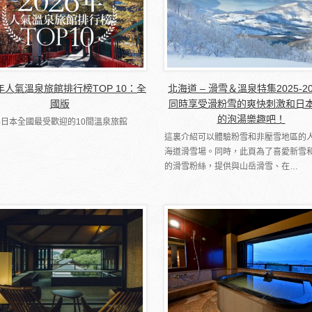
6年人氣溫泉旅館排行榜TOP 10：全
北海道 – 滑雪＆溫泉特集2025-2
國版
同時享受滑粉雪的爽快刺激和日
的泡湯樂趣吧！
5年日本全國最受歡迎的10間溫泉旅館
這裏介紹可以體驗粉雪和非壓雪地區的
海道滑雪場。同時，此頁為了喜愛新雪
的滑雪粉絲，提供與山岳滑雪、在…