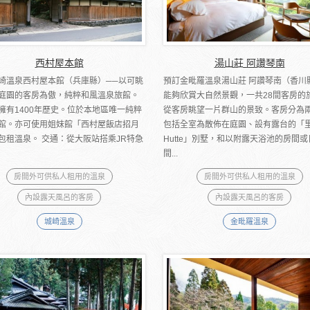
西村屋本館
湯山莊 阿讚琴南
崎溫泉西村屋本館（兵庫縣）──以可眺
預訂金毗羅溫泉湯山莊 阿讚琴南（香川
庭園的客房為傲，純粹和風溫泉旅館。
能夠欣賞大自然景觀，一共28間客房的
擁有1400年歷史。位於本地區唯一純粹
從客房眺望一片群山的景致。客房分為
館。亦可使用姐妹館「西村屋飯店招月
包括全室為散佈在庭園、設有露台的「
包租溫泉。 交通：從大阪站搭乘JR特急
Hutte」別墅，和以附露天浴池的房間
間...
房間外可供私人租用的溫泉
房間外可供私人租用的溫泉
內設露天風呂的客房
內設露天風呂的客房
城崎溫泉
金毗羅溫泉