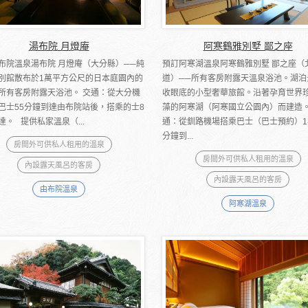
湯布院 月燈庵
阿寒鶴雅別墅 鄙之座
布院溫泉湯布院 月燈庵（大分縣）──純
預訂阿寒湖溫泉阿寒鶴雅別墅 鄙之座（
別館散布於1萬平方公尺的日本庭園內的
道）──所有客房附露天溫泉浴池。湖泊
所有客房附露天浴池。 交通：從大分機
收眼底的小型奢華旅館。沿著孕育世界
巴士55分鐘到達由布院站後，搭乘的士8
藻的阿寒湖（阿寒國立公園內）而建造。
達。 提供私家溫泉（...
通：從釧路機場搭乘巴士（巴士預約）1
分鐘到...
房間外可供私人租用的溫泉
房間外可供私人租用的溫泉
內設露天風呂的客房
內設露天風呂的客房
由布院溫泉
阿寒湖溫泉