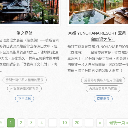
湯之島館
京都 YUNOHANA RESORT 翠
龜岡湯之花）
呂溫泉湯之島館（岐阜縣）──這所古老
格的日式溫泉旅館佇立在深山之中，位
預訂京都溫泉京都 YUNOHANA RESOR
下呂溫泉街景的高地之上，佔地達到16
（京都府）── 翠泉交通方便，從京都
平方米，歷史悠久，共有三層的木造主樓
車及巴士，40分鐘內便可到達，但是溫
本政府認定為「登錄有形文化財」。客
四周被一片大自然所圍繞，可以說是一
.
旅宿。除了分開男女的公眾大浴堂（...
房間外可供私人租用的溫泉
房間外可供私人租用的溫泉
內設露天風呂的客房
內設露天風呂的客房
下呂溫泉
京都溫泉
9
1
2
3
4
...
10
20
...
»
最後一頁 