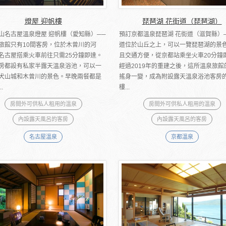
燈屋 迎帆樓
琵琶湖 花街道（琵琶湖）
山名古屋溫泉燈屋 迎帆樓（愛知縣）──
預訂京都溫泉琵琶湖 花街道（滋賀縣）
旅館只有10間客房，位於木曾川的河
道位於山丘之上，可以一覽琵琶湖的景
名古屋搭乘火車前往只需25分鐘即達。
且交通方便，從京都站乘坐火車20分鐘
房都設有私家半露天溫泉浴池，可以一
經過2019年的重建之後，這所溫泉旅館
犬山城和木曾川的景色。早晚兩餐都是
搖身一變，成為附設露天溫泉浴池客房
.
樓...
房間外可供私人租用的溫泉
房間外可供私人租用的溫泉
內設露天風呂的客房
內設露天風呂的客房
名古屋溫泉
京都溫泉