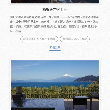
箱根匠之宿 佳松
預訂箱根溫泉箱根匠之宿 佳松（神奈川縣）――有7間附露天溫泉浴池的客
房（其中1間看得見富士山的客房）。建於蘆之湖畔。箱根溫泉的老字號旅
館。 交通：從東京站搭乘JR新幹線35分鐘到達小田原站後，搭乘巴士1小
時，在箱...
房間外可供私人租用的溫泉
內設露天風呂的客房
箱根溫泉