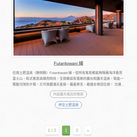
Futaritowani 緣
住宿土肥溫泉（靜岡縣）Futaritowani 緣，從所有客房都能夠隔著海洋看見
富士山，和式客房高級而時尚，全部都設有寬敞的露台和露天溫泉，既能一
覽駿河灣的夕陽，又可夜觀滿天星辰，羅曼蒂克，最適合情侶住宿。 交通...
內設露天風呂的客房
伊豆土肥溫泉
1 / 2
1
2
»