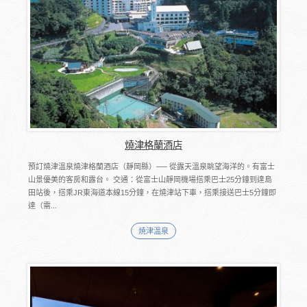
燒津格蘭酒店
預訂燒津溫泉燒津格蘭酒店（靜岡縣）── 從露天溫泉眺望海洋的。有富士
山景優美的客房和露台。 交通：從富士山靜岡機場搭乘巴士25分鐘到達島
田站後，搭乘JR東海道本線15分鐘，在燒津站下車，搭乘接送巴士5分鐘即
達（需...
焼津溫泉