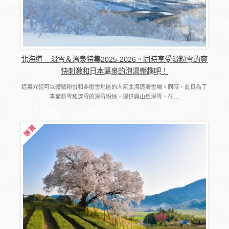
北海道 – 滑雪＆溫泉特集2025-2026。同時享受滑粉雪的爽
快刺激和日本溫泉的泡湯樂趣吧！
這裏介紹可以體驗粉雪和非壓雪地區的人氣北海道滑雪場。同時，此頁為了
喜愛新雪和深雪的滑雪粉絲，提供與山岳滑雪、在…