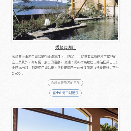
秀峰閣湖月
預訂富士山河口湖溫泉秀峰閣湖月（山梨縣）──除擁有本旅館才可望見的
富士美景外，亦有獨一無二的溫泉。 交通：從新宿高速巴士總站搭乘巴士1
小時45分鐘，到達河口湖站後，搭乘接送巴士15分鐘即達（行駛時間：下午
2時30...
內設露天風呂的客房
富士山河口湖溫泉