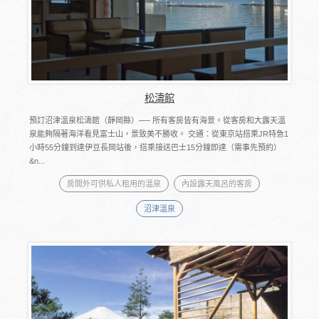
松濤館
預訂沼津溫泉松濤館（靜岡縣）── 所有客房皆有海景。從客房和大露天溫
泉能夠隔著海洋看見富士山，景致美不勝收。 交通：從東京站搭乘JR特急1
小時55分鐘到達伊豆長岡站後，搭乘接送巴士15分鐘即達（需事先預約）
&n...
房間外可供私人租用的溫泉
內設露天風呂的客房
沼津溫泉