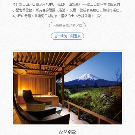
預訂富士山河口湖溫泉FUFU 河口湖（山梨縣）──富士山景色盡收眼底的
小型奢華旅館。所有客房附露天浴池。 交通：從新宿高速巴士總站搭乘巴士
1小時45分鐘，到達河口湖站後，搭乘的士15分鐘即達。 提供...
內設露天風呂的客房
富士山河口湖溫泉
然然別墅