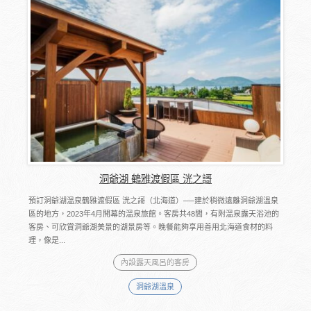
洞爺湖 鶴雅渡假區 洸之謌
預訂洞爺湖溫泉鶴雅渡假區 洸之謌（北海道）──建於稍微遠離洞爺湖溫泉
區的地方，2023年4月開幕的溫泉旅館。客房共48間，有附溫泉露天浴池的
客房、可欣賞洞爺湖美景的湖景房等。晚餐能夠享用善用北海道食材的料
理，像是...
內設露天風呂的客房
洞爺湖溫泉