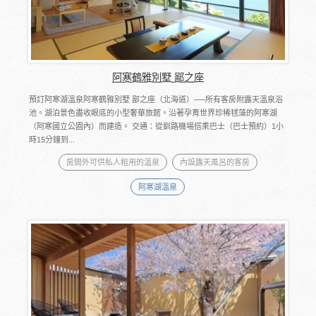
阿寒鶴雅別墅 鄙之座
預訂阿寒湖溫泉阿寒鶴雅別墅 鄙之座（北海道）──所有客房附露天溫泉浴
池。湖泊景色盡收眼底的小型奢華旅館。沿著孕育世界珍稀毬藻的阿寒湖
（阿寒國立公園內）而建造。 交通：從釧路機場搭乘巴士（巴士預約）1小
時15分鐘到...
房間外可供私人租用的溫泉
內設露天風呂的客房
阿寒湖溫泉