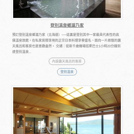
登別溫泉鄉瀧乃家
預訂登別溫泉鄉瀧乃家（北海道）──這裏是登別其中一家最具代表性的高
級溫泉旅館。在私家房間享用的正宗日本料理享譽盛名，面向一片綠蔭的露
天風呂和客房也是意趣盎然。 交通：從新千歲機場搭乘巴士1小時20分鐘到
達登別溫泉...
內設露天風呂的客房
登別溫泉