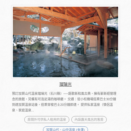
瑠璃光
預訂加賀山代溫泉瑠璃光（石川縣）──謳歌新和風古典，擁有嶄新經營理
念的旅館，另備有可泡足湯的咖啡廳。 交通：從小松機場搭乘巴士30分鐘
到達加賀溫泉站後，搭乘穿梭巴士20分鐘即達。 提供私家溫泉（情侶溫
泉、家庭溫泉...
房間外可供私人租用的溫泉
內設露天風呂的客房
加賀山代、山中溫泉 (金澤)