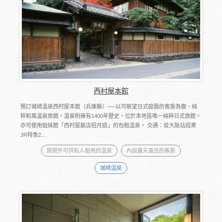
西村屋本館
預訂城崎溫泉西村屋本館（兵庫縣）──以可眺望日式庭園的客房為傲，純
粹和風溫泉旅館。溫泉則擁有1400年歷史。位於本地區唯一純粹日式旅館。
亦可使用姐妹館「西村屋飯店招月庭」的包租溫泉。 交通：從大阪站搭乘
JR特急2...
房間外可供私人租用的溫泉
內設露天風呂的客房
城崎溫泉