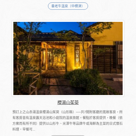
養老牛溫泉（中標津）
櫻湯山茱萸
預訂上之山赤湯溫泉櫻湯山茱萸（山形縣）──共7間附客廳的寬敞客房，所
有客房皆有溫泉露天浴池和小庭院的溫泉旅館。餐點於客房提供，晚餐（依
方案而有所不同）提供以山形牛、米澤牛等品牌牛或海鮮為主菜的日式懷石
料理，早餐可...