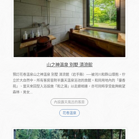
山之神溫泉 別墅 清流館
預訂花卷溫泉山之神溫泉 別墅 清流館（岩手縣）──被河川和群山環抱，佇
立於大自然中，所有客房皆附半露天溫泉浴池的旅館。和同用地內的「優香
苑」、當天來回型入浴設施「和之湯」以走廊相連，亦可同時享受能夠眺望
森林，男女...
內設露天風呂的客房
花卷溫泉