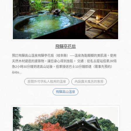
飛驒亭花扇
預訂飛驒高山溫泉飛驒亭花扇（岐阜縣）──溫泉為黏糊糊的美肌湯。使用
天然木材建造的建築物，讓您身心得到放鬆。 交通：從名古屋站搭乘JR特
急2小時30分鐘到達高山站後，搭乘接送巴士10分鐘即達（需事先預約）
&nbs...
房間外可供私人租用的溫泉
內設露天風呂的客房
飛驒高山溫泉