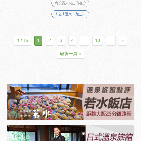
內設露天風呂的客房
上之山溫泉（藏王）
1 / 15
1
2
3
4
...
10
...
»
最後一頁 »