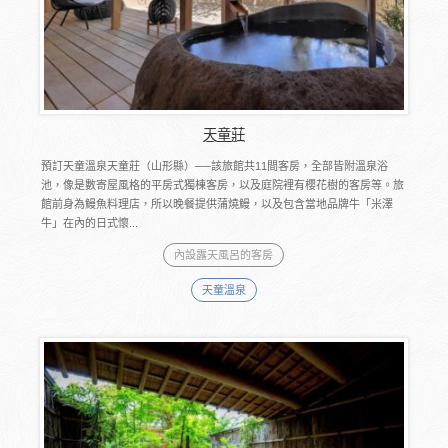
天童莊
預訂天童溫泉天童莊（山形縣）──該旅館共11間客房，全部皆附溫泉浴
池，像是數寄屋風格的平房式獨棟客房，以及庭院裡有櫻花樹的客房等。旅
館前身為鰻魚料理店，所以晚餐提供蒲燒鰻，以及包含當地品牌牛「米澤
牛」在內的日式懷...
內設露天風呂的客房
天童溫泉