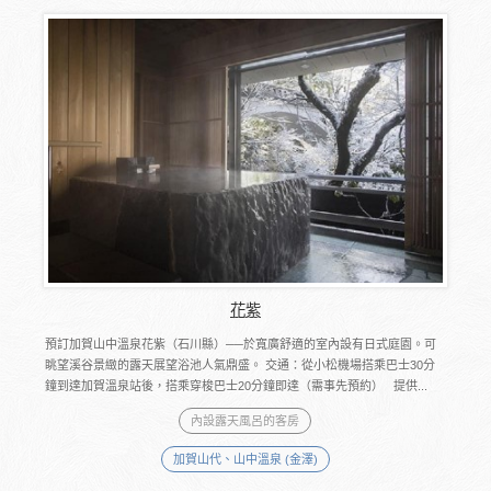
花紫
預訂加賀山中溫泉花紫（石川縣）──於寬廣舒適的室內設有日式庭園。可
眺望溪谷景緻的露天展望浴池人氣鼎盛。 交通：從小松機場搭乘巴士30分
鐘到達加賀溫泉站後，搭乘穿梭巴士20分鐘即達（需事先預約） 提供...
內設露天風呂的客房
加賀山代、山中溫泉 (金澤)