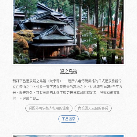
湯之島館
預訂下呂溫泉湯之島館（岐阜縣）──這所古老傳統風格的日式溫泉旅館佇
立在深山之中，位於一覽下呂溫泉街景的高地之上，佔地達到16萬5千平方
米，歷史悠久，共有三層的木造主樓更被日本政府認定為「登錄有形文化
財」。客房全部...
房間外可供私人租用的溫泉
內設露天風呂的客房
下呂溫泉