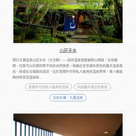
山莊天水
預訂天瀨溫泉山莊天水（大分縣）──這所溫泉旅館被群山環繞，佔地廣
闊，住客可以欣賞四季不同的自然美景。無論在坐享瀑布景色的露天溫泉風
呂，抑或在五個面向溪流、位於房間外可供私人租用的溫泉等等，客人都能
夠同時享受溫泉和...
房間外可供私人租用的溫泉
內設露天風呂的客房
日田天瀨、九重溫泉