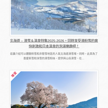
北海道 – 滑雪＆溫泉特集2025-2026。同時享受滑粉雪的爽
快刺激和日本溫泉的泡湯樂趣吧！
這裏介紹可以體驗粉雪和非壓雪地區的人氣北海道滑雪場。同時，此頁為了
喜愛新雪和深雪的滑雪粉絲，提供與山岳滑雪、在…