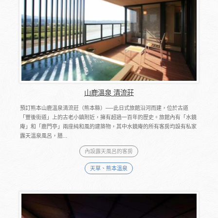
山鹿溫泉 清流莊
預訂熊本山鹿溫泉清流莊（熊本縣）──此日式旅館沿河而建，位於古道
「豐後街道」上的古老小鎮附近，擁有超過一百年的歷史。旅館內有「水鏡
庵」和「鹿門亭」兩座純和風的建築物，其中水鏡庵的所有客房均設有私家
露天溫泉風呂，膳...
內設露天風呂的客房
天草、熊本溫泉