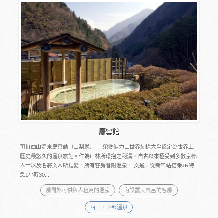
慶雲館
預訂西山溫泉慶雲館（山梨縣）──榮獲健力士世界紀錄大全認定為世界上
歷史最悠久的溫泉旅館。作為山林所環抱之秘湯，自古以來極受到多數京都
人士以及名將文人所鍾愛。所有客房皆附溫泉。 交通：從新宿站搭乘JR特
急1小時30...
房間外可供私人租用的溫泉
內設露天風呂的客房
西山、下部溫泉