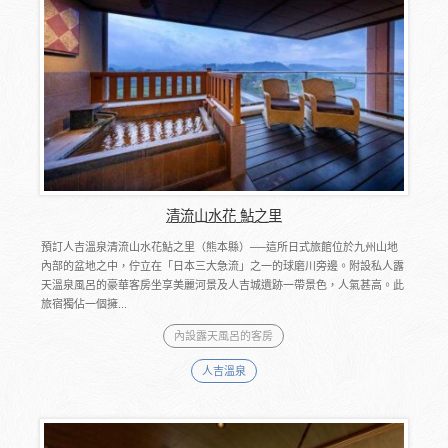
清流山水花 鮎之里
預訂人吉溫泉清流山水花鮎之里（熊本縣）──這所日式旅館位於九州山地
內部的盆地之中，佇立在「日本三大急流」之一的球磨川旁邊。附設私人露
天溫泉風呂的豪華客房坐享美麗河景及人吉城遺跡一帶景色，人氣甚高。此
旅宿獨佔一個擁...
內設露天風呂的客房
人吉溫泉