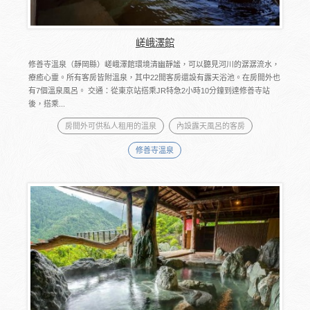
嵯峨澤館
修善寺溫泉（靜岡縣）嵯峨澤館環境清幽靜謐，可以聽見河川的潺潺流水，
療癒心靈。所有客房皆附溫泉，其中22間客房還設有露天浴池。在房間外也
有7個溫泉風呂。 交通：從東京站搭乘JR特急2小時10分鐘到達修善寺站
後，搭乘...
房間外可供私人租用的溫泉
內設露天風呂的客房
修善寺溫泉