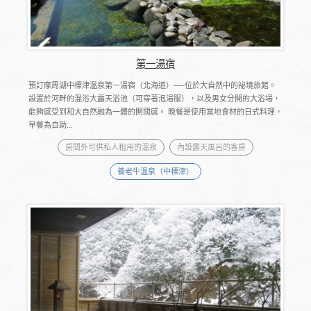
第一湯宿
預訂摩周湖中標津溫泉第一湯宿（北海道）──位於大自然中的祕境旅館。
設置於河畔的混浴大露天浴池（可穿著泡湯服），以及男女分開的大浴場，
能夠感受到和大自然融為一體的開闊感。 ​晚餐是使用當地食材的日式料理，
早餐為自助...
房間外可供私人租用的溫泉
內設露天風呂的客房
養老牛溫泉（中標津）