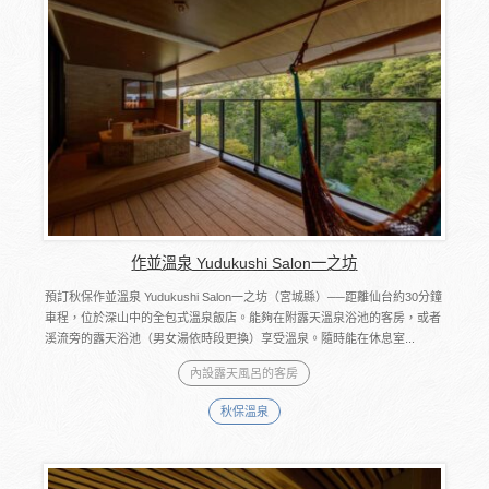
作並溫泉 Yudukushi Salon一之坊
預訂秋保作並溫泉 Yudukushi Salon一之坊（宮城縣）──距離仙台約30分鐘
車程，位於深山中的全包式溫泉飯店。能夠在附露天溫泉浴池的客房，或者
溪流旁的露天浴池（男女湯依時段更換）享受溫泉。隨時能在休息室...
內設露天風呂的客房
秋保溫泉