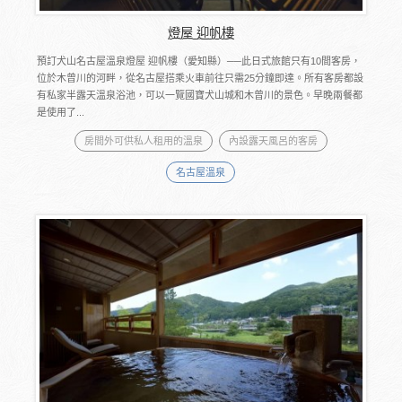
燈屋 迎帆樓
預訂犬山名古屋溫泉燈屋 迎帆樓（愛知縣）──此日式旅館只有10間客房，
位於木曾川的河畔，從名古屋搭乘火車前往只需25分鐘即達。所有客房都設
有私家半露天溫泉浴池，可以一覽國寶犬山城和木曾川的景色。早晚兩餐都
是使用了...
房間外可供私人租用的溫泉
內設露天風呂的客房
名古屋溫泉