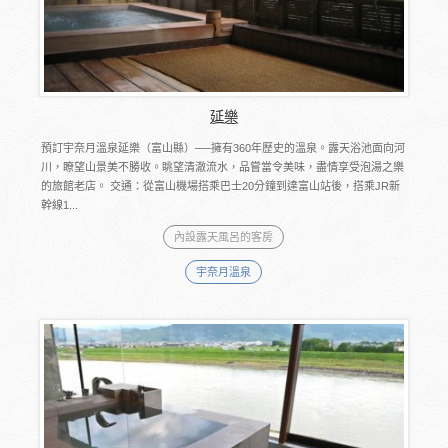
延樂
預訂宇奈月溫泉延樂（富山縣）──擁有360年歷史的溫泉。露天浴池面向河
川，瞭望山景美不勝收。眺望清澈流水，品嘗當令美味，盡情享受泡湯之樂
的旅館老店。 交通：從富山機場搭乘巴士20分鐘到達富山站後，搭乘JR新
幹線1...
內設露天風呂的客房
宇奈月溫泉