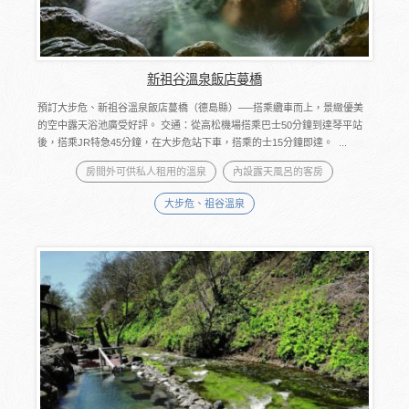
新祖谷溫泉飯店蔓橋
預訂大步危、新祖谷溫泉飯店蔓橋（德島縣）──搭乘纜車而上，景緻優美
的空中露天浴池廣受好評。 交通：從高松機場搭乘巴士50分鐘到達琴平站
後，搭乘JR特急45分鐘，在大步危站下車，搭乘的士15分鐘即達。 ...
房間外可供私人租用的溫泉
內設露天風呂的客房
大步危、祖谷溫泉