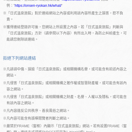
例：”
https://onsen-ryokan.hk/what/
“
※「日式溫泉旅館」對於連結網站之內容或利用該內容所產生之損害，恕不負
責。
※獲得連結登錄許可後，您網站上所設置之內容，若「日式溫泉旅館」判斷與
「日式溫泉旅館」方針（請參閱以下內容）有所出入時，為防止糾紛產生，可
能請您刪除該連結。
拒絕下列網站連結
※凡誹謗中傷、損毀「日式溫泉旅館」或相關機構名譽，或可能含有前述內容之
網站。
※凡侵害「日式溫泉旅館」或相關機構之著作權或智慧財產權，或可能含有該內
容之網站。
※凡侵害「日式溫泉旅館」或相關機構之財產、名譽、人權以及隱私，或可能含
有該內容之網站。
※凡內容違反公共秩序、善良風俗之網站。
※凡內容可能含有誤導閲覽者判斷之網站。
※嚴禁於FRAME（窗框）內顯示「日式溫泉旅館」網站。若有設置FRAME（窗