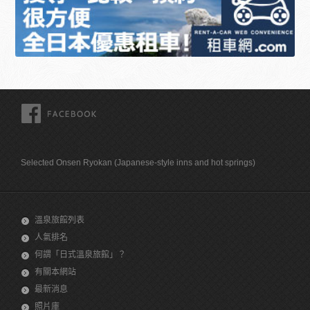
FACEBOOK
Selected Onsen Ryokan (Japanese-style inns and hot springs)
溫泉旅館列表
人氣排名
何謂「日式溫泉旅館」？
有關本網站
最新消息
照片庫