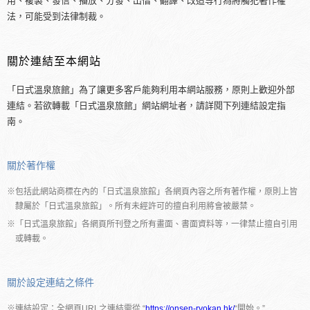
用、複製、發信、播放、分發、出借、翻譯、改造等行為將觸犯著作權
法，可能受到法律制裁。
關於連結至本網站
「日式溫泉旅館」為了讓更多客戶能夠利用本網站服務，原則上歡迎外部
連結。若欲轉載「日式溫泉旅館」網站網址者，請詳閱下列連結設定指
南。
關於著作權
※包括此網站商標在內的「日式溫泉旅館」各網頁內容之所有著作權，原則上皆
隸屬於「日式溫泉旅館」。所有未經許可的擅自利用將會被嚴禁。
※「日式溫泉旅館」各網頁所刊登之所有畫面、書面資料等，一律禁止擅自引用
或轉載。
關於設定連結之條件
※連結設定：全網頁URL之連結需從 “
https://onsen-ryokan.hk/
“開始。”.