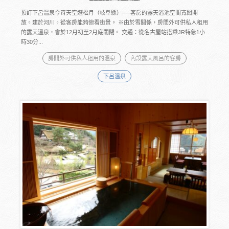
預訂下呂溫泉今宵天空遊松月（岐阜縣）──客房的露天浴池空間寬闊開
放。建於河川。從客房能夠俯看街景。 ※由於雪關係，房間外可供私人租用
的露天溫泉，會於12月初至2月底關閉。 交通：從名古屋站搭乘JR特急1小
時30分...
房間外可供私人租用的溫泉
內設露天風呂的客房
下呂溫泉