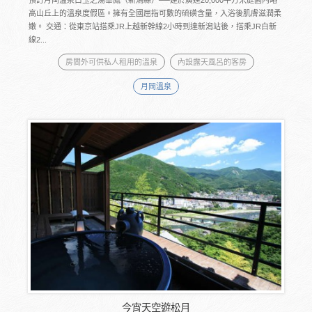
預訂月岡溫泉白玉之湯華鳳（新潟縣）──建於廣達20,000平方米庭園內略
高山丘上的溫泉度假區。擁有全國屈指可數的硫磺含量，入浴後肌膚滋潤柔
嫩。 交通：從東京站搭乘JR上越新幹線2小時到達新潟站後，搭乘JR白新
線2...
房間外可供私人租用的溫泉
內設露天風呂的客房
月岡溫泉
今宵天空遊松月