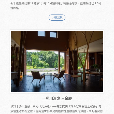
新千歲機場搭乘JR特急1小時10分鐘到達小樽築港站後，搭乘接送巴士5分
鐘即達（...
小樽溫泉
十勝川溫泉 三余庵
預訂十勝川溫泉三余庵（北海道）──為您提供「讓五官享受極至款待」的
放慢生活節奏之旅。能夠泡世界罕見的植物性亞碳溫泉的旅館，所有客房皆