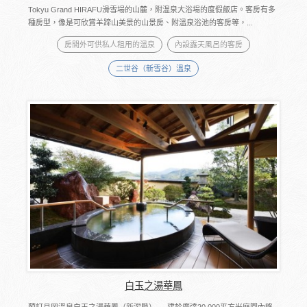
Tokyu Grand HIRAFU滑雪場的山麓，附溫泉大浴場的度假飯店。客房有多
種房型，像是可欣賞羊蹄山美景的山景房、附溫泉浴池的客房等，...
房間外可供私人租用的溫泉
內設露天風呂的客房
二世谷（新雪谷）溫泉
白玉之湯華鳳