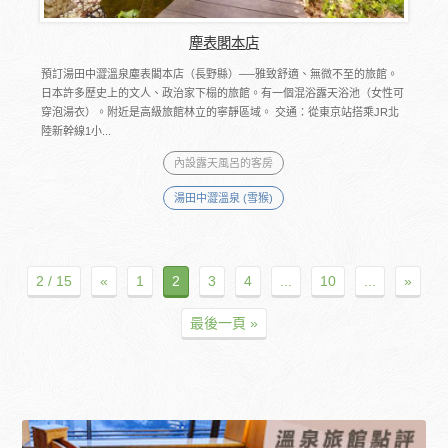
塵表閣本店
預訂湯田中澀溫泉塵表閣本店（長野縣）──雅致舒適、無微不至的旅館。
日本許多歷史上的文人、政治家下榻的旅館。有一個混浴露天浴池（女性可
穿泡湯衣）。附近是高級旅館林立的寧靜區域。 交通：從東京站搭乘JR北
陸新幹線1小...
內設露天風呂的客房
湯田中澀溫泉 (雪猴)
2 / 15
«
1
2
3
4
...
10
...
»
最後一頁 »