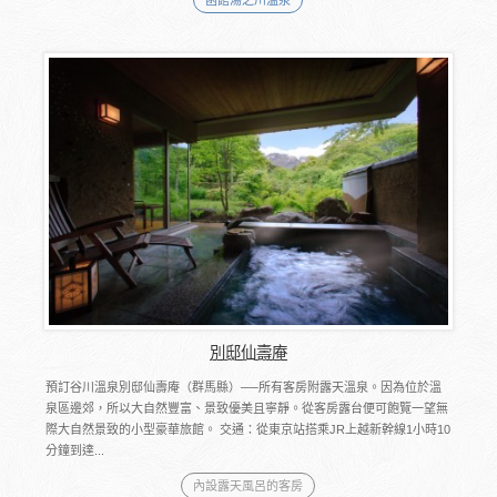
函館湯之川溫泉
別邸仙壽庵
預訂谷川溫泉別邸仙壽庵（群馬縣）──所有客房附露天溫泉。因為位於溫
泉區邊郊，所以大自然豐富、景致優美且寧靜。從客房露台便可飽覽一望無
際大自然景致的小型豪華旅館。 交通：從東京站搭乘JR上越新幹線1小時10
分鐘到達...
內設露天風呂的客房