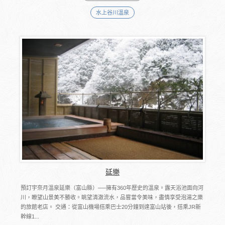
水上谷川溫泉
延樂
預訂宇奈月溫泉延樂（富山縣）──擁有360年歷史的溫泉。露天浴池面向河
川，瞭望山景美不勝收。眺望清澈流水，品嘗當令美味，盡情享受泡湯之樂
的旅館老店。 交通：從富山機場搭乘巴士20分鐘到達富山站後，搭乘JR新
幹線1...