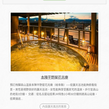
本陣平野屋花兆庵
預訂飛驒高山溫泉本陣平野屋花兆庵（岐阜縣）──從露天浴池能夠俯看街
景。男性是視野良好的露天浴池、女性能夠享受舊民宅的溫泉。步行至高山
的老街3分鐘。 交通：從名古屋站搭乘JR特急2小時30分鐘到達高山站後，
搭乘接送...
內設露天風呂的客房