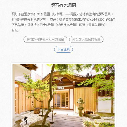
懷石宿 水鳳園
預訂下呂溫泉懷石宿 水鳳園（岐阜縣）──從露天浴池眺望山的景致優美。
有附各種露天浴池的客房。 交通：從名古屋站搭乘JR特急1小時30分鐘到達
下呂站後，搭乘接送巴士4分鐘（或步行15分鐘）即達（需事先預約）
&nb...
房間外可供私人租用的溫泉
內設露天風呂的客房
下呂溫泉