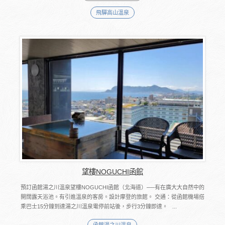
飛驒高山溫泉
望樓NOGUCHI函館
預訂函館湯之川溫泉望樓NOGUCHI函館（北海道）──有在廣大大自然中的
開闊露天浴池。有引進溫泉的客房。設計摩登的旅館。 交通：從函館機場搭
乘巴士15分鐘到達湯之川溫泉電停前站後，步行3分鐘即達。 ...