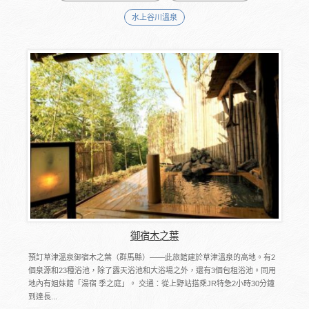
水上谷川溫泉
御宿木之葉
預訂草津溫泉御宿木之葉（群馬縣）――此旅館建於草津溫泉的高地。有2
個泉源和23種浴池，除了露天浴池和大浴場之外，還有3個包租浴池。同用
地內有姐妹館「湯宿 季之庭」。 交通：從上野站搭乘JR特急2小時30分鐘
到達長...