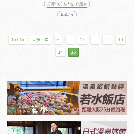
房間外可供私人租用的溫泉
草津溫泉
15 / 15
« 第一頁
«
...
10
...
12
13
14
15