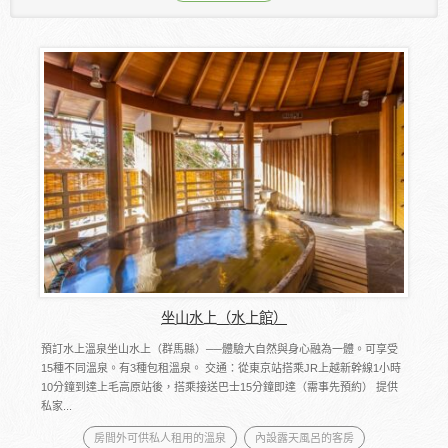
坐山水上（水上館）
預訂水上溫泉坐山水上（群馬縣）──體驗大自然與身心融為一體。可享受
15種不同溫泉。有3種包租溫泉。 交通：從東京站搭乘JR上越新幹線1小時
10分鐘到達上毛高原站後，搭乘接送巴士15分鐘即達（需事先預約） 提供
私家...
房間外可供私人租用的溫泉
內設露天風呂的客房