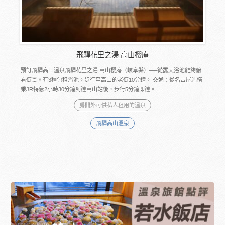
飛驒花里之湯 高山櫻庵
預訂飛驒高山溫泉飛驒花里之湯 高山櫻庵（岐阜縣）──從露天浴池能夠俯
看街景。有3種包租浴池。步行至高山的老街10分鐘。 交通：從名古屋站搭
乘JR特急2小時30分鐘到達高山站後，步行5分鐘即達。 ...
房間外可供私人租用的溫泉
飛驒高山溫泉