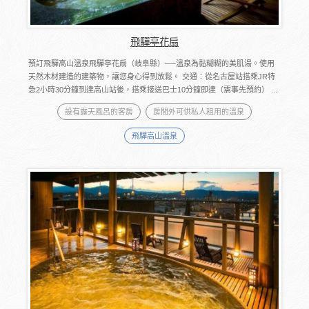
飛驒亭花扇
預訂飛驒高山溫泉飛驒亭花扇（岐阜縣）──溫泉為黏糊糊的美肌湯。使用
天然木材建造的建築物，讓您身心得到放鬆。 交通：從名古屋站搭乘JR特
急2小時30分鐘到達高山站後，搭乘接送巴士10分鐘即達（需事先預約） ...
設有露天風呂的客房
房間外可供私人租用的溫泉
飛驒高山溫泉