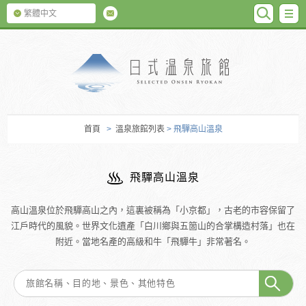
SEARC
M
繁體中文
日式温泉旅館
首頁
>
溫泉旅館列表
> 飛驒高山溫泉
飛驒高山溫泉
高山溫泉位於飛驒高山之內，這裏被稱為「小京都」，古老的市容保留了
江戶時代的風貌。世界文化遺產「白川鄉與五箇山的合掌構造村落」也在
附近。當地名產的高級和牛「飛驒牛」非常著名。