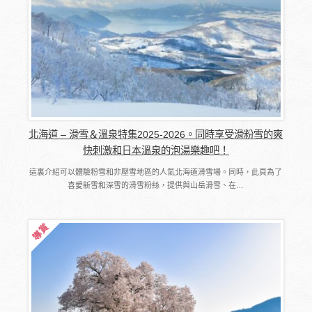
北海道 – 滑雪＆溫泉特集2025-2026。同時享受滑粉雪的爽
快刺激和日本溫泉的泡湯樂趣吧！
這裏介紹可以體驗粉雪和非壓雪地區的人氣北海道滑雪場。同時，此頁為了
喜愛新雪和深雪的滑雪粉絲，提供與山岳滑雪、在…