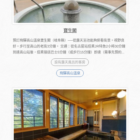
寶生閣
預訂飛驒高山溫泉寶生閣（岐阜縣）──從露天浴池能夠俯看街景。視野良
好。步行至高山的老街3分鐘。 交通：從名古屋站搭乘JR特急2小時30分鐘
到達高山站後，搭乘接送巴士5分鐘（或步行15分鐘）即達（需事先預約...
設有露天風呂的客房
飛驒高山溫泉