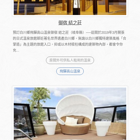
御宿 結之莊
預訂白川鄉飛驒高山溫泉御宿 結之莊（岐阜縣）──這間於2019年3月開張
的日式溫泉旅館鄰近著名世界遺產白川鄉，無論以白川鄉獨特建築風格「合
掌造」為主題的旅館入口，抑或以木材樑柱構成的建築物內部，都會令你
充...
房間外可供私人租用的溫泉
飛驒高山溫泉