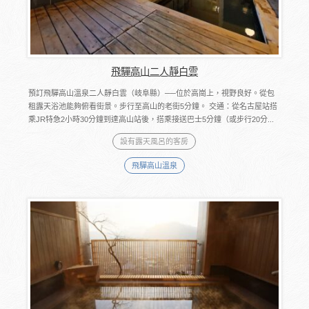
飛驒高山二人靜白雲
預訂飛驒高山溫泉二人靜白雲（岐阜縣）──位於高崗上，視野良好。從包
租露天浴池能夠俯看街景。步行至高山的老街5分鐘。 交通：從名古屋站搭
乘JR特急2小時30分鐘到達高山站後，搭乘接送巴士5分鐘（或步行20分...
設有露天風呂的客房
飛驒高山溫泉