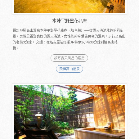
本陣平野屋花兆庵
預訂飛驒高山溫泉本陣平野屋花兆庵（岐阜縣）──從露天浴池能夠俯看街
景。男性是視野良好的露天浴池、女性能夠享受舊民宅的溫泉。步行至高山
的老街3分鐘。 交通：從名古屋站搭乘JR特急2小時30分鐘到達高山站
後，...
設有露天風呂的客房
飛驒高山溫泉