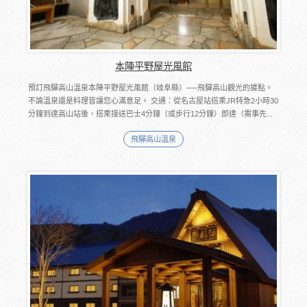
本陣平野屋光風館
預訂飛驒高山溫泉本陣平野屋光風館（岐阜縣）──飛驒高山觀光的據點。
不論溫泉還是料理皆讓您心滿意足。 交通：從名古屋站搭乘JR特急2小時30
分鐘到達高山站後，搭乘接送巴士4分鐘（或步行12分鐘）即達（需事先...
飛驒高山溫泉