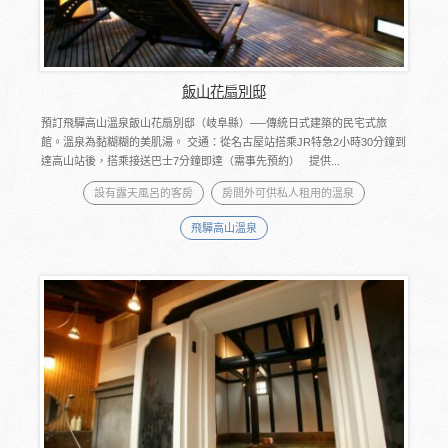
飯山花扇別邸
預訂飛驒高山溫泉飯山花扇別邸（岐阜縣）──傳統日式建築的民宅式旅
館。溫泉為黏糊糊的美肌湯。 交通：從名古屋站搭乘JR特急2小時30分鐘到
達高山站後，搭乘接送巴士7分鐘即達（需事先預約） 提供...
設有露天風呂的客房
房間外可供私人租用的溫泉
飛驒高山溫泉