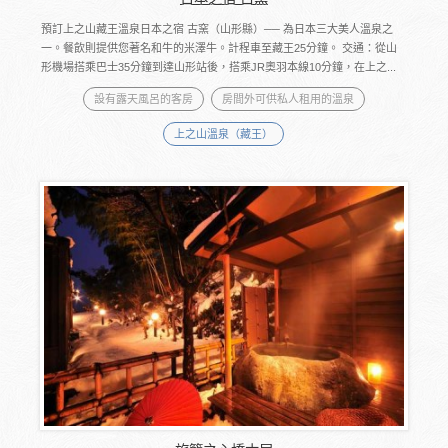
預訂上之山藏王溫泉日本之宿 古窯（山形縣）── 為日本三大美人溫泉之
一。餐飲則提供您著名和牛的米澤牛。計程車至藏王25分鐘。 交通：從山
形機場搭乘巴士35分鐘到達山形站後，搭乘JR奧羽本線10分鐘，在上之...
設有露天風呂的客房
房間外可供私人租用的溫泉
上之山溫泉（藏王）