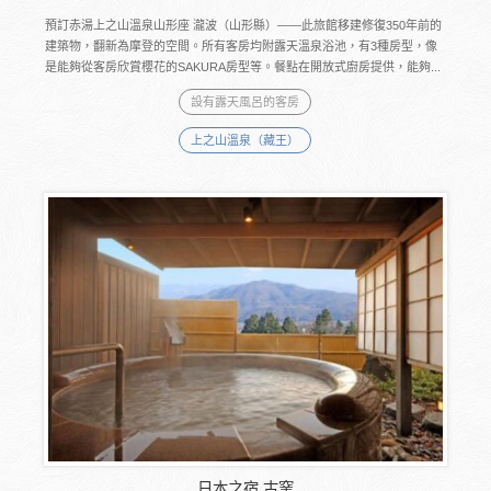
預訂赤湯上之山溫泉山形座 瀧波（山形縣）――此旅館移建修復350年前的
建築物，翻新為摩登的空間。所有客房均附露天溫泉浴池，有3種房型，像
是能夠從客房欣賞櫻花的SAKURA房型等。餐點在開放式廚房提供，能夠...
設有露天風呂的客房
上之山溫泉（藏王）
日本之宿 古窯