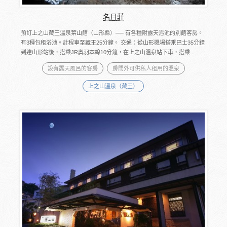
名月莊
預訂上之山藏王溫泉葉山館（山形縣）── 有各種附露天浴池的別館客房。
有3種包租浴池。計程車至藏王25分鐘。 交通：從山形機場搭乘巴士35分鐘
到達山形站後，搭乘JR奧羽本線10分鐘，在上之山溫泉站下車，搭乘...
設有露天風呂的客房
房間外可供私人租用的溫泉
上之山溫泉（藏王）