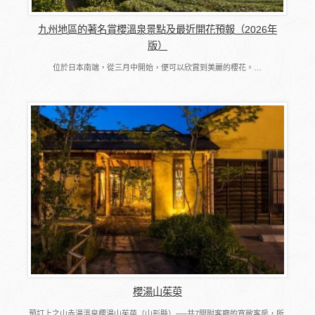
九州地區的著名賞櫻溫泉景點及最近開花預報（2026年
版）
位於日本南端，從三月中開始，便可以欣賞到美麗的櫻花。…
櫻湯山茱萸
預訂上之山赤湯溫泉櫻湯山茱萸（山形縣）──共7間附客廳的寬敞客房，所