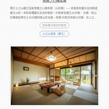
旅籠之心橋本屋
預訂上之山藏王溫泉旅籠之心橋本屋（山形縣）── 從客房和露天浴池眺望
藏王山的。有附各種露天浴池的客房。計程車至藏王25分鐘。 交通：從山
形機場搭乘巴士35分鐘到達山形站後，搭乘JR奧羽本線10分鐘，在上之...
設有露天風呂的客房
上之山溫泉（藏王）