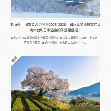
北海道 – 滑雪＆溫泉特集2025-2026。同時享受滑粉雪的爽
快刺激和日本溫泉的泡湯樂趣吧！
這裏介紹可以體驗粉雪和非壓雪地區的人氣北海道滑雪場。同時，此頁為了
喜愛新雪和深雪的滑雪粉絲，提供與山岳滑雪、在…