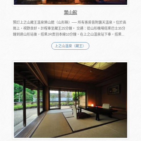
葉山館
預訂上之山藏王溫泉葉山館（山形縣）── 所有客房皆附露天溫泉。位於高
崗上，視野良好。計程車至藏王25分鐘。 交通：從山形機場搭乘巴士35分
鐘到達山形站後，搭乘JR奧羽本線10分鐘，在上之山溫泉站下車，搭乘...
上之山溫泉（藏王）