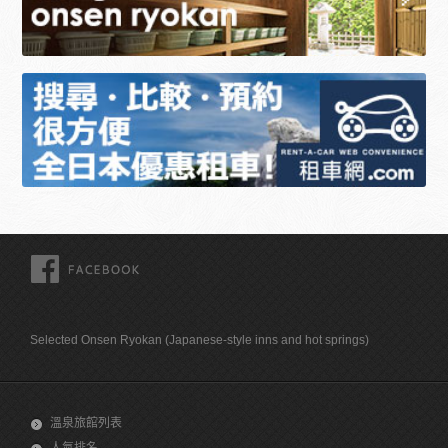
FACEBOOK
Selected Onsen Ryokan (Japanese-style inns and hot springs)
溫泉旅館列表