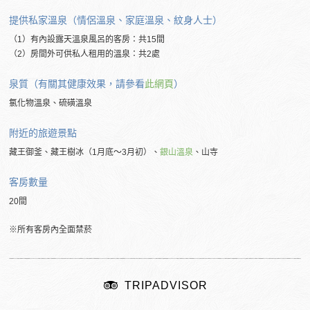
提供私家溫泉（情侶溫泉、家庭溫泉、紋身人士）
（1）有內設露天溫泉風呂的客房：共15間
（2）房間外可供私人租用的溫泉：共2處
泉質（有關其健康效果，請參看
此網頁
）
氯化物溫泉、硫磺溫泉
附近的
旅遊景點
藏王御釜、藏王樹冰（1月底～3月初）、
銀山溫泉
、山寺
客房數量
20間
※所有客房內全面禁菸
TRIPADVISOR