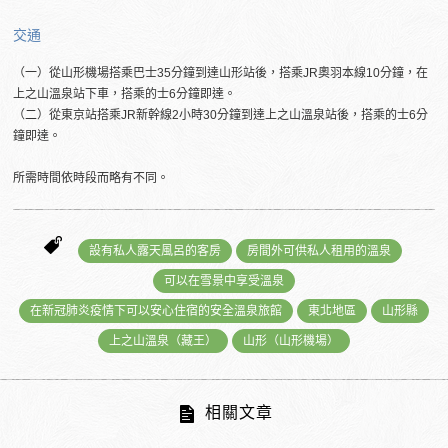
交通
（一）從山形機場搭乘巴士35分鐘到達山形站後，搭乘JR奧羽本線10分鐘，在
上之山溫泉站下車，搭乘的士6分鐘即達。
（二）從東京站搭乘JR新幹線2小時30分鐘到達上之山溫泉站後，搭乘的士6分
鐘即達。
所需時間依時段而略有不同。
設有私人露天風呂的客房
房間外可供私人租用的溫泉
可以在雪景中享受溫泉
在新冠肺炎疫情下可以安心住宿的安全溫泉旅館
東北地區
山形縣
上之山溫泉（藏王）
山形（山形機場）
相關文章