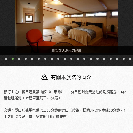
附設露天溫泉的客房
有關本旅館的簡介
預訂上之山藏王溫泉葉山館（山形縣）── 有各種附露天浴池的別館客房。有3
種包租浴池。計程車至藏王25分鐘。
交通：從山形機場搭乘巴士35分鐘到達山形站後，搭乘JR奧羽本線10分鐘，在
上之山溫泉站下車，搭乘的士6分鐘即達。