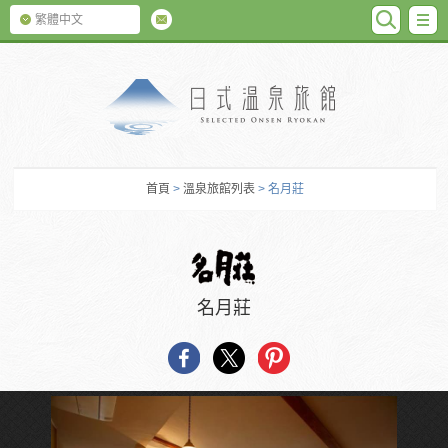
SEARC
M
繁體中文
日式温泉旅館
首頁
>
溫泉旅館列表
> 名月莊
名月莊