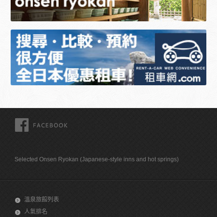
FACEBOOK
Selected Onsen Ryokan (Japanese-style inns and hot springs)
溫泉旅館列表
人氣排名