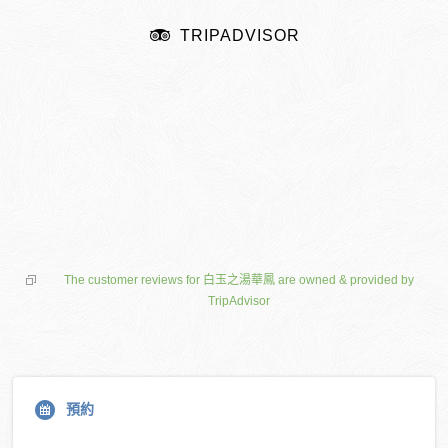
TRIPADVISOR
The customer reviews for 白玉之湯華鳳 are owned & provided by
TripAdvisor
預約