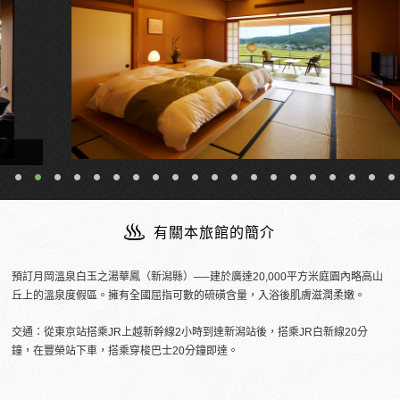
有關本旅館的簡介
預訂月岡溫泉白玉之湯華鳳（新潟縣）──建於廣達20,000平方米庭園內略高山
丘上的溫泉度假區。擁有全國屈指可數的硫磺含量，入浴後肌膚滋潤柔嫩。
交通：從東京站搭乘JR上越新幹線2小時到達新潟站後，搭乘JR白新線20分
鐘，在豐榮站下車，搭乘穿梭巴士20分鐘即達。