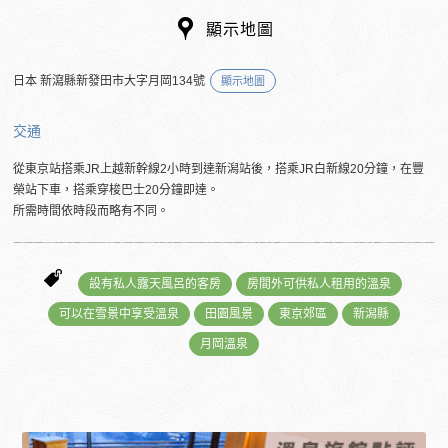
顯示地圖
日本 新瀉縣新發田市大字月岡134號
顯示地圖
交通
從東京站搭乘JR上越新幹線2小時到達新潟站後，搭乘JR白新線20分鐘，在豐
榮站下車，搭乘穿梭巴士20分鐘即達。
所需時間依時段而略有不同。
設有私人露天風呂的客房
房間外可供私人租用的溫泉
可以在雪景中享受溫泉
田園風景
東京郊區
新潟縣
月岡溫泉