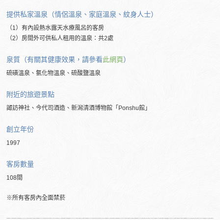
提供私家溫泉（情侶溫泉、家庭溫泉、紋身人士）
（1）有內設熱水露天水療風呂的客房
（2）房間外可供私人租用的溫泉：共2處
泉質（有關其健康效果，請參看
此網頁
）
硫磺溫泉、氯化物溫泉、硫酸鹽溫泉
附近的旅遊景點
諏訪神社、今代司酒造、新潟清酒博物館「Ponshu館」
創立年份
1997
客房數量
108間
※所有客房內全面禁菸