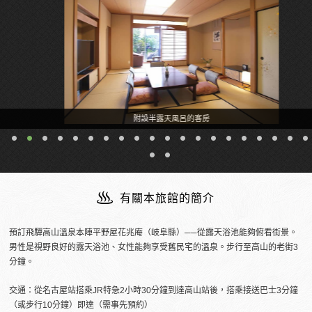
附設半露天風呂的客房
有關本旅館的簡介
預訂飛驒高山溫泉本陣平野屋花兆庵（岐阜縣）──從露天浴池能夠俯看街景。
男性是視野良好的露天浴池、女性能夠享受舊民宅的溫泉。步行至高山的老街3
分鐘。
交通：從名古屋站搭乘JR特急2小時30分鐘到達高山站後，搭乘接送巴士3分鐘
（或步行10分鐘）即達（需事先預約）