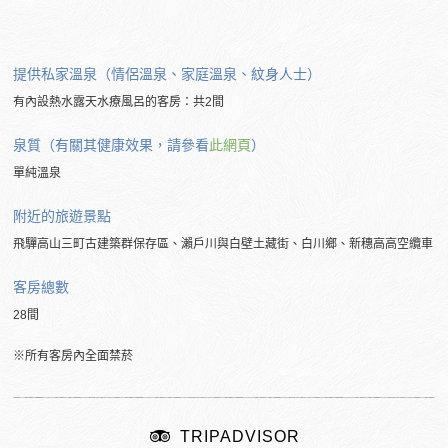
提供私家溫泉（情侶溫泉、家庭溫泉、紋身人士）
有內設熱水露天水療風呂的客房：共2間
泉質（有關其健康效果，請參看
此網頁
）
單純溫泉
附近的旅遊景點
飛驒高山三町古建築群保存區、瀨戶川與白壁土藏街、白川鄉、新穗高高空纜車
客房總數
28間
※所有客房內全面禁菸
TRIPADVISOR