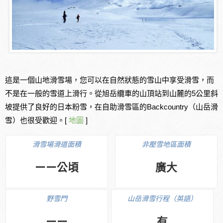
這是一個山地滑雪場，您可以在自然狀態的雪山中享受滑雪，而
不是在一般的雪道上滑行。從旭岳纜車的山頂站到山麓的5公里斜
坡提供了良好的日本粉雪，在自助滑雪區的Backcountry（山岳滑
雪）也很受歡迎。[
地圖
]
滑雪場滑道面積
非壓雪地區面積
ーー公頃
廣大
野雪門
山岳滑雪行程（英語）
ーー
有