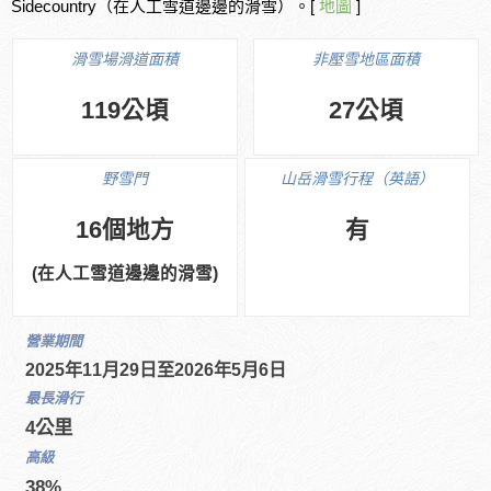
Sidecountry（在人工雪道邊邊的滑雪）。[
地圖
]
滑雪場滑道面積
非壓雪地區面積
119公頃
27公頃
野雪門
山岳滑雪行程（英語）
16個地方
有
(在人工雪道邊邊的滑雪)
營業期間
2025年11月29日至2026年5月6日
最長滑行
4公里
高級
38%