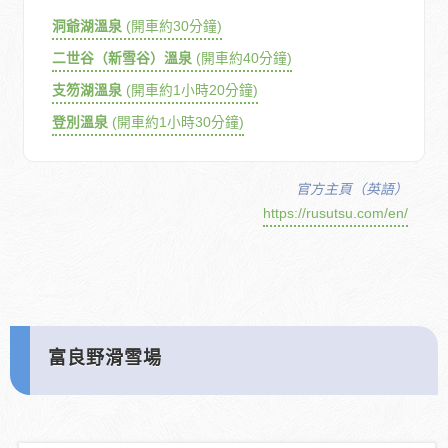
洞爺湖溫泉
(開車約30分鐘)
二世谷（新雪谷）溫泉
(開車約40分鐘)
支笏湖溫泉
(開車約1小時20分鐘)
登別溫泉
(開車約1小時30分鐘)
官方主頁（英語）
https://rusutsu.com/en/
富良野滑雪場