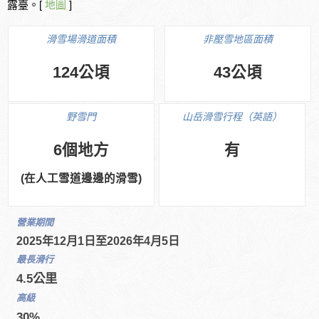
露臺。[
地圖
]
滑雪場滑道面積
非壓雪地區面積
124公頃
43公頃
野雪門
山岳滑雪行程（英語）
6個地方
有
(在人工雪道邊邊的滑雪)
營業期間
2025年12月1日至2026年4月5日
最長滑行
4.5公里
高級
30%