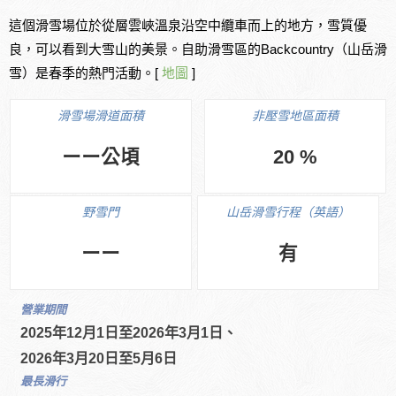
這個滑雪場位於從層雲峽溫泉沿空中纜車而上的地方，雪質優
良，可以看到大雪山的美景。自助滑雪區的Backcountry（山岳滑
雪）是春季的熱門活動。[
地圖
]
滑雪場滑道面積
非壓雪地區面積
ーー公頃
20 %
野雪門
山岳滑雪行程（英語）
ーー
有
營業期間
2025年12月1日至2026年3月1日、
2026年3月20日至5月6日
最長滑行