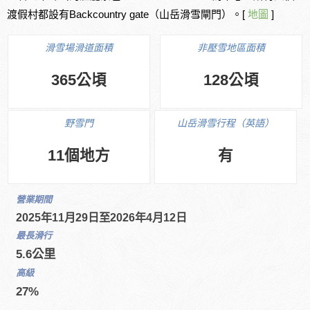
渡假村都設有Backcountry gate（山岳滑雪閘門）。[
地圖
]
滑雪場滑道面積
非壓雪地區面積
365公頃
128公頃
野雪門
山岳滑雪行程（英語）
11個地方
有
營業期間
2025年11月29日至2026年4月12日
最長滑行
5.6公里
高級
27%