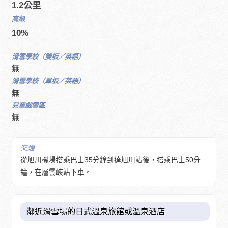
1.2公里
高級
10%
滑雪學校（雙板／英語）
無
滑雪學校（單板／英語）
無
兒童戲雪區
無
交通
從旭川機場搭乘巴士35分鐘到達旭川站後，搭乘巴士50分
鐘，在層雲峽站下車。
鄰近滑雪場的日式溫泉旅館或溫泉酒店