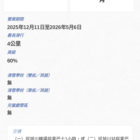
營業期間
2025年12月11日至2026年5月6日
最長滑行
4公里
高級
60%
滑雪學校（雙板／英語）
無
滑雪學校（單板／英語）
無
兒童戲雪區
無
交通
（一）從旭川機場搭乘巴士1小時，或（二）從旭川站搭乘巴