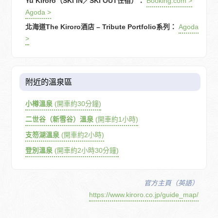
Yu Kiroro（SKI IN／SKI OUT住宿）：
Booking.com >
Agoda >
北海道The Kiroro酒店 – Tribute Portfolio系列：
Agoda
>
附近的溫泉區
小樽溫泉
(開車約30分鐘)
二世谷（新雪谷）溫泉
(開車約1小時)
支笏湖溫泉
(開車約2小時)
登別溫泉
(開車約2小時30分鐘)
官方主頁（英語）
https://www.kiroro.co.jp/guide_map/