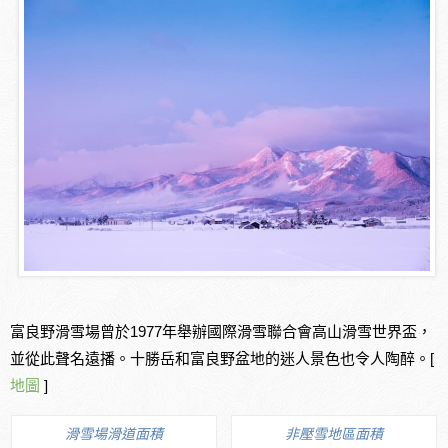
富良野滑雪場曾於1977年舉辦國際滑雪聯合會高山滑雪世界盃，
並從此聲名遠播。十勝岳和富良野盆地的迷人景色也令人陶醉。[
地圖
]
滑雪場滑道面積
非壓雪地區面積