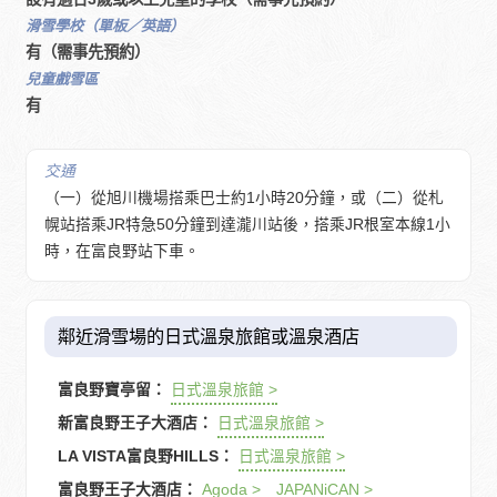
滑雪學校（單板／英語）
有（需事先預約）
兒童戲雪區
有
交通
（一）從旭川機場搭乘巴士約1小時20分鐘，或（二）從札
幌站搭乘JR特急50分鐘到達瀧川站後，搭乘JR根室本線1小
時，在富良野站下車。
鄰近滑雪場的日式溫泉旅館或溫泉酒店
富良野寶亭留：
日式溫泉旅館 >
新富良野王子大酒店：
日式溫泉旅館 >
LA VISTA富良野HILLS：
日式溫泉旅館 >
富良野王子大酒店：
Agoda >
JAPANiCAN >