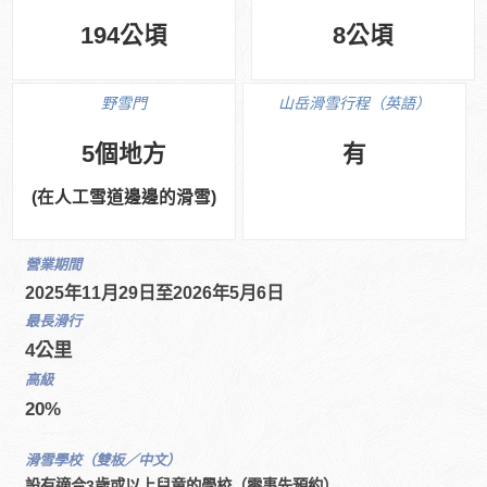
194公頃
8公頃
野雪門
山岳滑雪行程（英語）
5個地方
有
(在人工雪道邊邊的滑雪)
營業期間
2025年11月29日至2026年5月6日
最長滑行
4公里
高級
20%
滑雪學校（雙板／中文）
設有適合3歲或以上兒童的學校（需事先預約）