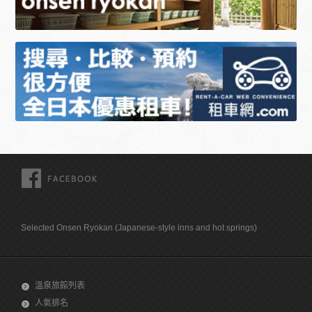
FACEBOOK
Selected Onsen Ryokan (Japanese-style inns and hot springs)
溫泉旅館列表
人氣排名