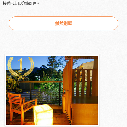
接送巴士10分鐘即達。
然然別墅