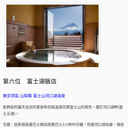
第六位 富士湖飯店
東京郊區
山梨縣
富士山河口湖溫泉
能夠從附露天浴池的客房和包租溫泉欣賞富士山的景色。建於河口湖畔(富
士五湖)。
交通：從新宿高速巴士總站搭乘巴士1小時45分鐘，到達河口湖站後，接送