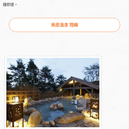
鐘即達。
美原溫泉 翔峰