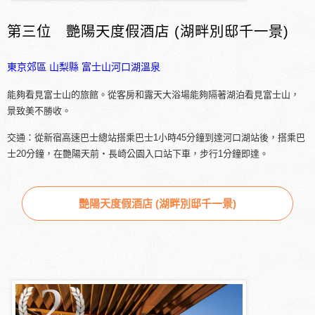
第三位 艷陽天度假酒店 (湖畔別邸千一景)
東京郊區
山梨縣
富士山河口湖溫泉
能夠看見富士山的旅館。從客房和露天大浴場能夠隔著湖泊看見富士山，
景致美不勝收。
交通：從新宿高速巴士總站搭乘巴士1小時45分鐘到達河口湖站後，搭乘巴
士20分鐘，在艷陽天前・長崎公園入口站下車，步行1分鐘即達。
艷陽天度假酒店 (湖畔別邸千一景)