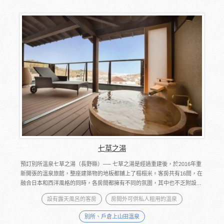
七草之湯
預訂別所溫泉七草之湯（長野縣）── 七草之湯是經過重建後，於2016年重
新開張的溫泉旅館，整座建築物的地板都鋪上了榻榻米。客房共有16間，在
融合日本和西洋風格的同時，各房間都擁有不同的氛圍，其中也不乏附設...
設有露天風呂的客房
房間外可供私人租用的溫泉
別所、戶倉上山田溫泉