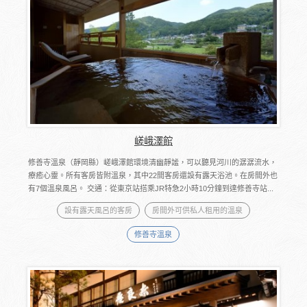
嵯峨澤館
修善寺溫泉（靜岡縣）嵯峨澤館環境清幽靜謐，可以聽見河川的潺潺流水，
療癒心靈。所有客房皆附溫泉，其中22間客房還設有露天浴池。在房間外也
有7個溫泉風呂。 交通：從東京站搭乘JR特急2小時10分鐘到達修善寺站...
設有露天風呂的客房
房間外可供私人租用的溫泉
修善寺溫泉