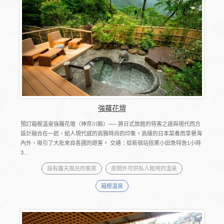
強羅花壇
預訂箱根溫泉強羅花壇（神奈川縣）── 將日式旅館的待客之道與現代西方
設計融合在一起，給人現代感的高雅時尚的印象。高級的日本菜肴而享譽海
內外，吸引了大批來自各國的遊客。 交通：從新宿站搭乘小田急特急1小時
3...
設有露天風呂的客房
房間外可供私人租用的溫泉
箱根溫泉