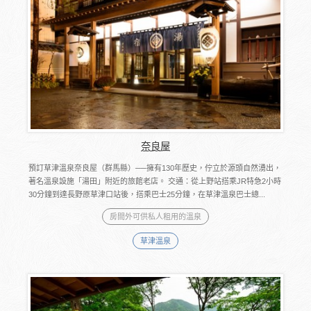
奈良屋
預訂草津溫泉奈良屋（群馬縣）──擁有130年歷史，佇立於源頭自然湧出，
著名溫泉設施「湯田」附近的旅館老店。 交通：從上野站搭乘JR特急2小時
30分鐘到達長野原草津口站後，搭乘巴士25分鐘，在草津溫泉巴士總...
房間外可供私人租用的溫泉
草津溫泉