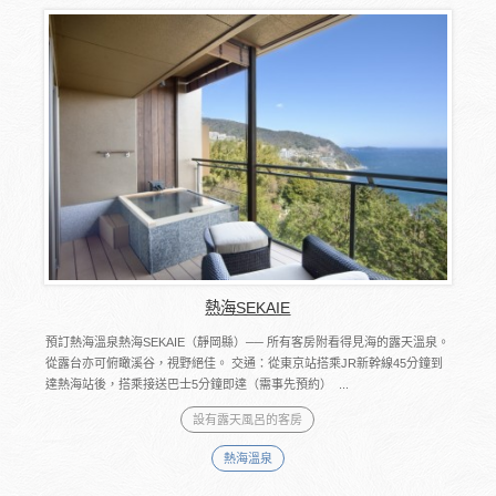
熱海SEKAIE
預訂熱海溫泉熱海SEKAIE（靜岡縣）── 所有客房附看得見海的露天溫泉。
從露台亦可俯瞰溪谷，視野絕佳。 交通：從東京站搭乘JR新幹線45分鐘到
達熱海站後，搭乘接送巴士5分鐘即達（需事先預約） ...
設有露天風呂的客房
熱海溫泉