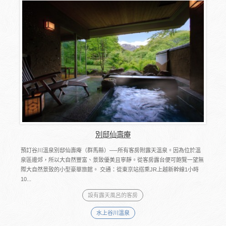
別邸仙壽庵
預訂谷川溫泉別邸仙壽庵（群馬縣）──所有客房附露天溫泉。因為位於溫
泉區邊郊，所以大自然豐富、景致優美且寧靜。從客房露台便可飽覽一望無
際大自然景致的小型豪華旅館。 交通：從東京站搭乘JR上越新幹線1小時
10...
設有露天風呂的客房
水上谷川溫泉