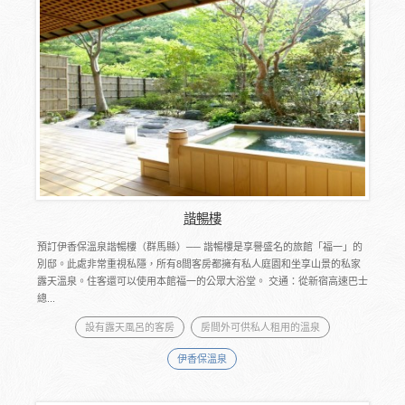
諧暢樓
預訂伊香保溫泉諧暢樓（群馬縣）── 諧暢樓是享譽盛名的旅館「福一」的
別邸。此處非常重視私隱，所有8間客房都擁有私人庭園和坐享山景的私家
露天溫泉。住客還可以使用本館福一的公眾大浴堂。 交通：從新宿高速巴士
總...
設有露天風呂的客房
房間外可供私人租用的溫泉
伊香保溫泉