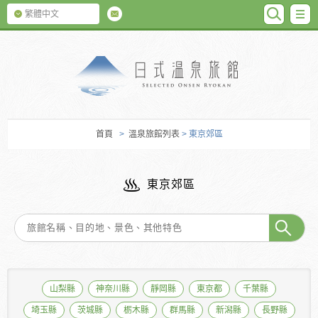
SEARC
M
繁體中文
日式温泉旅館
首頁
>
溫泉旅館列表
> 東京郊區
東京郊區
山梨縣
神奈川縣
靜岡縣
東京都
千葉縣
埼玉縣
茨城縣
栃木縣
群馬縣
新潟縣
長野縣