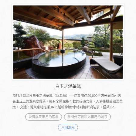
白玉之湯華鳳
預訂月岡溫泉白玉之湯華鳳（新潟縣）──建於廣達20,000平方米庭園內略
高山丘上的溫泉度假區。擁有全國屈指可數的硫磺含量，入浴後肌膚滋潤柔
嫩。 交通：從東京站搭乘JR上越新幹線2小時到達新潟站後，搭乘JR...
設有露天風呂的客房
房間外可供私人租用的溫泉
月岡溫泉