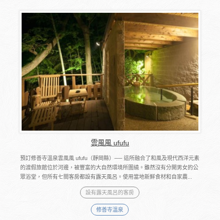
雲風風 ufufu
預訂修善寺溫泉雲風風 ufufu（靜岡縣）── 這所融合了和風及現代西洋元素
的渡假旅館位於河邊，被豐富的大自然環境所圍繞。雖然沒有分開男女的公
眾浴堂，但所有七間客房都設有露天風呂。使用當地新鮮食材和自家農...
設有露天風呂的客房
修善寺溫泉