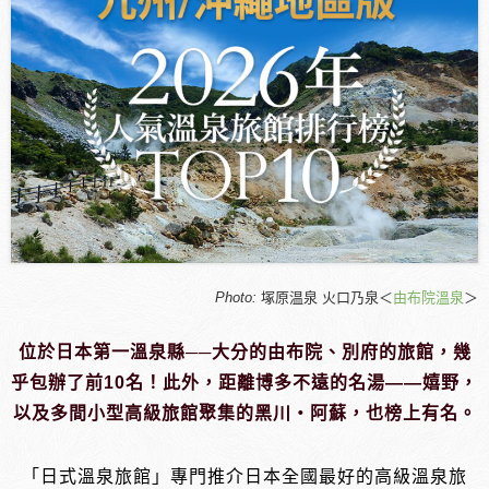
Photo:
塚原温泉 火口乃泉＜
由布院溫泉
＞
位於日本第一溫泉縣──大分的由布院、別府的旅館，幾
乎包辦了前10名！此外，距離博多不遠的名湯——嬉野，
以及多間小型高級旅館聚集的黑川・阿蘇，也榜上有名。
「日式溫泉旅館」專門推介日本全國最好的高級溫泉旅