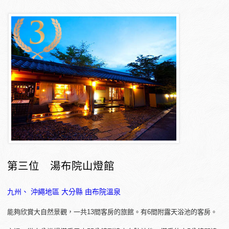
第三位 湯布院山燈館
九州、 沖繩地區
大分縣
由布院溫泉
能夠欣賞大自然景觀，一共13間客房的旅館。有6間附露天浴池的客房。