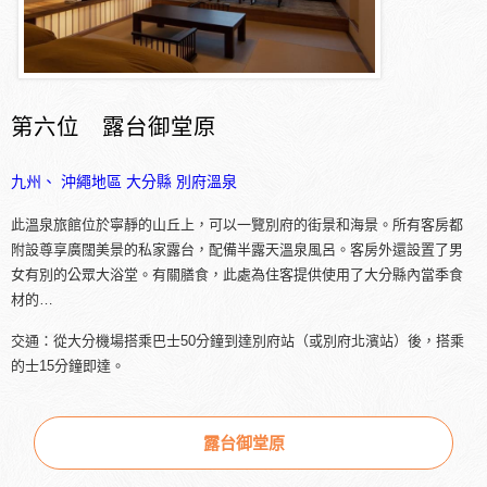
第六位 露台御堂原
九州、 沖繩地區
大分縣
別府溫泉
此溫泉旅館位於寧靜的山丘上，可以一覽別府的街景和海景。所有客房都
附設尊享廣闊美景的私家露台，配備半露天溫泉風呂。客房外還設置了男
女有別的公眾大浴堂。有關膳食，此處為住客提供使用了大分縣內當季食
材的…
交通：從大分機場搭乘巴士50分鐘到達別府站（或別府北濱站）後，搭乘
的士15分鐘即達。
露台御堂原