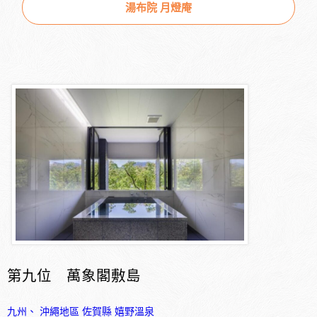
湯布院 月燈庵
第九位 萬象閣敷島
九州、 沖繩地區
佐賀縣
嬉野溫泉