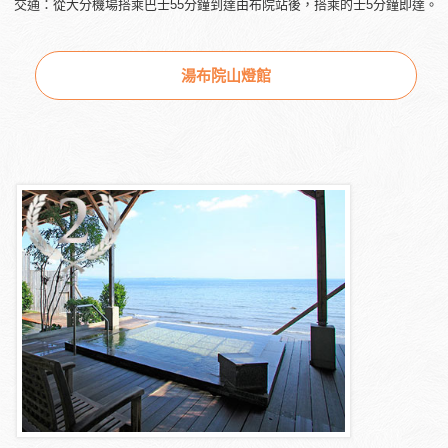
交通：從大分機場搭乘巴士55分鐘到達由布院站後，搭乘的士5分鐘即達。
湯布院山燈館