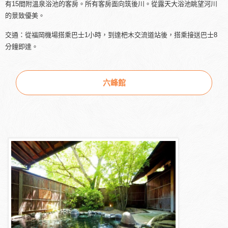
有15間附溫泉浴池的客房。所有客房面向筑後川。從露天大浴池眺望河川
的景致優美。
交通：從福岡機場搭乘巴士1小時，到達杷木交流道站後，搭乘接送巴士8
分鐘即達。
六峰館