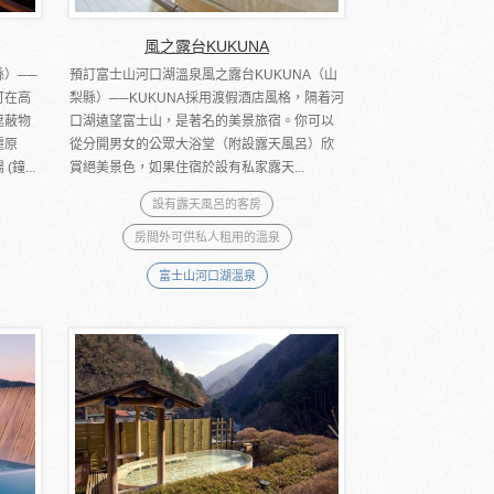
風之露台KUKUNA
）──
預訂富士山河口湖溫泉風之露台KUKUNA（山
可在高
梨縣）──KUKUNA採用渡假酒店風格，隔着河
遮蔽物
口湖遠望富士山，是著名的美景旅宿。你可以
麗原
從分開男女的公眾大浴堂（附設露天風呂）欣
鐘...
賞絕美景色，如果住宿於設有私家露天...
設有露天風呂的客房
房間外可供私人租用的溫泉
富士山河口湖溫泉