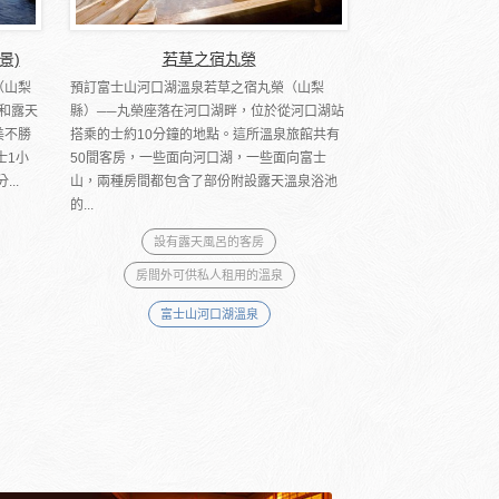
景)
若草之宿丸榮
（山梨
預訂富士山河口湖溫泉若草之宿丸榮（山梨
和露天
縣）──丸榮座落在河口湖畔，位於從河口湖站
美不勝
搭乘的士約10分鐘的地點。這所溫泉旅館共有
士1小
50間客房，一些面向河口湖，一些面向富士
..
山，兩種房間都包含了部份附設露天溫泉浴池
的...
設有露天風呂的客房
房間外可供私人租用的溫泉
富士山河口湖溫泉