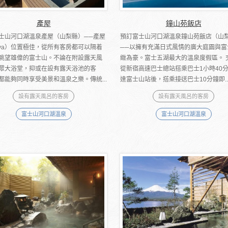
產屋
鐘山苑飯店
士山河口湖溫泉產屋（山梨縣）──產屋
預訂富士山河口湖溫泉鐘山苑飯店（山
uya）位置極佳，從所有客房都可以隔着
──以擁有充滿日式風情的廣大庭園與富
眺望雄偉的富士山。不論在附設露天風
緻為豪。富士五湖最大的溫泉度假區。 
眾大浴堂，抑或在設有露天浴池的客
從新宿高速巴士總站搭乘巴士1小時40
都能夠同時享受美景和溫泉之樂。傳統...
達富士山站後，搭乘接送巴士10分鐘即..
設有露天風呂的客房
設有露天風呂的客房
富士山河口湖溫泉
富士山河口湖溫泉