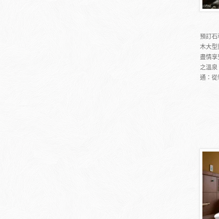
預訂石
木大型
盡情享
之溫泉
通：從