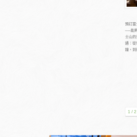
預訂富
──能
士山的
通：從
鐘，到
1 / 2