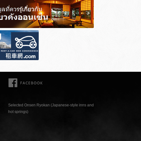
FACEBOOK
Selected Onsen Ryokan (Japanese-style inns and
hot springs)