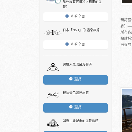
房外設有可供私人租用的溫
泉）
查看全部
預訂富
縣）─
日本「No.1」的 溫泉旅館
所有客
總站搭
查看全部
搭乘的士
選擇人氣溫泉渡假區
選擇
根據景色選擇旅館
選擇
鄰近主要城市的溫泉旅館