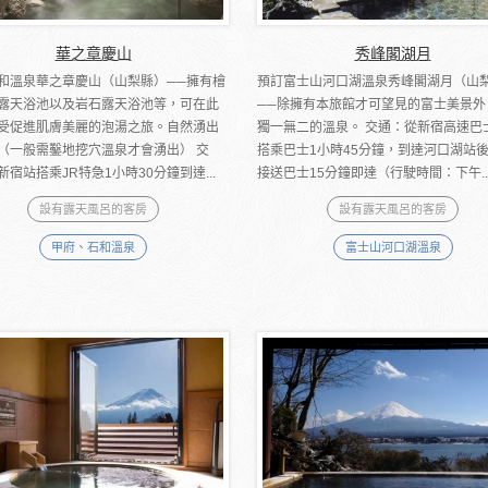
華之章慶山
秀峰閣湖月
和溫泉華之章慶山（山梨縣）──擁有檜
預訂富士山河口湖溫泉秀峰閣湖月（山
露天浴池以及岩石露天浴池等，可在此
──除擁有本旅館才可望見的富士美景外
受促進肌膚美麗的泡湯之旅。自然湧出
獨一無二的溫泉。 交通：從新宿高速巴
（一般需鑿地挖穴溫泉才會湧出） 交
搭乘巴士1小時45分鐘，到達河口湖站
新宿站搭乘JR特急1小時30分鐘到達...
接送巴士15分鐘即達（行駛時間：下午..
設有露天風呂的客房
設有露天風呂的客房
甲府、石和溫泉
富士山河口湖溫泉