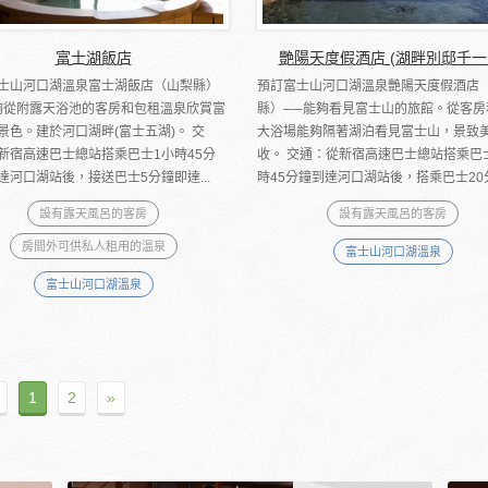
富士湖飯店
艷陽天度假酒店 (湖畔別邸千一
士山河口湖溫泉富士湖飯店（山梨縣）
預訂富士山河口湖溫泉艷陽天度假酒店
夠從附露天浴池的客房和包租溫泉欣賞富
縣）──能夠看見富士山的旅館。從客房
景色。建於河口湖畔(富士五湖)。 交
大浴場能夠隔著湖泊看見富士山，景致
新宿高速巴士總站搭乘巴士1小時45分
收。 交通：從新宿高速巴士總站搭乘巴
達河口湖站後，接送巴士5分鐘即達...
時45分鐘到達河口湖站後，搭乘巴士20分.
設有露天風呂的客房
設有露天風呂的客房
房間外可供私人租用的溫泉
富士山河口湖溫泉
富士山河口湖溫泉
1
2
»