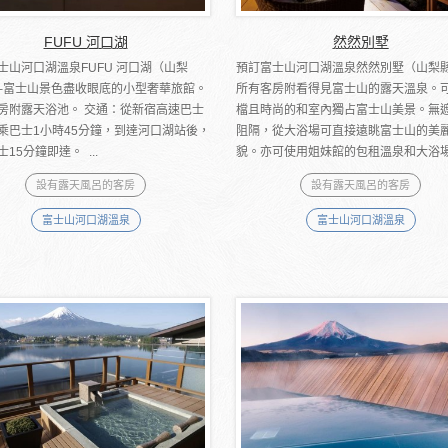
FUFU 河口湖
然然別墅
士山河口湖溫泉FUFU 河口湖（山梨
預訂富士山河口湖溫泉然然別墅（山梨縣
─富士山景色盡收眼底的小型奢華旅館。
所有客房附看得見富士山的露天溫泉。
房附露天浴池。 交通：從新宿高速巴士
檔且時尚的和室內獨占富士山美景。無
乘巴士1小時45分鐘，到達河口湖站後，
阻隔，從大浴場可直接遠眺富士山的美
15分鐘即達。 ...
貌。亦可使用姐妹館的包租溫泉和大浴場 (
設有露天風呂的客房
設有露天風呂的客房
富士山河口湖溫泉
富士山河口湖溫泉