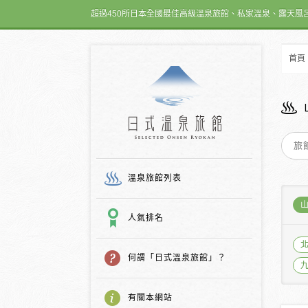
超過450所日本全國最佳高級溫泉旅館、私家溫泉、露天風
首頁
日式温泉旅館
溫泉旅館列表
人氣排名
何謂「日式溫泉旅館」？
有關本網站