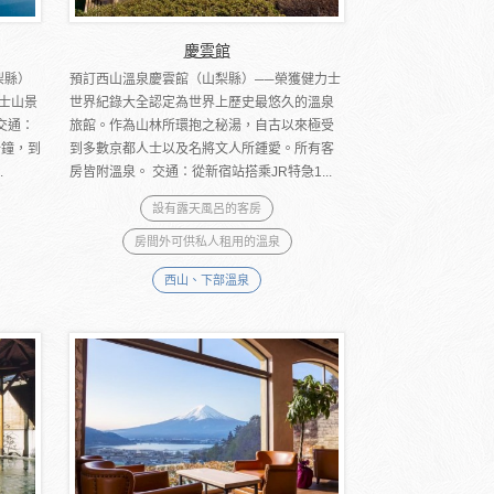
慶雲館
梨縣）
預訂西山溫泉慶雲館（山梨縣）──榮獲健力士
士山景
世界紀錄大全認定為世界上歷史最悠久的溫泉
交通：
旅館。作為山林所環抱之秘湯，自古以來極受
分鐘，到
到多數京都人士以及名將文人所鍾愛。所有客
.
房皆附溫泉。 交通：從新宿站搭乘JR特急1...
設有露天風呂的客房
房間外可供私人租用的溫泉
西山、下部溫泉