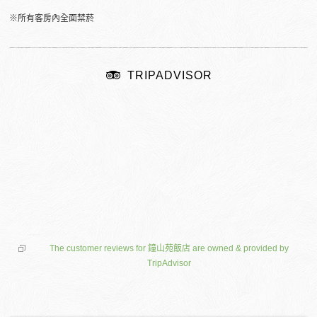
※所有客房內全面禁菸
TRIPADVISOR
The customer reviews for 鐘山苑飯店 are owned & provided by
TripAdvisor