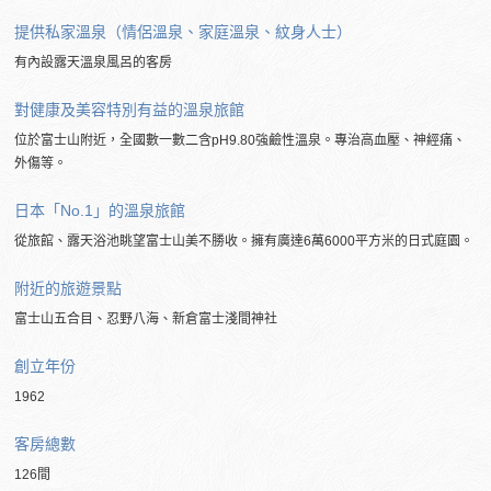
提供私家溫泉（情侶溫泉、家庭溫泉、紋身人士）
有內設露天溫泉風呂的客房
對健康及美容特別有益的溫泉旅館
位於富士山附近，全國數一數二含pH9.80強鹼性溫泉。專治高血壓、神經痛、
外傷等。
日本「No.1」的溫泉旅館
從旅館、露天浴池眺望富士山美不勝收。擁有廣達6萬6000平方米的日式庭園。
附近的旅遊景點
富士山五合目、忍野八海、新倉富士淺間神社
創立年份
1962
客房總數
126間