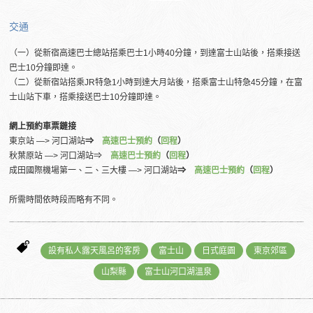
交通
（一）從新宿高速巴士總站搭乘巴士1小時40分鐘，到達富士山站後，搭乘接送
巴士10分鐘即達。
（二）從新宿站搭乘JR特急1小時到達大月站後，搭乘富士山特急45分鐘，在富
士山站下車，搭乘接送巴士10分鐘即達。
網上預約車票鏈接
東京站 ―> 河口湖站
⇒
高速巴士預約
（
回程
）
秋葉原站 ―> 河口湖站⇒
高速巴士預約
（
回程
）
成田國際機場第一、二、三大樓 ―> 河口湖站
⇒
高速巴士預約
（
回程
）
所需時間依時段而略有不同。
設有私人露天風呂的客房
富士山
日式庭園
東京郊區
山梨縣
富士山河口湖溫泉