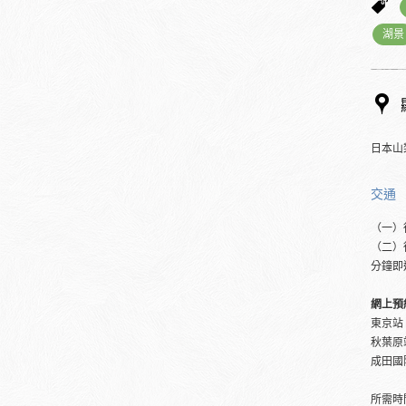
湖景
日本山
交通
（一）
（二）
分鐘即
網上預
東京站
秋葉原
成田國
所需時