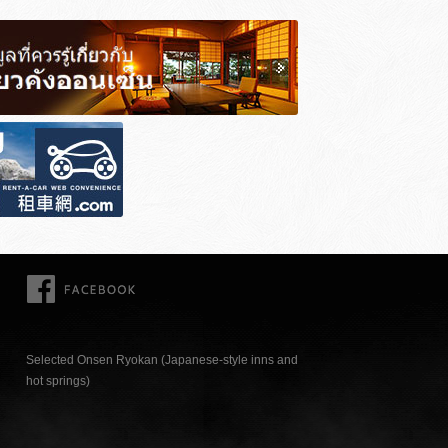
FACEBOOK
Selected Onsen Ryokan (Japanese-style inns and
hot springs)