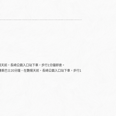
陽天前・長崎公園入口站下車，步行1分鐘即達。
轉乘巴士20分鐘，在艷陽天前・長崎公園入口站下車，步行1