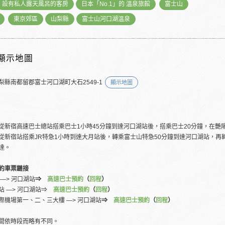
設有私人露天風呂的客房
日本「No.1」的 溫泉旅館
富士山
東京郊區
山梨縣
富士山河口湖溫泉
顯示地圖
梨縣南都留郡富士河口湖町大石2549-1
顯示地圖
從新宿高速巴士總站搭乘巴士1小時45分鐘到達河口湖站後，搭乘巴士20分鐘，在艷
從新宿站搭乘JR特急1小時到達大月站後，轉乘富士山特急50分鐘到達河口湖站，再
達。
約車票鏈接
 ―> 河口湖站
⇒
高速巴士預約
（
回程
）
站 ―> 河口湖站⇒
高速巴士預約
（
回程
）
際機場第一、二、三大樓 ―> 河口湖站
⇒
高速巴士預約
（
回程
）
間依時段而略有不同。