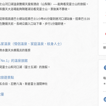
士山河口湖溫泉艷陽天度假酒店（山梨縣）──能夠看見富士山的旅館。
和露天大浴場能夠隔著湖泊看見富士山，景致美不勝收。
從新宿高速巴士總站搭乘巴士1小時45分鐘到達河口湖站後，搭乘巴士20
在艷陽天前・長崎公園入口站下車，步行1分鐘即達。
私家溫泉（情侶溫泉、家庭溫泉、紋身人士）
移
熱水露天水療風呂的客房
No.1」的溫泉旅館
見富士山和河口湖（富士五湖）的旅館。
的旅遊景點
五合目、忍野八海、新倉富士淺間神社
＊
數量