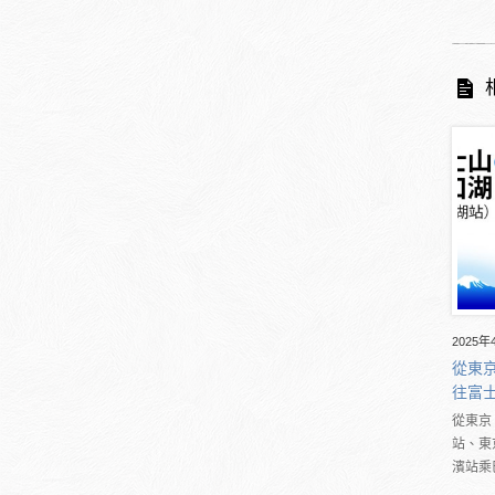
2025年
從東
往富
從東京
站、東
濱站乘