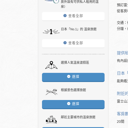
房外設有可供私人租用的溫
預訂富
泉）
從客房
查看全部
交通：
分鐘，
日本「No.1」的 溫泉旅館
查看全部
提供
有內設
選擇人氣溫泉渡假區
日本「
選擇
能夠看
根據景色選擇旅館
附近
富士山
選擇
客房
鄰近主要城市的溫泉旅館
20間