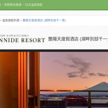
呂、房間景色搜尋 －日式溫泉旅館
>
溫泉旅館列表
> 艷陽天度假酒店 (湖畔別邸千一景)
艷陽天度假酒店 (湖畔別邸千一