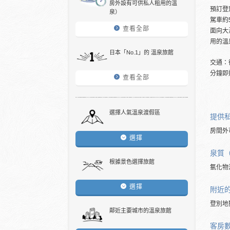
房外設有可供私人租用的溫
預訂登
泉）
駕車約
查看全部
面向大
用的溫
日本「No.1」的 溫泉旅館
交通：
分鐘即
查看全部
選擇人氣溫泉渡假區
提供
房間外
選擇
泉質
根據景色選擇旅館
氯化物
選擇
附近
登別地
鄰近主要城市的溫泉旅館
客房