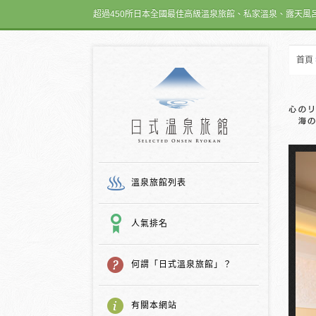
超過450所日本全國最佳高級溫泉旅館、私家溫泉、露天風
首頁
日式温泉旅館
溫泉旅館列表
人氣排名
何謂「日式溫泉旅館」？
有關本網站