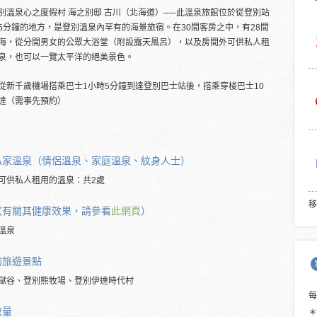
別溫泉心之度假村 海之別邸 古川（北海道）──此溫泉旅館位於從登別站
5分鐘的地方，是登別溫泉內罕有的海景旅宿。在30間客房之中，有28間
海，從分開男女的公眾大浴堂（附設露天風呂），以及房間外可供私人租
泉，也可以一覽太平洋的絕美景色。
從新千歲機場搭乘巴士1小時5分鐘到達登別巴士站後，搭乘穿梭巴士10
達（需事先預約）
私家溫泉（情侶溫泉、家庭溫泉、紋身人士）
可供私人租用的溫泉：共2處
移
（有關其健康效果，請參看
此網頁
）
溫泉
的
旅遊景點
獄谷、登別熊牧場、登別伊達時代村
數量
＊