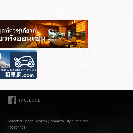
FACEBOOK
Selected Onsen Ryokan (Japanese-style inns and
hot springs)