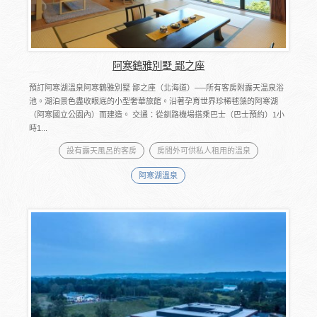
阿寒鶴雅別墅 鄙之座
預訂阿寒湖溫泉阿寒鶴雅別墅 鄙之座（北海道）──所有客房附露天溫泉浴
池。湖泊景色盡收眼底的小型奢華旅館。沿著孕育世界珍稀毬藻的阿寒湖
（阿寒國立公園內）而建造。 交通：從釧路機場搭乘巴士（巴士預約）1小
時1...
設有露天風呂的客房
房間外可供私人租用的溫泉
阿寒湖溫泉