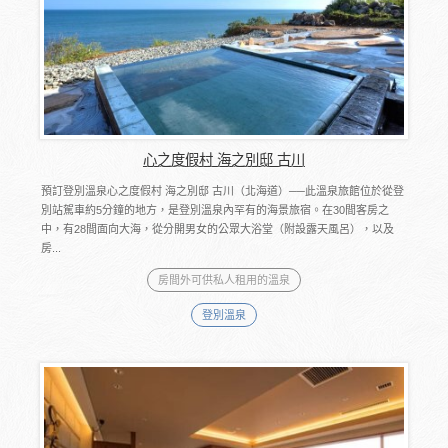
心之度假村 海之別邸 古川
預訂登別溫泉心之度假村 海之別邸 古川（北海道）──此溫泉旅館位於從登
別站駕車約5分鐘的地方，是登別溫泉內罕有的海景旅宿。在30間客房之
中，有28間面向大海，從分開男女的公眾大浴堂（附設露天風呂），以及
房...
房間外可供私人租用的溫泉
登別溫泉