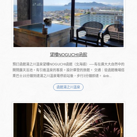
望樓NOGUCHI函館
預訂函館湯之川溫泉望樓NOGUCHI函館（北海道）──有在廣大大自然中的
開闊露天浴池。有引進溫泉的客房。設計摩登的旅館。 交通：從函館機場搭
乘巴士15分鐘到達湯之川溫泉電停前站後，步行3分鐘即達。 &nb...
函館湯之川溫泉