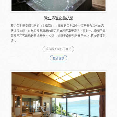
登別溫泉鄉瀧乃家
預訂登別溫泉鄉瀧乃家（北海道）──這裏是登別其中一家最具代表性的高
級溫泉旅館。在私家房間享用的正宗日本料理享譽盛名，面向一片綠蔭的露
天風呂和客房也是意趣盎然。 交通：從新千歲機場搭乘巴士1小時20分鐘到
達...
設有露天風呂的客房
登別溫泉