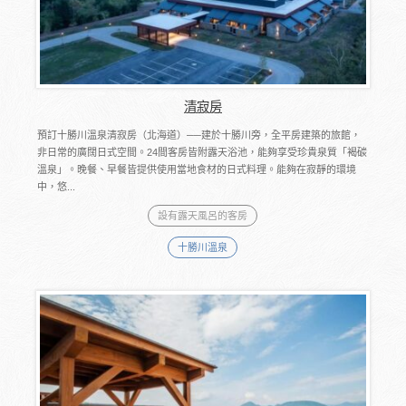
清寂房
預訂十勝川溫泉清寂房（北海道）──建於十勝川旁，全平房建築的旅館，
非日常的廣闊日式空間。24間客房皆附露天浴池，能夠享受珍貴泉質「褐碳
溫泉」。晚餐、早餐皆提供使用當地食材的日式料理。能夠在寂靜的環境
中，悠...
設有露天風呂的客房
十勝川溫泉