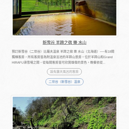
新雪谷 羊蹄之宿 樂 水山
預訂新雪谷（二世谷）比羅夫溫泉 羊蹄之宿 樂 水山（北海道）──有18間
獨棟客房，所有客房皆為附溫泉浴池的羊蹄山景房。位於羊蹄山和Grand
HIRAFU滑雪場之間，從每間客房皆可欣賞雄偉的景色。晚餐依從...
設有露天風呂的客房
二世谷（新雪谷）溫泉