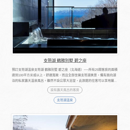
支笏湖 鶴雅別墅 碧之座
預訂支笏湖溫泉支笏湖 鶴雅別墅 碧之座（北海道）──所有25間客房的面積
達到100平方米或以上，舒適寬敞，而且全部坐擁支笏湖美景，備有面向湖
泊的私家露天溫泉風呂。雖然不設公眾大浴堂，此旅館的住客可以享用屬...
設有露天風呂的客房
支笏湖溫泉