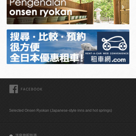
FACEBOOK
Selected Onsen Ryokan (Japanese-style inns and hot springs)
溫泉旅館列表