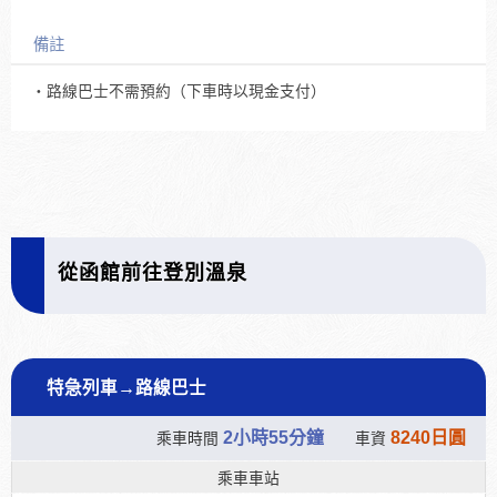
備註
・路線巴士不需預約（下車時以現金支付）
從函館前往登別溫泉
特急列車→路線巴士
2小時55分鐘
8240日圓
乘車時間
車資
乘車車站