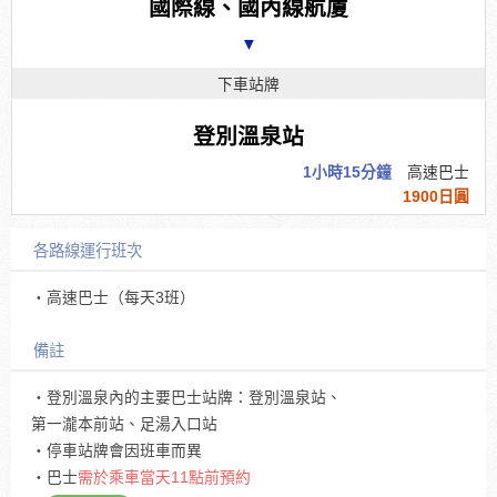
國際線、國內線航廈
▼
下車站牌
登別溫泉站
1小時15分鐘
高速巴士
1900日圓
各路線運行班次
・高速巴士（每天3班）
備註
・登別溫泉內的主要巴士站牌：登別溫泉站、
第一瀧本前站、足湯入口站
・停車站牌會因班車而異
・巴士
需於乘車當天11點前預約