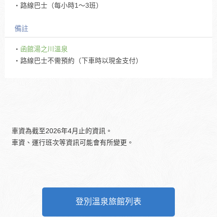
・路線巴士（每小時1～3班）
備註
・
函館湯之川溫泉
・路線巴士不需預約（下車時以現金支付）
車資為截至2026年4月止的資訊。
車資、運行班次等資訊可能會有所變更。
登別溫泉旅館列表