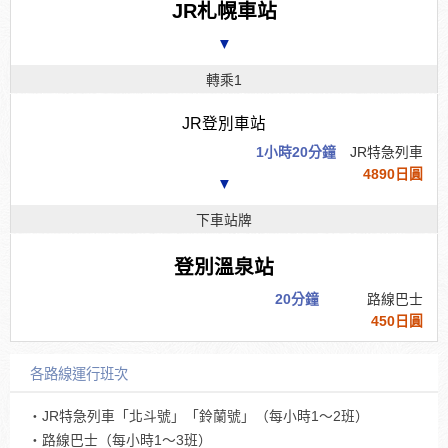
JR札幌車站
▼
轉乘1
JR登別車站
1小時20分鐘
JR特急列車
4890日圓
▼
下車站牌
登別溫泉站
20分鐘
路線巴士
450日圓
各路線運行班次
・JR特急列車「北斗號」「鈴蘭號」（每小時1～2班）
・路線巴士（每小時1～3班）