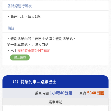
各路線運行班次
・高速巴士（每天1班）
備註
・登別溫泉內的主要巴士站牌：登別溫泉站、
第一瀧本前站、足湯入口站
・巴士
需於發車前2小時預約
線上預約
（2）特急列車→路線巴士
1小時40分鐘
5340日圓
乘車時間
車資
乘車車站