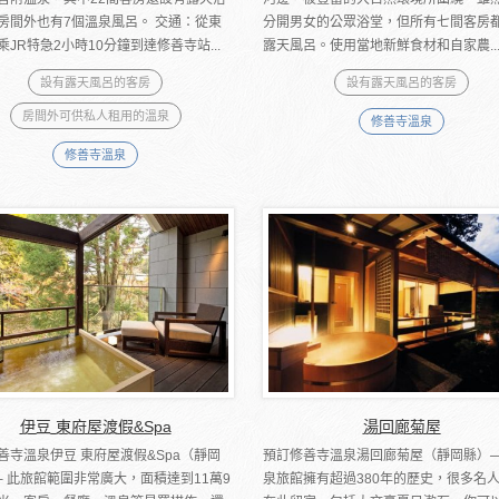
房間外也有7個溫泉風呂。 交通：從東
分開男女的公眾浴堂，但所有七間客房
乘JR特急2小時10分鐘到達修善寺站...
露天風呂。使用當地新鮮食材和自家農..
設有露天風呂的客房
設有露天風呂的客房
房間外可供私人租用的溫泉
修善寺溫泉
修善寺溫泉
伊豆 東府屋渡假&Spa
湯回廊菊屋
善寺溫泉伊豆 東府屋渡假&Spa（靜岡
預訂修善寺溫泉湯回廊菊屋（靜岡縣）─
─ 此旅館範圍非常廣大，面積達到11萬9
泉旅館擁有超過380年的歷史，很多名