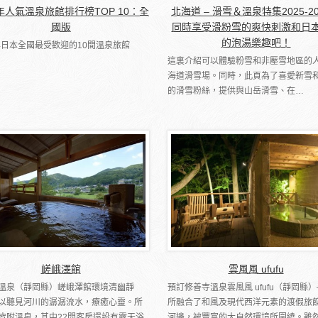
6年人氣溫泉旅館排行榜TOP 10：全
北海道 – 滑雪＆溫泉特集2025-2
國版
同時享受滑粉雪的爽快刺激和日
的泡湯樂趣吧！
5年日本全國最受歡迎的10間溫泉旅館
這裏介紹可以體驗粉雪和非壓雪地區的
海道滑雪場。同時，此頁為了喜愛新雪
的滑雪粉絲，提供與山岳滑雪、在…
嵯峨澤館
雲風風 ufufu
溫泉（靜岡縣）嵯峨澤館環境清幽靜
預訂修善寺溫泉雲風風 ufufu（靜岡縣）
以聽見河川的潺潺流水，療癒心靈。所
所融合了和風及現代西洋元素的渡假旅
皆附溫泉，其中22間客房還設有露天浴
河邊，被豐富的大自然環境所圍繞。雖