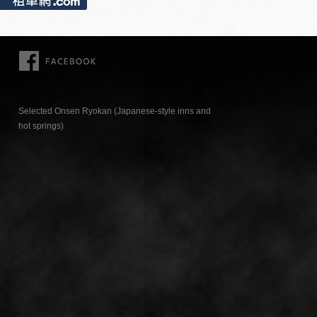
FACEBOOK
Selected Onsen Ryokan (Japanese-style inns and
hot springs)