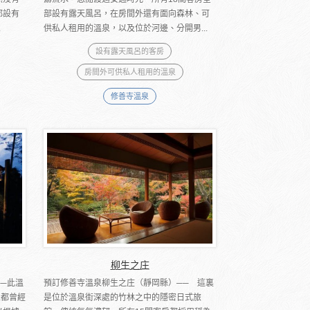
都設有
部設有露天風呂，在房間外還有面向森林、可
.
供私人租用的溫泉，以及位於河邊、分開男...
設有露天風呂的客房
房間外可供私人租用的溫泉
修善寺溫泉
柳生之庄
─此溫
預訂修善寺溫泉柳生之庄（靜岡縣）── 這裏
人都曾經
是位於溫泉街深處的竹林之中的隱密日式旅