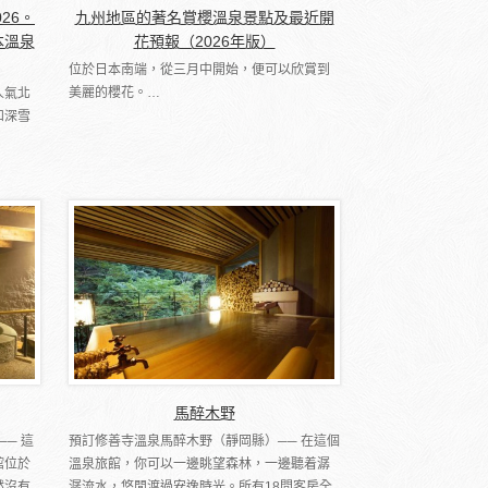
026。
九州地區的著名賞櫻溫泉景點及最近開
本溫泉
花預報（2026年版）
位於日本南端，從三月中開始，便可以欣賞到
美麗的櫻花。…
人氣北
和深雪
馬醉木野
── 這
預訂修善寺溫泉馬醉木野（靜岡縣）── 在這個
館位於
溫泉旅館，你可以一邊眺望森林，一邊聽着潺
然沒有
潺流水，悠閒渡過安逸時光。所有18間客房全