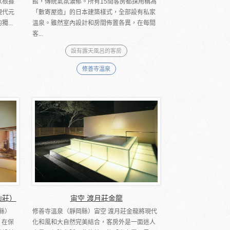
以根據
館，傳統氣氛濃郁。所有15間客房都採用稱為
現代元
「數寄屋造」的日本建築樣式，全部設有私家
...
溫泉。雖然室內設計和房間佈置各異，在每間
客...
設有露天風呂的客房
修善寺溫泉
對山莊）
宙空 渡月莊金龍
岡縣）
修善寺溫泉（靜岡縣）宙空 渡月莊金龍將現代
，在保
化和風和大自然完美結合，客房外是一面迷人