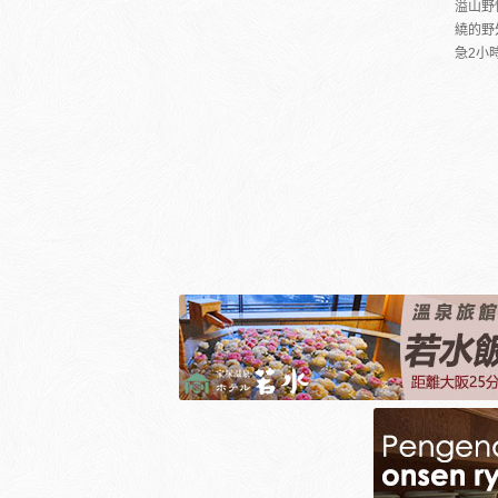
溢山野
繞的野
急2小