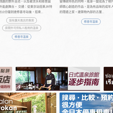
情趣的野外浴池，以及被流水和綠意圍
留傳統特色的同時，搖身一變成為了現
外能劇舞台。 交通：從東京站搭乘JR特
師精心創造的作品，是為有品味的成年
時10分鐘到達修善寺站後，搭乘...
的隱遁之家。建築物內部的古董...
設有露天風呂的客房
修善寺溫泉
房間外可供私人租用的溫泉
修善寺溫泉