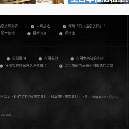
溫泉旅館列表
人氣排名
何謂「日式溫泉旅館」？
有關本網站
最新消息
照片庫
私穩聲明
有關我們
有關本網站的查詢
使用搜尋旅館時之注意事項
溫泉旅館內三種不同形式的溫泉
、KNT-CT控股株式會社、日本旅行株式會社）、Booking.com、Agoda
served.