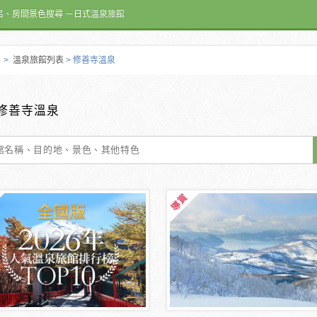
呂、房間景色搜尋 －日式溫泉旅館
>
溫泉旅館列表
> 修善寺溫泉
修善寺溫泉