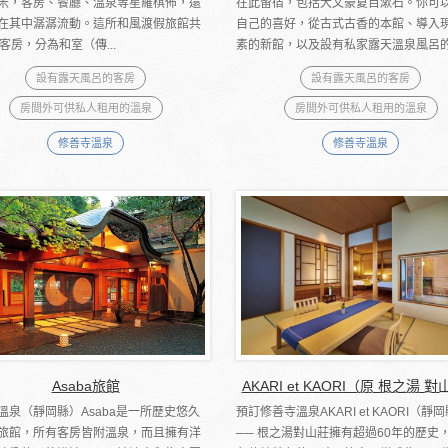
米，客房、餐廳、溫泉等星羅棋佈，還
在此留宿，包括大文豪夏目漱石。你可
在其中潺潺流動。這所和風渡假旅館共
自己的喜好，從古式古香的本館、導入
客房，分為和室（傳...
素的新館，以及設有私家露天溫泉風呂的獨
設有露天風呂的客房
設有露天風呂的客房
房間外可供私人租用的溫泉
房間外可供私人租用的溫泉
修善寺溫泉
修善寺溫泉
Asaba旅館
AKARI et KAORI（原 根之湯 
溫泉（靜岡縣）Asaba是一所歷史悠久
預訂修善寺溫泉AKARI et KAORI（靜
旅館，所有客房皆附溫泉，而且擁有洋
── 根之湯對山莊擁有超過60年的歷史