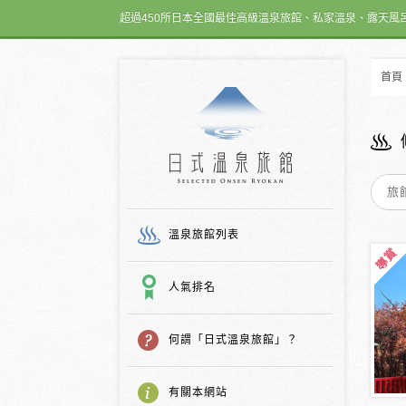
超過450所日本全國最佳高級溫泉旅館、私家溫泉、露天風
首頁
日式温泉旅館
溫泉旅館列表
人氣排名
何謂「日式溫泉旅館」？
有關本網站