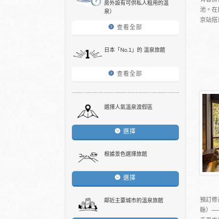
房外設有可供私人租用的溫
池。在
泉）
京站搭
查看全部
日本「No.1」的 溫泉旅館
查看全部
選擇人氣溫泉渡假區
選擇
根據景色選擇旅館
選擇
預訂修
鄰近主要城市的溫泉旅館
縣）─