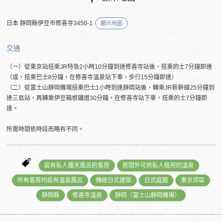
日本 靜岡縣伊豆市修善寺3450-1
顯示地圖
交通
（一）從東京站搭乘JR特急2小時10分鐘到達修善寺站後，搭乘的士7分鐘即達
（或，搭乘巴士8分鐘，在修善寺溫泉站下車，步行15分鐘即達）
（二）從富士山靜岡機場搭乘巴士1小時到達靜岡站後，轉乘JR新幹線25分鐘到
達三島站，再轉乘伊豆箱根鐵道30分鐘，在修善寺站下車，搭乘的士7分鐘即
達。
所需時間依時段而略有不同。
設有私人露天風呂的客房
房間外可供私人租用的溫泉
所有客房均設有溫泉風呂
傳統日式建築
日式庭園
東京郊區
靜岡縣
修善寺溫泉
靜岡（富士山靜岡機場）