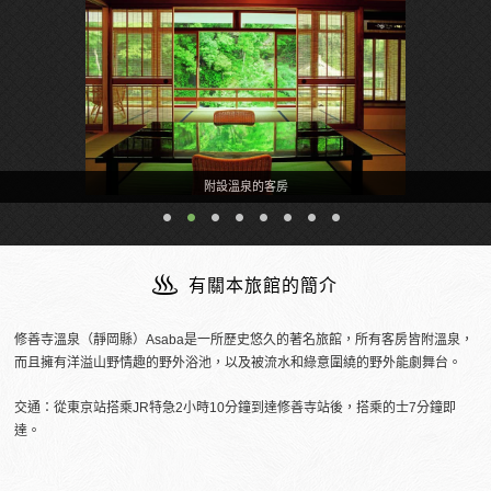
附設溫泉的客房
有關本旅館的簡介
修善寺溫泉（靜岡縣）Asaba是一所歷史悠久的著名旅館，所有客房皆附溫泉，
而且擁有洋溢山野情趣的野外浴池，以及被流水和綠意圍繞的野外能劇舞台。
交通：從東京站搭乘JR特急2小時10分鐘到達修善寺站後，搭乘的士7分鐘即
達。