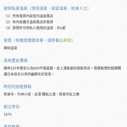
提供私家溫泉（情侶溫泉、家庭溫泉、紋身人士）
（1）所有客房內設室内溫泉風呂
（2）有內設露天溫泉風呂的客房
（3）房間外可供私人租用的溫泉：共2處
泉質（有關其健康效果，請參看
此網頁
）
單純溫泉
具有歷史價值
擁有335年歷史以及600坪寬庭園，並上演能劇的旅館老店。夜晚點燈的庭園飄
盪日本自古以來的幽靜玄妙氣氛。
附近的旅遊景點
修善寺、竹林小徑、足湯 獨鈷之湯、修善寺虹之鄉
創立年份
1675
客房數量