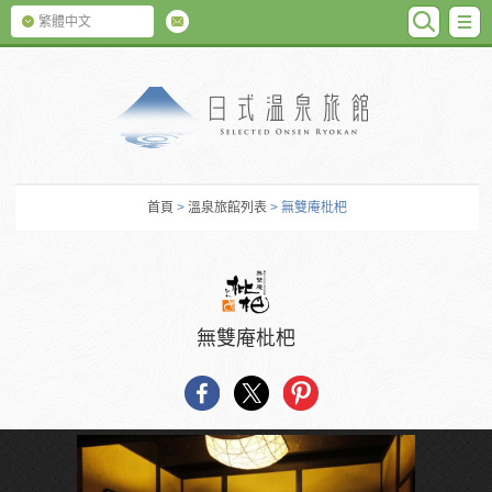
SEARC
M
繁體中文
日式温泉旅館
首頁
>
溫泉旅館列表
> 無雙庵枇杷
無雙庵枇杷