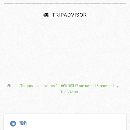
TRIPADVISOR
The customer reviews for 無雙庵枇杷 are owned & provided by
TripAdvisor
預約