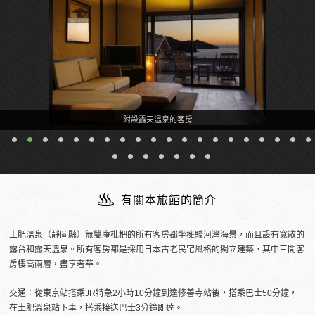
附設露天溫泉的客房
有關本旅館的簡介
土肥溫泉（靜岡縣）無雙庵枇杷的所有客房都坐擁駿河灣海景，而且設有寬敞的
露台和露天溫泉。所有客房都是採用日本古老民宅風格的獨立建築，其中三間客
房樓高兩層，盡享奢華。
交通：從東京站搭乘JR特急2小時10分鐘到達修善寺站後，搭乘巴士50分鐘，
在土肥溫泉站下車，搭乘接送巴士3分鐘即達。