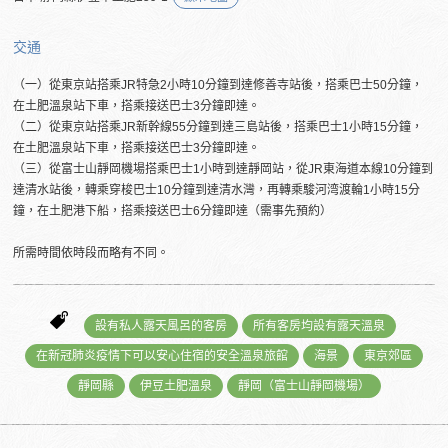
交通
（一）從東京站搭乘JR特急2小時10分鐘到達修善寺站後，搭乘巴士50分鐘，
在土肥溫泉站下車，搭乘接送巴士3分鐘即達。
（二）從東京站搭乘JR新幹線55分鐘到達三島站後，搭乘巴士1小時15分鐘，
在土肥溫泉站下車，搭乘接送巴士3分鐘即達。
（三）從富士山靜岡機場搭乘巴士1小時到達靜岡站，從JR東海道本線10分鐘到
達清水站後，轉乘穿梭巴士10分鐘到達清水灣，再轉乘駿河湾渡輪1小時15分
鐘，在土肥港下船，搭乘接送巴士6分鐘即達（需事先預約）
所需時間依時段而略有不同。
設有私人露天風呂的客房
所有客房均設有露天溫泉
在新冠肺炎疫情下可以安心住宿的安全溫泉旅館
海景
東京郊區
靜岡縣
伊豆土肥溫泉
靜岡（富士山靜岡機場）