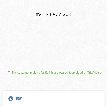
TRIPADVISOR
The customer reviews for 松濤館 are owned & provided by TripAdvisor
預約