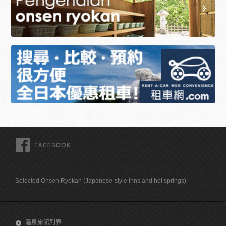
FACEBOOK
Selected Onsen Ryokan (Japanese-style inns and hot springs)
溫泉旅館列表