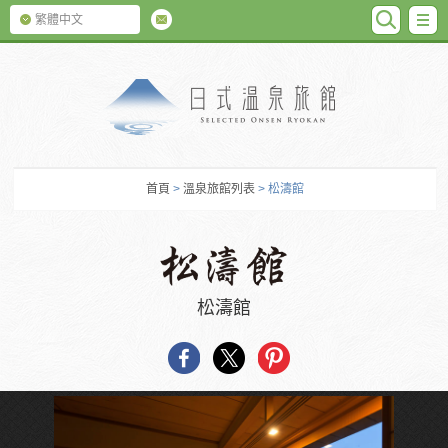
SEARC
M
繁體中文
日式温泉旅館
首頁
>
溫泉旅館列表
> 松濤館
松濤館