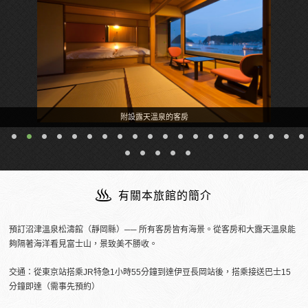
附設露天溫泉的客房
有關本旅館的簡介
預訂沼津溫泉松濤館（靜岡縣）── 所有客房皆有海景。從客房和大露天溫泉能
夠隔著海洋看見富士山，景致美不勝收。
交通：從東京站搭乘JR特急1小時55分鐘到達伊豆長岡站後，搭乘接送巴士15
分鐘即達（需事先預約）