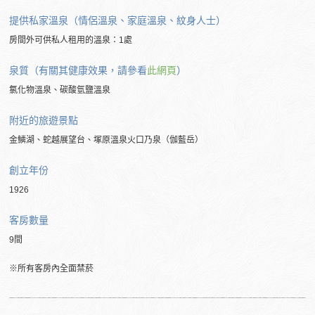
提供私家溫泉（情侶溫泉、家庭溫泉、紋身人士）
房間外可供私人租用的溫泉：1處
泉質（有關其健康效果，請參看
此網頁
）
氯化物溫泉、碳酸氫鹽溫泉
附近的
旅遊景點
金鱗湖、蛇越展望台、塚原溫泉火口乃泉（伽藍岳）
創立年份
1926
客房數量
9間
※所有客房內全面禁菸