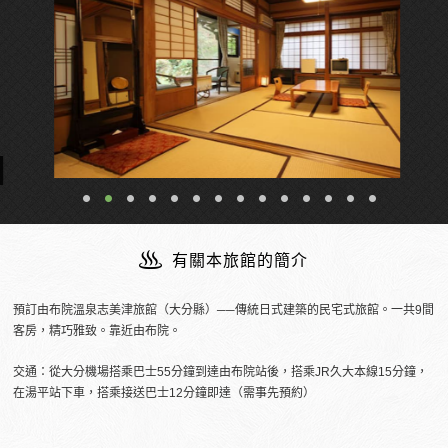
有關本旅館的簡介
預訂由布院溫泉志美津旅館（大分縣）──傳統日式建築的民宅式旅館。一共9間
客房，精巧雅致。靠近由布院。
交通：從大分機場搭乘巴士55分鐘到達由布院站後，搭乘JR久大本線15分鐘，
在湯平站下車，搭乘接送巴士12分鐘即達（需事先預約）