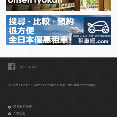
FACEBOOK
Selected Onsen Ryokan (Japanese-style inns and hot springs)
溫泉旅館列表
人氣排名