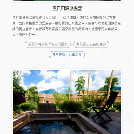
奧日田溫泉梅響
預訂奧日田溫泉梅響（大分縣）──這所遠離人煙的溫泉旅館於2017年開
業，面向景色優美的響溪谷，猶如置身山水畫之中。住客可以從離開旅館主
樓的獨立客房，或者設有私家露天溫泉風呂的房間內，悠閒享受大自然美
景。旅館附近一...
房間外可供私人租用的溫泉
內設露天風呂的客房
日田天瀨、九重溫泉