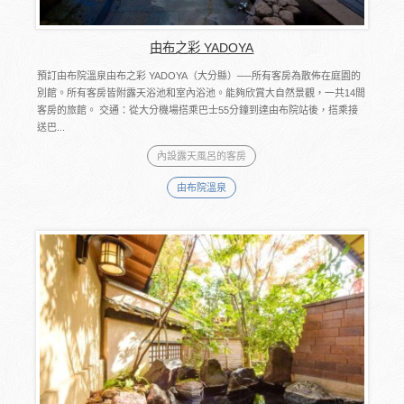
由布之彩 YADOYA
預訂由布院溫泉由布之彩 YADOYA（大分縣）──所有客房為散佈在庭園的
別館。所有客房皆附露天浴池和室內浴池。能夠欣賞大自然景觀，一共14間
客房的旅館。 交通：從大分機場搭乘巴士55分鐘到達由布院站後，搭乘接
送巴...
內設露天風呂的客房
由布院溫泉