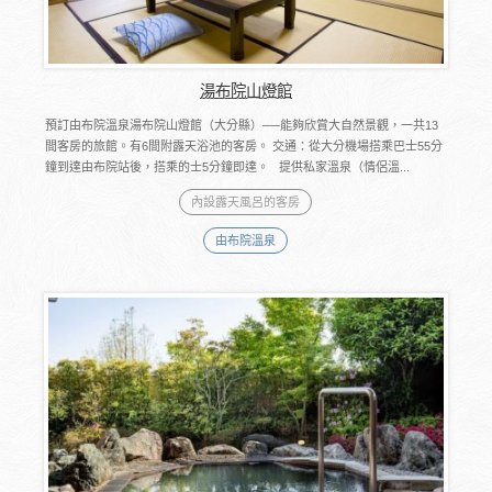
湯布院山燈館
預訂由布院溫泉湯布院山燈館（大分縣）──能夠欣賞大自然景觀，一共13
間客房的旅館。有6間附露天浴池的客房。 交通：從大分機場搭乘巴士55分
鐘到達由布院站後，搭乘的士5分鐘即達。 提供私家溫泉（情侶溫...
內設露天風呂的客房
由布院溫泉