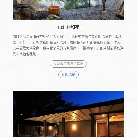
山莊神和苑
預訂別府溫泉山莊神和苑（大分縣）──此日式旅館位於別府溫泉的「海地
獄」附近，所有客房都附設私人溫泉。旅館範圍內有兩個私家源泉，住客可
以在公眾大浴堂內一邊享受罕見的青色溫泉，一邊眺望下方的廣闊街景和海
景。其他各種設...
內設露天風呂的客房
別府溫泉