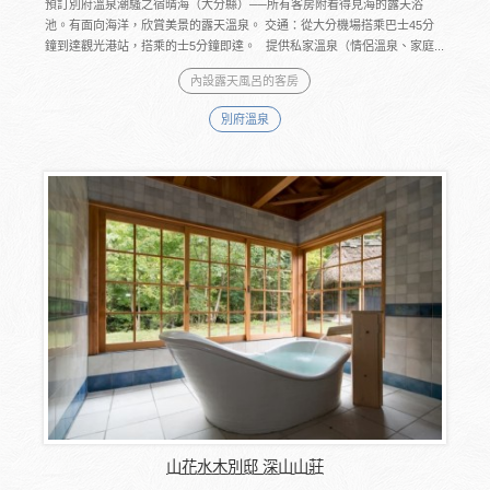
預訂別府溫泉潮騷之宿晴海（大分縣）──所有客房附看得見海的露天浴
池。有面向海洋，欣賞美景的露天溫泉。 交通：從大分機場搭乘巴士45分
鐘到達觀光港站，搭乘的士5分鐘即達。 提供私家溫泉（情侶溫泉、家庭...
內設露天風呂的客房
別府溫泉
山花水木別邸 深山山莊