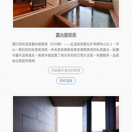
露台御堂原
預訂別府溫泉露台御堂原（大分縣）――此溫泉旅館位於寧靜的山丘上，可
以一覽別府的街景和海景。所有客房都附設尊享廣闊美景的私家露台，配備
半露天溫泉風呂。客房外還設置了男女有別的公眾大浴堂。有關膳食，此處
為住客提供使用...
內設露天風呂的客房
別府溫泉