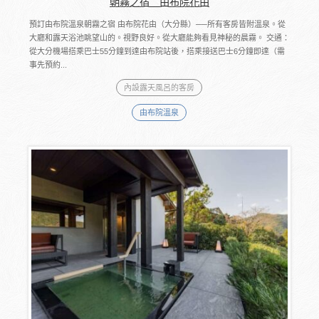
朝霧之宿 由布院花由
預訂由布院溫泉朝霧之宿 由布院花由（大分縣）──所有客房皆附溫泉。從
大廳和露天浴池眺望山的。視野良好。從大廳能夠看見神秘的晨霧。 交通：
從大分機場搭乘巴士55分鐘到達由布院站後，搭乘接送巴士6分鐘即達（需
事先預約...
內設露天風呂的客房
由布院溫泉