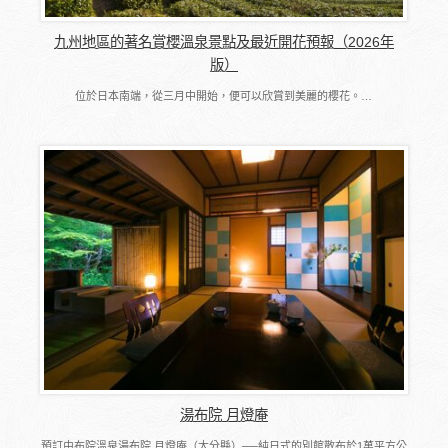
九州地區的著名賞櫻溫泉景點及最近開花預報（2026年
版）
位於日本南端，從三月中開始，便可以欣賞到美麗的櫻花。…
湯布院 月燈庵
預訂由布院溫泉湯布院 月燈庵（大分縣）──純日式的別館散布於1萬平方公