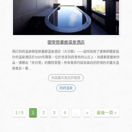
御堂原畫廊温泉酒店
預訂別府溫泉御堂原畫廊温泉酒店（大分縣）――這所採用了建築師獨家設
計的溫泉酒店於2020年開張，位於坐享別府景色的山丘上，到處都是藝術作
品，演繹出「非日常」的獨特雰圍。所有客房均設有面向別府灣的半露天溫
泉風呂。餐...
內設露天風呂的客房
別府溫泉
1 / 5
1
2
3
4
...
»
最後一頁 »