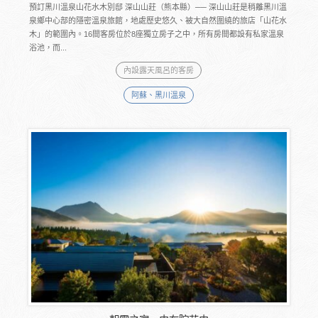
預訂黑川溫泉山花水木別邸 深山山莊（熊本縣）── 深山山莊是稍離黑川溫
泉鄉中心部的隱密溫泉旅館，地處歷史悠久、被大自然圍繞的旅店「山花水
木」的範圍內。16間客房位於8座獨立房子之中，所有房間都設有私家溫泉
浴池，而...
內設露天風呂的客房
阿蘇、黑川溫泉