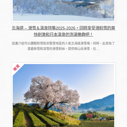
北海道 – 滑雪＆溫泉特集2025-2026。同時享受滑粉雪的爽
快刺激和日本溫泉的泡湯樂趣吧！
這裏介紹可以體驗粉雪和非壓雪地區的人氣北海道滑雪場。同時，此頁為了
喜愛新雪和深雪的滑雪粉絲，提供與山岳滑雪、在…