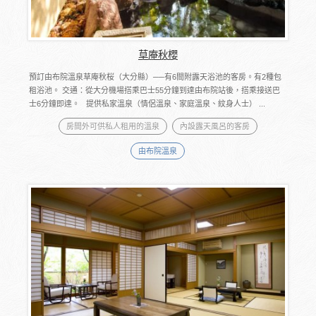
草庵秋櫻
預訂由布院溫泉草庵秋桜（大分縣）──有6間附露天浴池的客房。有2種包
租浴池。 交通：從大分機場搭乘巴士55分鐘到達由布院站後，搭乘接送巴
士6分鐘即達。 提供私家溫泉（情侶溫泉、家庭溫泉、紋身人士） ...
房間外可供私人租用的溫泉
內設露天風呂的客房
由布院溫泉