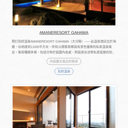
AMANERESORT GAHAMA
預訂別府溫泉AMANERESORT GAHAMA（大分縣）――此溫泉酒店位於海
邊，佔地達到11000平方米，所有31間客房都設有景色優美的私家溫泉風
呂。客房種類多樣，包括分佈於庭園內各處、附設游泳池等私家設施的別...
內設露天風呂的客房
別府溫泉