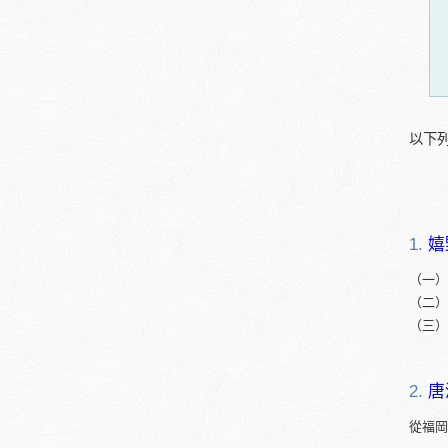
以下
1.
嬉
（一）
（二）
（三）
2.
唐
從福岡