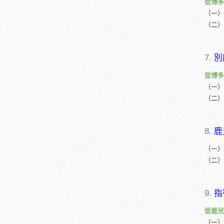
從博多
（一）
（二）
7.
別
從博多
（一）
（二）
8.
鹿
（一）
（二）
9.
指
從鹿兒
（一）