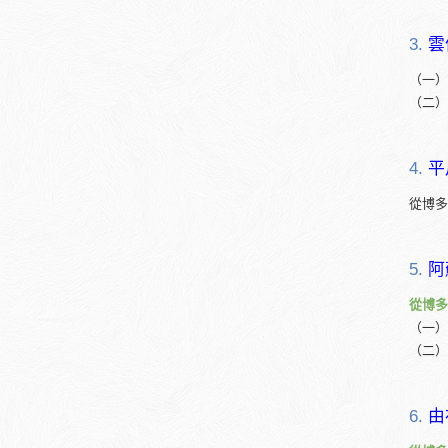
3.
雲
（一）
（二）
4.
平
從博多
5.
阿
從博多
（一）
（二）
6.
由