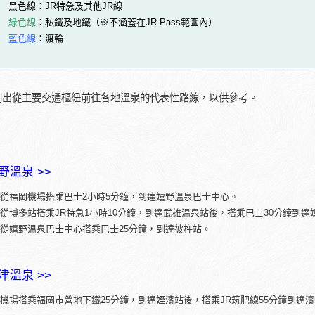
黑色線：JR特急及其他JR線
綠色線
：私鐵及地鐵（※不涵蓋在JR Pass範圍內）
藍色線
：渡輪
列出從主要交通樞紐前往各地溫泉的代表性路線，以供參考。
野溫泉 >>
從福岡機場搭乘巴士2小時5分鐘，到達嬉野溫泉巴士中心。
從博多站搭乘JR特急1小時10分鐘，到達武雄溫泉站後，搭乘巴士30分鐘到
從嬉野溫泉巴士中心搭乘巴士25分鐘，到達彼杵站。
津溫泉 >>
機場搭乘福岡市營地下鐵25分鐘，到達姪濱站後，搭乘JR筑肥線55分鐘到達