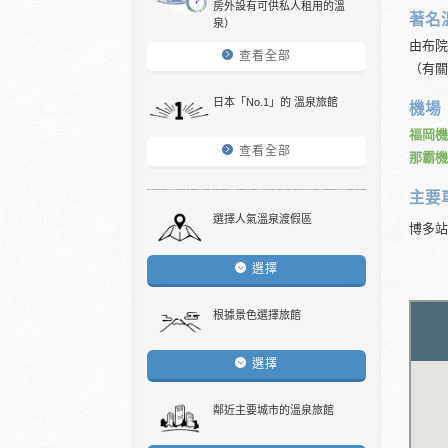
房外設有可供私人租用的溫
著名
泉）
由布院
查看全部
（有關
日本「No.1」的 溫泉旅館
機場
福岡機
查看全部
那霸機
主要
選擇人氣溫泉渡假區
博多站
選擇
根據景色選擇旅館
選擇
鄰近主要城市的溫泉旅館