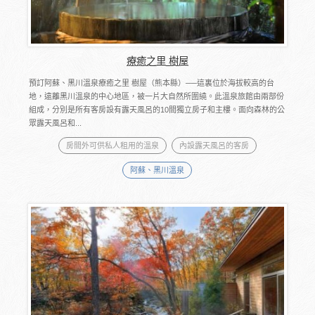
療癒之里 樹屋
預訂阿蘇、黑川溫泉療癒之里 樹屋（熊本縣）──這裏位於海拔較高的台
地，遠離黑川溫泉的中心地區，被一片大自然所圍繞。此溫泉旅館由兩部份
組成，分別是所有客房設有露天風呂的10間獨立房子和主樓。面向森林的公
眾露天風呂和...
房間外可供私人租用的溫泉
內設露天風呂的客房
阿蘇、黑川溫泉