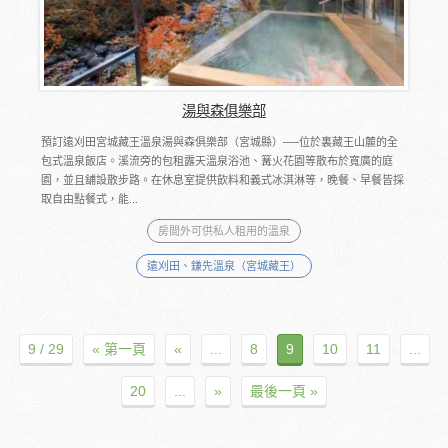
湯與森俱樂部
預訂遠刈田宮城藏王溫泉湯與森俱樂部（宮城縣）──位於裏藏王山麓的全
包式溫泉飯店。溪流旁的包租露天溫泉浴池、篝火花園等散布於寬廣的庭
園，並且舖設散步路。在休息室提供飲料和義式冰淇淋等，晚餐、早餐皆採
取自由點餐式，能...
房間外可供私人租用的溫泉
遠刈田、鎌先溫泉（宮城藏王）
9 / 29
« 第一頁
«
...
8
9
10
11
...
20
...
»
最後一頁 »