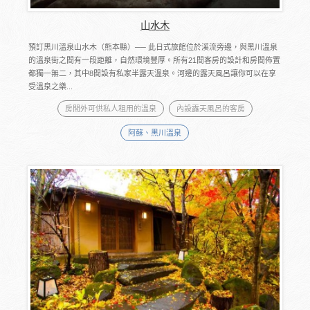
山水木
預訂黑川溫泉山水木（熊本縣）── 此日式旅館位於溪流旁邊，與黑川溫泉
的溫泉街之間有一段距離，自然環境豐厚。所有21間客房的設計和房間佈置
都獨一無二，其中8間設有私家半露天溫泉。河邊的露天風呂讓你可以在享
受溫泉之樂...
房間外可供私人租用的溫泉
內設露天風呂的客房
阿蘇、黑川溫泉