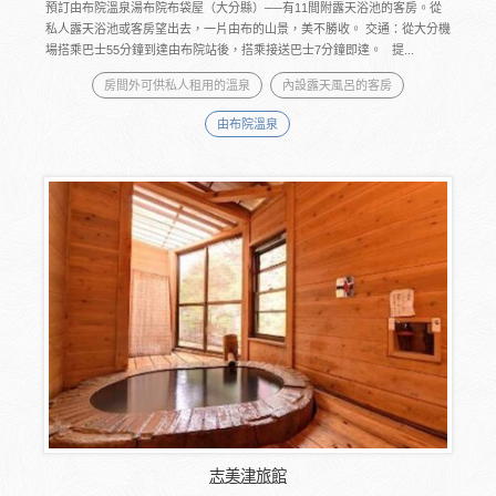
預訂由布院溫泉湯布院布袋屋（大分縣）──有11間附露天浴池的客房。從
私人露天浴池或客房望出去，一片由布的山景，美不勝收。 交通：從大分機
場搭乘巴士55分鐘到達由布院站後，搭乘接送巴士7分鐘即達。 提...
房間外可供私人租用的溫泉
內設露天風呂的客房
由布院溫泉
志美津旅館