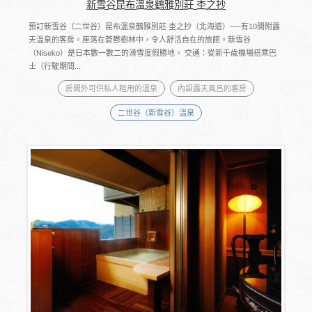
新雪谷昆布溫泉鶴雅別莊 杢之抄
預訂新雪谷（二世谷）昆布溫泉鶴雅別莊 杢之抄（北海道）──有10間附露
天溫泉的客房。座落在蒼鬱樹林中，令人舒活自在的旅館。新雪谷
（Niseko）是日本數一數二的滑雪度假勝地。 交通：從新千歲機場搭乘巴
士（行駛期間...
房間外可供私人租用的溫泉
內設露天風呂的客房
二世谷（新雪谷）溫泉