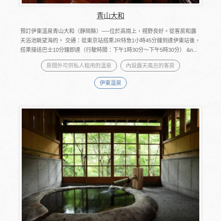
青山大和
預訂伊東溫泉青山大和（靜岡縣）──位於高崗上，視野良好。從客房和露
天浴池眺望海的。 交通：從東京站搭乘JR特急1小時45分鐘到達伊東站後，
搭乘接送巴士10分鐘即達（行駛時間：下午1時30分～下午5時30分） &n...
房間外可供私人租用的溫泉
內設露天風呂的客房
伊東溫泉