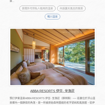
泉...
房間外可供私人租用的溫泉
內設露天風呂的客房
鴨川溫泉
ABBA RESORTS 伊豆- 坐漁莊
預訂伊東溫泉ABBA RESORTS 伊豆- 坐漁莊（靜岡縣）── 這裏位於浮山溫
泉鄉內一個靜寂的角落，是一所被原始森林圍繞的老字號純和風旅館，從伊