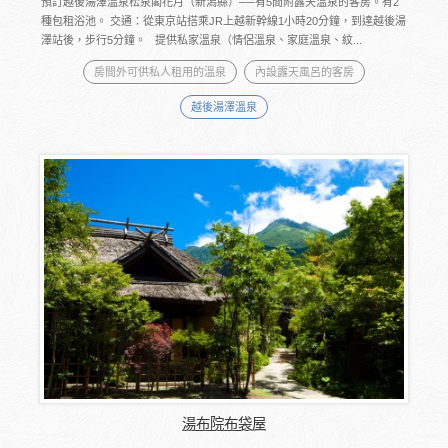
預訂越後湯澤溫泉松泉閣花月（新潟縣）──有5間附露天溫泉的客房。有2
種包租浴池。 交通：從東京站搭乘JR上越新幹線1小時20分鐘，到達越後湯
澤站後，步行5分鐘。 提供私家溫泉（情侶溫泉、家庭溫泉、紋...
房間外可供私人租用的溫泉
內設露天風呂的客房
越後湯澤溫泉
湯布院布袋屋