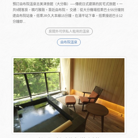
預訂由布院溫泉志美津旅館（大分縣）──傳統日式建築的民宅式旅館。一
共9間客房，精巧雅致。靠近由布院。 交通：從大分機場搭乘巴士55分鐘到
達由布院站後，搭乘JR久大本線15分鐘，在湯平站下車，搭乘接送巴士12
分鐘即...
房間外可供私人租用的溫泉
由布院溫泉