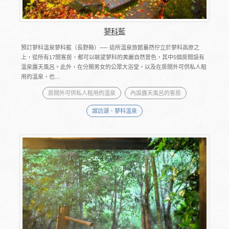
蓼科藍
預訂蓼科溫泉蓼科藍（長野縣）── 這所溫泉旅館驀然佇立於蓼科高原之
上，從所有17間客房，都可以眺望蓼科的美麗自然景色，其中5個房間設有
溫泉露天風呂。此外，在分開男女的公眾大浴堂，以及在房間外可供私人租
用的溫泉，也...
房間外可供私人租用的溫泉
內設露天風呂的客房
諏訪湖、蓼科溫泉