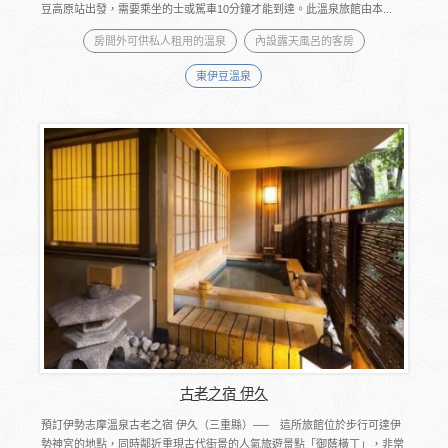
豆高原站出發，需要乘坐的士或駕車10分鐘才能到達。此溫泉旅館由本...
房間外可供私人租用的溫泉
內設露天風呂的客房
東伊豆溫泉
古老之宿 伊久
預訂伊勢志摩溫泉古老之宿 伊久（三重縣）── 這所旅館位於步行可達伊
勢神宮的地點，同時鄰近重現古代街景的人氣旅遊景點「御蔭橫丁」，非常