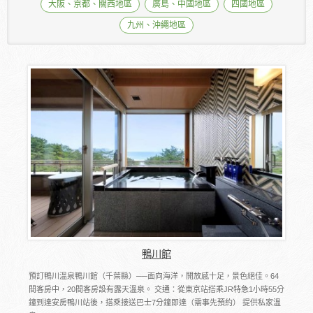
大阪、京都、關西地區
廣島、中國地區
四國地區
九州、沖繩地區
鴨川館
預訂鴨川溫泉鴨川館（千葉縣）──面向海洋，開放感十足，景色絕佳。64
間客房中，20間客房設有露天溫泉。 交通：從東京站搭乘JR特急1小時55分
鐘到達安房鴨川站後，搭乘接送巴士7分鐘即達（需事先預約） 提供私家溫