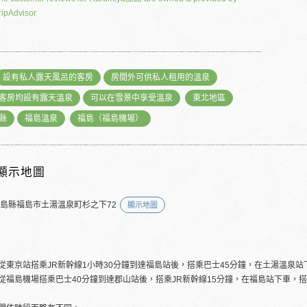
ripAdvisor
設有私人露天風呂的客房
房間外可供私人租用的溫泉
客房均設有露天溫泉
可以在雪景中享受溫泉
東北地區
縣
福島溫泉
福島（福島機場）
顯示地圖
福島縣福島市土湯溫泉町杉之下72
顯示地圖
從東京站搭乘JR新幹線1小時30分鐘到達福島站後，搭乘巴士45分鐘，在土湯溫泉站
從福島機場搭乘巴士40分鐘到達郡山站後，搭乘JR新幹線15分鐘，在福島站下車，搭