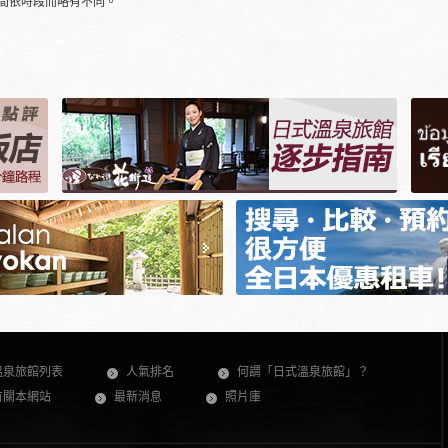
間依時段而略有不同。
溫泉旅館列表
人氣排名
何謂「日式溫泉旅館」？
有關本網站
最新消息
照片庫