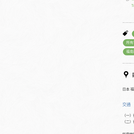
T
所有
福島
日本 
交通
（一）
（二）