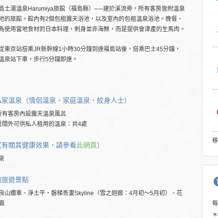
島土湯溫泉Harumiya旅館（福島縣）──建於溪流旁，所有客房皆附溫泉
池的旅館。館內有2個包租露天浴池，以及室內的包租溫泉浴池。晚餐、
為使用當地食材的日本料理，刺身並非海鮮，而是提供會津產的生馬肉。
從東京站搭乘JR新幹線1小時30分鐘到達福島站後，搭乘巴士45分鐘，
溫泉站下車，步行5分鐘即達。
私家溫泉（情侶溫泉、家庭溫泉、紋身人士）
所有客房內設露天溫泉風呂
房間外可供私人租用的溫泉：共4處
移
（有關其健康效果，請參看
此網頁
）
泉
的
旅遊景點
良山纜車、淨土平・磐梯吾妻Skyline（雪之迴廊：4月初～5月初）、花
園
＊