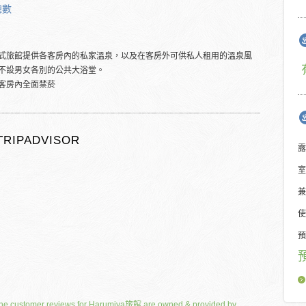
總數
式旅館提供各客房內的私家溫泉，以及在客房外可供私人租用的溫泉風
不設男女各別的公共大浴堂。
客房內全面禁菸
TRIPADVISOR
露
室
兼
使
預
he customer reviews for Harumiya旅館 are owned & provided by