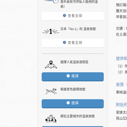
房外設有可供私人租用的溫
預訂福
泉）
露天浴
查看全部
早餐皆
交通：
日本「No.1」的 溫泉旅館
在土湯
查看全部
提供
選擇人氣溫泉渡假區
（1）
（2）
選擇
泉質
根據景色選擇旅館
單純溫
選擇
附近
安達太
鄰近主要城市的溫泉旅館
見山公