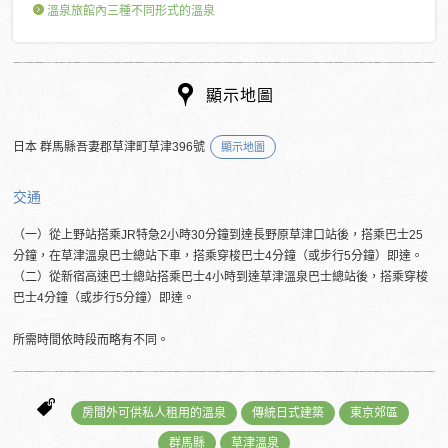
溫泉旅館內三種不同形式的溫泉
顯示地圖
日本 群馬縣吾妻郡草津町草津396號
顯示地圖
交通
（一）從上野站搭乘JR特急2小時30分鐘到達長野原草津口站後，搭乘巴士25
分鐘，在草津溫泉巴士總站下車，搭乘穿梭巴士4分鐘（或步行5分鐘）即達。
（二）從新宿高速巴士總站搭乘巴士4小時到達草津溫泉巴士總站後，搭乘穿梭
巴士4分鐘（或步行5分鐘）即達。
所需時間依時段而略有不同。
房間外可供私人租用的溫泉
傳統日式建築
東京郊區
群馬縣
草津溫泉