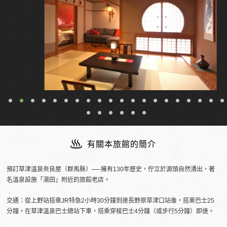
有關本旅館的簡介
預訂草津溫泉奈良屋（群馬縣）──擁有130年歷史，佇立於源頭自然湧出，著
名溫泉設施「湯田」附近的旅館老店。
交通：從上野站搭乘JR特急2小時30分鐘到達長野原草津口站後，搭乘巴士25
分鐘，在草津溫泉巴士總站下車，搭乘穿梭巴士4分鐘（或步行5分鐘）即達。