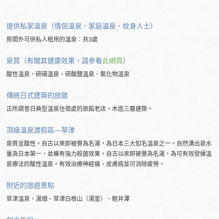
提供私家溫泉（情侶溫泉、家庭溫泉、紋身人士）
房間外可供私人租用的溫泉：共3處
泉質（有關其健康效果，請參看
此網頁
）
酸性溫泉、硫磺溫泉、硫酸鹽溫泉、氯化物溫泉
傳統日式建築的旅館
正所謂昔日典型溫泉住宿處的旅館老店。木造三層建築。
頂級溫泉渡假區―草津
泉質呈酸性。自古以來即被譽為名湯，為日本三大知名溫泉之一。自然湧出泉水
量為日本第一，並擁有強力殺菌效果。自古以來即被譽為名湯，為可有效發揮溫
泉療法的酸性溫泉。有效治療神經痛、皮膚病並可消除疲勞。
附近的
旅遊景點
草津溫泉、湯畑、草津白根山（湯釜）、輕井澤