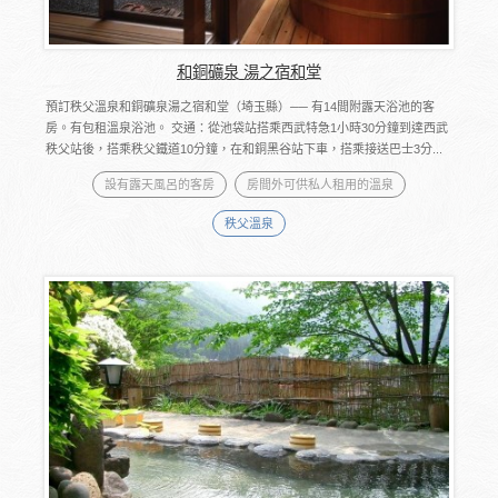
和銅礦泉 湯之宿和堂
預訂秩父溫泉和銅礦泉湯之宿和堂（埼玉縣）── 有14間附露天浴池的客
房。有包租溫泉浴池。 交通：從池袋站搭乘西武特急1小時30分鐘到達西武
秩父站後，搭乘秩父鐵道10分鐘，在和銅黑谷站下車，搭乘接送巴士3分...
設有露天風呂的客房
房間外可供私人租用的溫泉
秩父溫泉