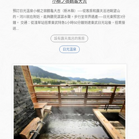
小槌之宿鶴龜大吉
預訂日光溫泉小槌之宿鶴龜大吉（栃木縣）──從客房和露天浴池眺望山
的。河川就在附近，能夠聽見潺潺水聲。步行至世界遺產──日光東照宮3分
鐘。 交通：從淺草站搭乘東武特急1小時50分鐘到達東武日光站後，搭乘接
送...
設有露天風呂的客房
日光溫泉