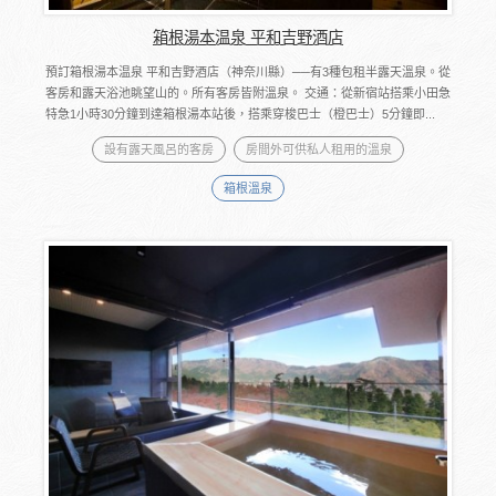
箱根湯本温泉 平和吉野酒店
預訂箱根湯本温泉 平和吉野酒店（神奈川縣）──有3種包租半露天溫泉。從
客房和露天浴池眺望山的。所有客房皆附溫泉。 交通：從新宿站搭乘小田急
特急1小時30分鐘到達箱根湯本站後，搭乘穿梭巴士（橙巴士）5分鐘即...
設有露天風呂的客房
房間外可供私人租用的溫泉
箱根溫泉