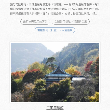
預訂常陸那珂、五浦溫泉月濱之湯（茨城縣）── 有3間附溫泉的客房。有2
種包租溫泉浴池。從客房和露天大浴池眺望海洋的。搭乘JR特急和巴士1小
時至粉蝶花很有名的常陸（日立）海濱公園。 交通：從東京站搭乘JR特...
設有露天風呂的客房
房間外可供私人租用的溫泉
常陸那珂（日立）、五浦溫泉
三河屋旅館