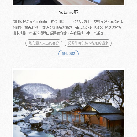
Yutoriro庵
預訂箱根溫泉Yutoriro庵（神奈川縣）── 位於高崗上，視野良好。庭園內有
4個包租露天浴池。 交通：從新宿站搭乘小田急特急1小時30分鐘到達箱根
湯本站後，搭乘箱根登山鐵道40分鐘，在強羅站下車，搭乘穿...
設有露天風呂的客房
房間外可供私人租用的溫泉
箱根溫泉