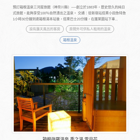
預訂箱根溫泉三河屋旅館（神奈川縣）──創立於1883年，歷史悠久的純日
式旅館。能夠享受100％自然湧出之溫泉。 交通：從新宿站搭乘小田急特急
1小時30分鐘到達箱根湯本站後，搭乘巴士20分鐘，在蓬萊園站下車...
設有露天風呂的客房
房間外可供私人租用的溫泉
箱根溫泉
箱根強羅溫泉 季之湯 雪月花