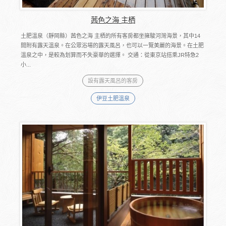
茜色之海 主栖
土肥溫泉（靜岡縣）茜色之海 主栖的所有客房都坐擁駿河灣海景，其中14
間附有露天溫泉。在公眾浴場的露天風呂，也可以一覽美麗的海景。在土肥
溫泉之中，是較為划算而不失豪華的選擇。 交通：從東京站搭乘JR特急2
小...
設有露天風呂的客房
伊豆土肥溫泉