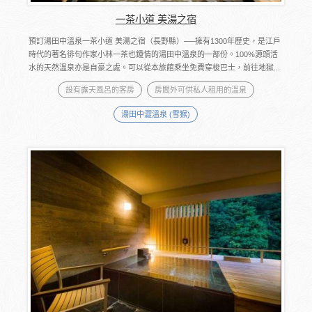
一茶小道 美湯之宿
預訂湯田中溫泉一茶小道 美湯之宿（長野縣）──擁有1300年歷史，是江戶
時代的著名徘句作家小林一茶也鍾情的湯田中溫泉的一部份。100%源頭活
水的天然溫泉亦是自豪之處。可以從本旅館乘坐免費穿梭巴士，前往地獄...
設有露天風呂的客房
房間外可供私人租用的溫泉
湯田中澀溫泉 (雪猴)