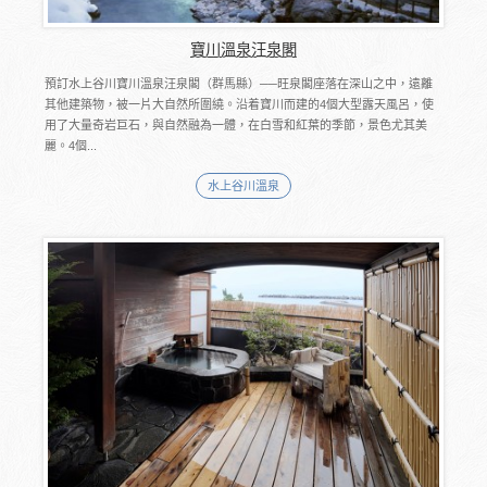
寶川溫泉汪泉閣
預訂水上谷川寶川溫泉汪泉閣（群馬縣）──旺泉閣座落在深山之中，遠離
其他建築物，被一片大自然所圍繞。沿着寶川而建的4個大型露天風呂，使
用了大量奇岩巨石，與自然融為一體，在白雪和紅葉的季節，景色尤其美
麗。4個...
水上谷川溫泉