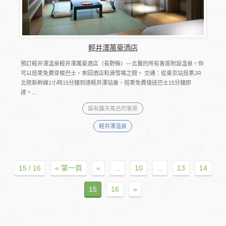
輕井澤萬豪酒店
預訂輕井澤溫泉輕井澤萬豪酒店（長野縣）―北翼的所有客房附設溫泉。你
可以搭乘免費穿梭巴士，來回酒店和滑雪場之間。 交通：從東京站搭乘JR
北陸新幹線1小時15分鐘到達輕井澤站後，搭乘免費接送巴士15分鐘即
達。...
設有露天風呂的客房
輕井澤溫泉
15 / 16
« 第一頁
«
...
10
...
13
14
15
16
»