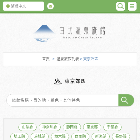
SEARC
M
繁體中文
日式温泉旅館
首頁
>
溫泉旅館列表
> 東京郊區
東京郊區
山梨縣
神奈川縣
靜岡縣
東京都
千葉縣
埼玉縣
茨城縣
栃木縣
群馬縣
新潟縣
長野縣