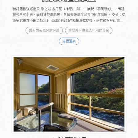
預訂箱根強羅溫泉 季之湯 雪月花（神奈川縣）──展現「和風玩心」，出租
花式日式浴衣、舉辦抹茶遊戲等，各種樂趣盡在溫泉中的度假區。 交通：從
新宿站搭乘小田急特急1小時30分鐘到達箱根湯本站後，搭乘箱根登山電...
設有露天風呂的客房
房間外可供私人租用的溫泉
箱根溫泉