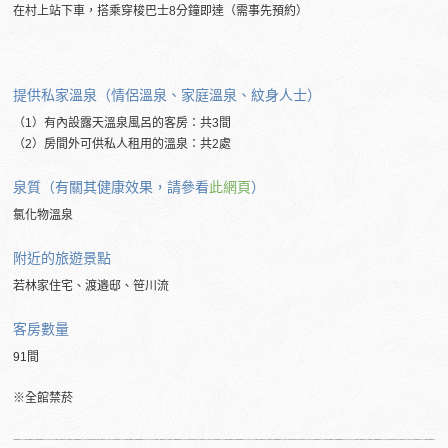
在村上站下車，搭乘穿梭巴士8分鐘即達（需事先預約）
提供私家溫泉（情侶溫泉、家庭溫泉、紋身人士）
（1）有內設露天溫泉風呂的客房：共3間
（2）房間外可供私人租用的溫泉：共2處
泉質（有關其健康效果，請參看
此網頁
）
氯化物溫泉
附近的旅遊景點
若林家住宅、渡邉邸、笹川流
客房數量
91間
※全館禁菸