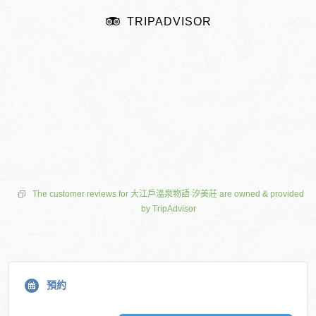
TRIPADVISOR
The customer reviews for 大江戶溫泉物語 汐美莊 are owned & provided
by TripAdvisor
預約