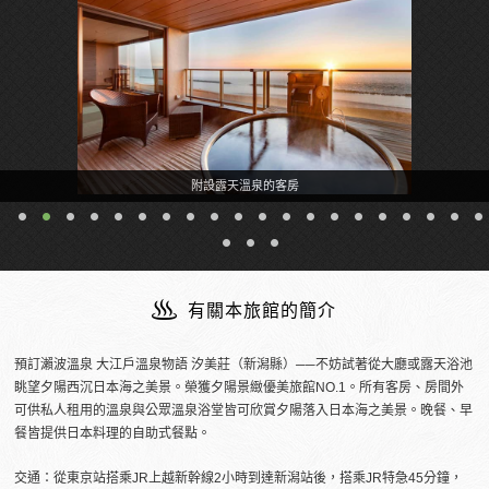
附設露天溫泉的客房
有關本旅館的簡介
預訂瀨波溫泉 大江戶溫泉物語 汐美莊（新潟縣）──不妨試著從大廳或露天浴池
眺望夕陽西沉日本海之美景。榮獲夕陽景緻優美旅館NO.1。所有客房、房間外
可供私人租用的溫泉與公眾溫泉浴堂皆可欣賞夕陽落入日本海之美景。晚餐、早
餐皆提供日本料理的自助式餐點。
交通：從東京站搭乘JR上越新幹線2小時到達新潟站後，搭乘JR特急45分鐘，