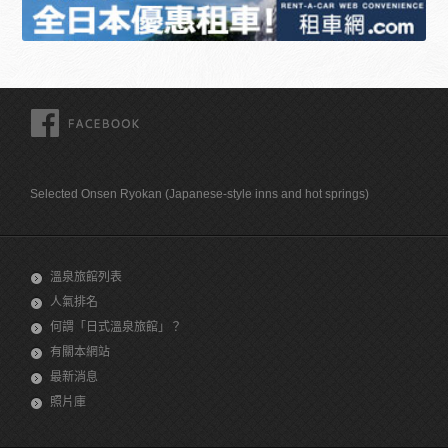
FACEBOOK
Selected Onsen Ryokan (Japanese-style inns and hot springs)
溫泉旅館列表
人氣排名
何謂「日式溫泉旅館」？
有關本網站
最新消息
照片庫