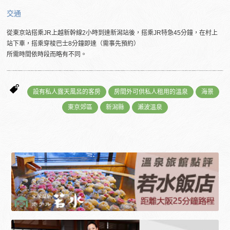
交通
從東京站搭乘JR上越新幹線2小時到達新潟站後，搭乘JR特急45分鐘，在村上
站下車，搭乘穿梭巴士8分鐘即達（需事先預約）
所需時間依時段而略有不同。
設有私人露天風呂的客房
房間外可供私人租用的溫泉
海景
東京郊區
新潟縣
瀨波溫泉