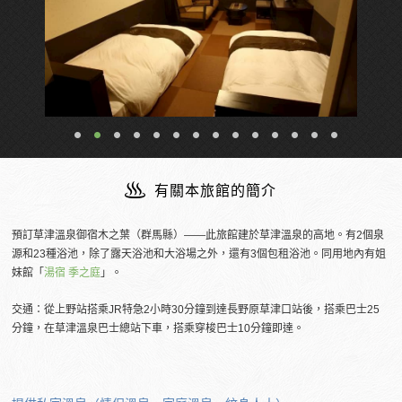
有關本旅館的簡介
預訂草津溫泉御宿木之葉（群馬縣）――此旅館建於草津溫泉的高地。有2個泉
源和23種浴池，除了露天浴池和大浴場之外，還有3個包租浴池。同用地內有姐
妹館「
湯宿 季之庭
」。
交通：從上野站搭乘JR特急2小時30分鐘到達長野原草津口站後，搭乘巴士25
分鐘，在草津溫泉巴士總站下車，搭乘穿梭巴士10分鐘即達。