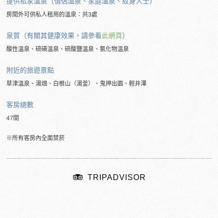
提供私家溫泉（情侶溫泉、家庭溫泉、紋身人士）
房間外可供私人租用的溫泉：共3處
泉質（有關其健康效果，請參看
此網頁
）
酸性溫泉、硫磺溫泉、硫酸鹽溫泉、氯化物溫泉
附近的
旅遊景點
草津溫泉、湯畑、白根山（湯釜）、鬼押出園、輕井澤
客房總數
47間
※所有客房內全面禁菸
TRIPADVISOR