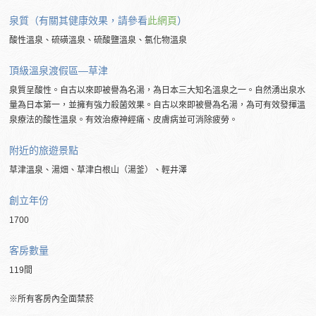
泉質（有關其健康效果，請參看
此網頁
）
酸性溫泉、硫磺溫泉、硫酸鹽溫泉、氯化物溫泉
頂級溫泉渡假區―草津
泉質呈酸性。自古以來即被譽為名湯，為日本三大知名溫泉之一。自然湧出泉水
量為日本第一，並擁有強力殺菌效果。自古以來即被譽為名湯，為可有效發揮溫
泉療法的酸性溫泉。有效治療神經痛、皮膚病並可消除疲勞。
附近的
旅遊景點
草津溫泉、湯畑、草津白根山（湯釜）、輕井澤
創立年份
1700
客房數量
119間
※所有客房內全面禁菸