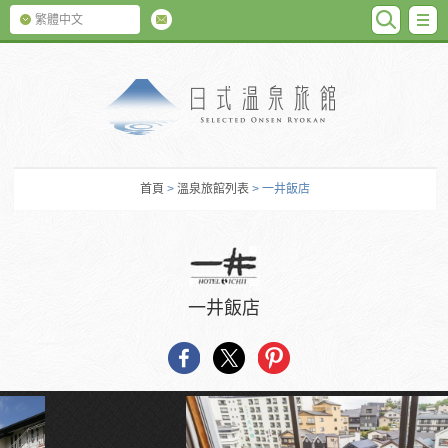
SEARC
M
繁體中文
日式温泉旅館
首頁
>
溫泉旅館列表
> 一井飯店
一井飯店