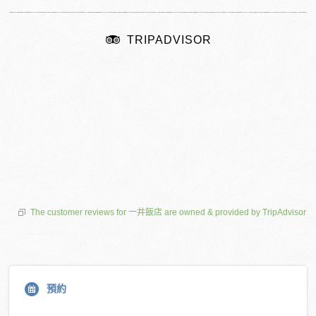
TRIPADVISOR
The customer reviews for 一井飯店 are owned & provided by TripAdvisor
預約