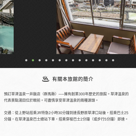
有關本旅館的簡介
預訂草津溫泉一井飯店（群馬縣）──擁有創業300年歷史的旅館。草津溫泉的
代表景點湯田位於眼前。可盡情享受草津溫泉的兩種源頭。
交通：從上野站搭乘JR特急2小時30分鐘到達長野原草津口站後，搭乘巴士25
分鐘，在草津溫泉巴士總站下車，搭乘穿梭巴士2分鐘（或步行5分鐘）即達。