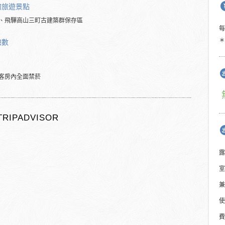
的旅遊景點
、飛驒高山三町古建築群保存區
＊
總數
客房內全面禁菸
TRIPADVISOR
露
室
兼
使
費