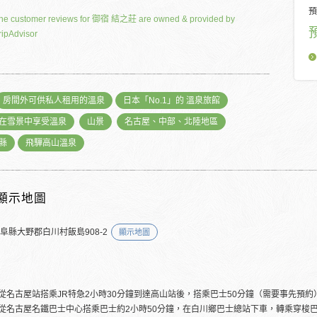
預
he customer reviews for 御宿 結之莊 are owned & provided by
ripAdvisor
房間外可供私人租用的溫泉
日本「No.1」的 溫泉旅館
在雪景中享受溫泉
山景
名古屋、中部、北陸地區
縣
飛驒高山溫泉
顯示地圖
岐阜縣大野郡白川村飯島908-2
顯示地圖
從名古屋站搭乘JR特急2小時30分鐘到達高山站後，搭乘巴士50分鐘（需要事先預
從名古屋名鐵巴士中心搭乘巴士約2小時50分鐘，在白川鄉巴士總站下車，轉乘穿梭巴