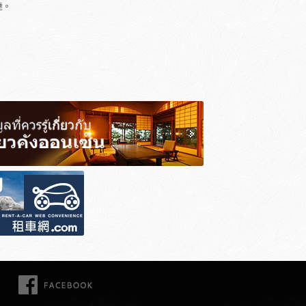
達。
FACEBOOK