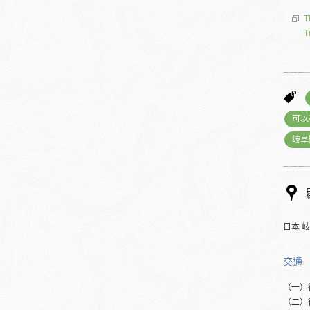
T
T
可以
岐阜
日本 
交通
（一）
（二）