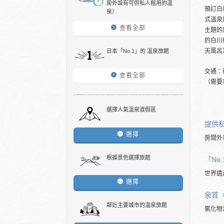
房外設有可供私人租用的溫
預訂白
泉）
式溫泉
查看全部
主題的
的白川
天風呂
日本「No.1」的 溫泉旅館
交通：
查看全部
（需要
選擇人氣溫泉渡假區
提供
選擇
房間外
根據景色選擇旅館
「No
世界遺
選擇
泉質
鄰近主要城市的溫泉旅館
氯化物