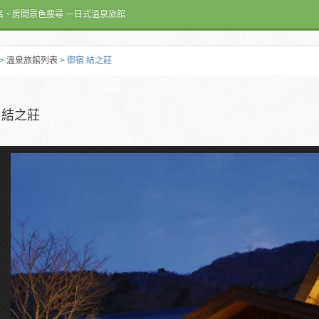
呂、房間景色搜尋 －日式溫泉旅館
>
溫泉旅館列表
> 御宿 結之莊
 結之莊