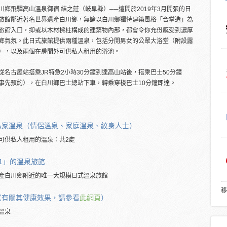
川鄉飛驒高山溫泉御宿 結之莊（岐阜縣）──這間於2019年3月開張的日
旅館鄰近著名世界遺產白川鄉，無論以白川鄉獨特建築風格「合掌造」為
旅館入口，抑或以木材樑柱構成的建築物內部，都會令你充份感受到濃厚
鄉氣氛。此日式旅館提供兩種溫泉，包括分開男女的公眾大浴堂（附設露
），以及兩個在房間外可供私人租用的浴池。
從名古屋站搭乘JR特急2小時30分鐘到達高山站後，搭乘巴士50分鐘
事先預約），在白川鄉巴士總站下車，轉乘穿梭巴士10分鐘即達。
私家溫泉（情侶溫泉、家庭溫泉、紋身人士）
可供私人租用的溫泉：共2處
.1」的溫泉旅館
產白川鄉附近的唯一大規模日式溫泉旅館
移
（有關其健康效果，請參看
此網頁
）
溫泉