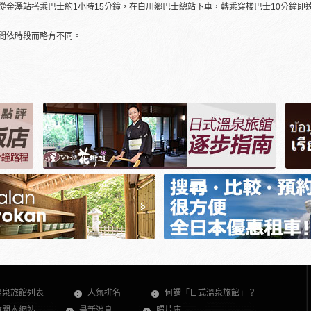
從金澤站搭乘巴士約1小時15分鐘，在白川鄉巴士總站下車，轉乘穿梭巴士10分鐘即
間依時段而略有不同。
溫泉旅館列表
人氣排名
何謂「日式溫泉旅館」？
有關本網站
最新消息
照片庫