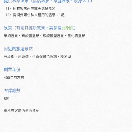
提供私家溫泉（情侶溫泉、家庭溫泉、紋身人士）
（1）所有客房內設露天溫泉風呂
（2）房間外可供私人租用的溫泉：1處
泉質（有關其健康效果，請參看
此網頁
）
單純溫泉、硫酸鹽溫泉、碳酸氫鹽溫泉、氯化物溫泉
附近的旅遊景點
石段街、河鹿橋、伊香保綠色牧場、榛名湖
創業年份
400年前左右
客房總數
8間
※所有客房內全面禁菸