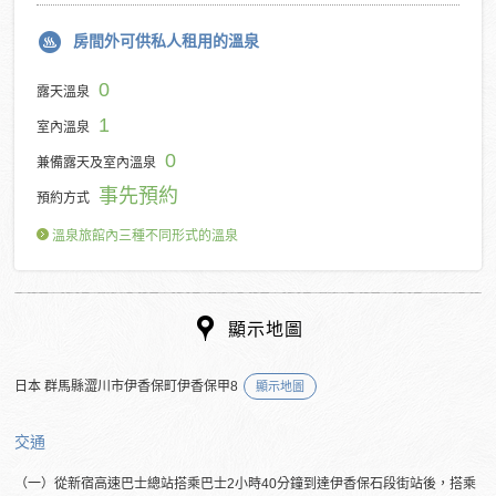
房間外可供私人租用的溫泉
0
露天溫泉
1
室內溫泉
0
兼備露天及室內溫泉
事先預約
預約方式
溫泉旅館內三種不同形式的溫泉
顯示地圖
日本 群馬縣澀川市伊香保町伊香保甲8
顯示地圖
交通
（一）從新宿高速巴士總站搭乘巴士2小時40分鐘到達伊香保石段街站後，搭乘