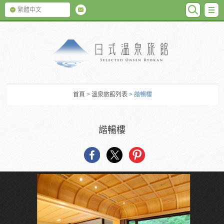
SEARC
M
繁體中文
日式温泉旅館
首頁
>
溫泉旅館列表
> 諧暢樓
諧暢樓