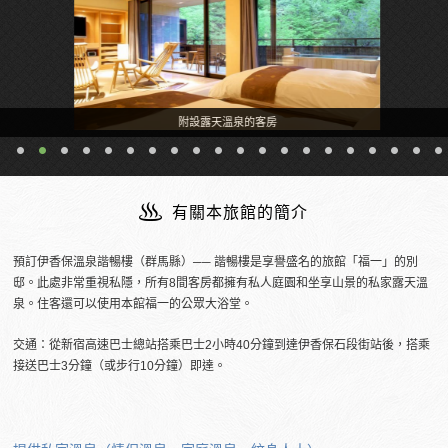
附設露天溫泉的客房
有關本旅館的簡介
預訂伊香保溫泉諧暢樓（群馬縣）── 諧暢樓是享譽盛名的旅館「福一」的別
邸。此處非常重視私隱，所有8間客房都擁有私人庭園和坐享山景的私家露天溫
泉。住客還可以使用本館福一的公眾大浴堂。
交通：從新宿高速巴士總站搭乘巴士2小時40分鐘到達伊香保石段街站後，搭乘
接送巴士3分鐘（或步行10分鐘）即達。