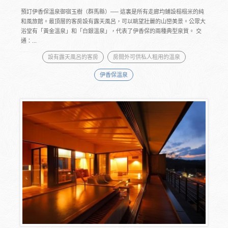
預訂伊香保溫泉御宿玉樹（群馬縣）── 這裏是所有走廊均鋪設榻榻米的純
和風旅館。最頂層的客房設有露天風呂，可以眺望壯麗的山巒美景。公眾大
浴堂有「黃金溫泉」和「白銀溫泉」，代表了伊香保的兩種典型泉質。 交
通：...
設有露天風呂的客房
房間外可供私人租用的溫泉
伊香保溫泉