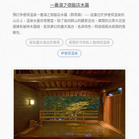
一番湯之宿飯店木暮
預訂伊香保溫泉一番湯之宿飯店木暮（群馬縣）── 這裏位於伊香保溫泉的
山丘上，溫泉水量非常豐富。除了面向群山的觀景浴池，廣闊的公眾大浴堂
還擁有被林木圍繞、氣氛夢幻的露天風呂，各具特色。附設榻榻米房間的寬
敞包...
設有露天風呂的客房
房間外可供私人租用的溫泉
伊香保溫泉