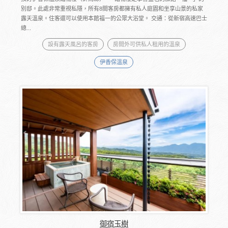
別邸。此處非常重視私隱，所有8間客房都擁有私人庭園和坐享山景的私家
露天溫泉。住客還可以使用本館福一的公眾大浴堂。 交通：從新宿高速巴士
總...
設有露天風呂的客房
房間外可供私人租用的溫泉
伊香保溫泉
御宿玉樹