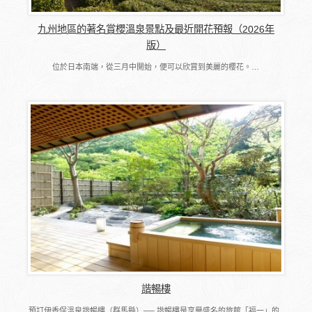
九州地區的著名賞櫻溫泉景點及最近開花預報（2026年
版）
位於日本南端，從三月中開始，便可以欣賞到美麗的櫻花。…
諧暢樓
預訂伊香保溫泉諧暢樓（群馬縣）── 諧暢樓是享譽盛名的旅館「福一」的