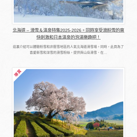
北海道 – 滑雪＆溫泉特集2025-2026。同時享受滑粉雪的爽
快刺激和日本溫泉的泡湯樂趣吧！
這裏介紹可以體驗粉雪和非壓雪地區的人氣北海道滑雪場。同時，此頁為了
喜愛新雪和深雪的滑雪粉絲，提供與山岳滑雪、在…