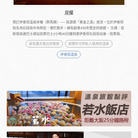
岸權
預訂伊香保溫泉岸權（群馬縣）── 採源頭「黄金之湯」放流。位於伊香保
知名地石段街中央附近，便於散步。擁有創業430年歷史的旅館。 交通：從
新宿高速巴士總站搭乘巴士2小時40分鐘到達伊香保石段街站後，搭乘接...
設有露天風呂的客房
房間外可供私人租用的溫泉
伊香保溫泉