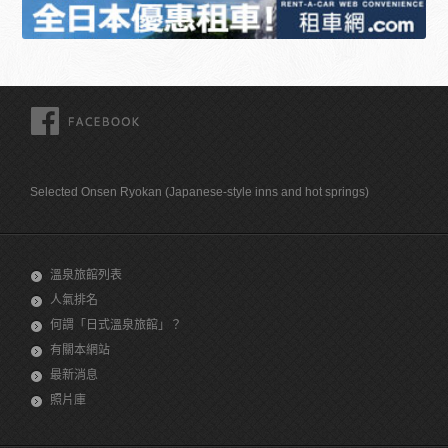
FACEBOOK
Selected Onsen Ryokan (Japanese-style inns and hot springs)
溫泉旅館列表
人氣排名
何謂「日式溫泉旅館」？
有關本網站
最新消息
照片庫