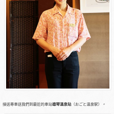
接送專車送我們到最近的車站
雄琴溫泉站
（おごと温泉駅）
。