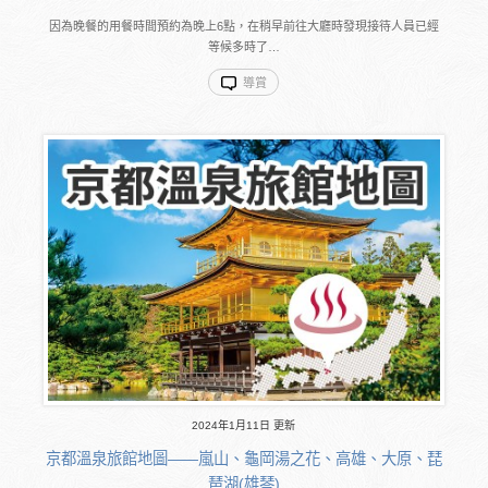
因為晚餐的用餐時間預約為晚上6點，在稍早前往大廳時發現接待人員已經
等候多時了…
導賞
2024年1月11日 更新
京都溫泉旅館地圖――嵐山、龜岡湯之花、高雄、大原、琵
琶湖(雄琴)