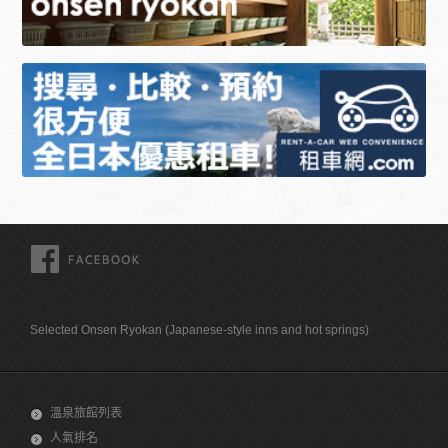
FACEBOOK
Selected Onsen Ryokan (Japanese-style inns and hot springs)
溫泉旅館列表
人氣排名