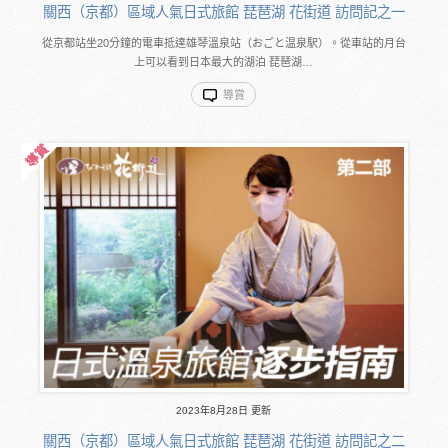
關西（京都）區域人氣日式旅館 琵琶湖 花街道 訪問記之一
從京都站坐20分鐘的電車抵達雄琴溫泉站（おごと温泉駅）。從車站的月台
上可以看到日本最大的湖泊 琵琶湖…
導賞
2023年8月28日 更新
關西（京都）區域人氣日式旅館 琵琶湖 花街道 訪問記之二