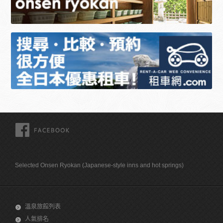
FACEBOOK
Selected Onsen Ryokan (Japanese-style inns and hot springs)
溫泉旅館列表
人氣排名