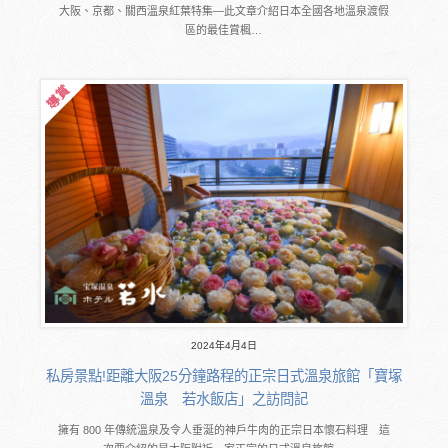
大阪、京都、關西溫泉紅葉特集―此文章介紹日本全國各地溫泉渡假
區的最佳賞楓…
2024年4月4日
私房景點!距離大阪25分鐘路程的正宗日式溫泉旅館「寶塚
溫泉 若水飯店」之訪問記
擁有 800 年傳統溫泉及令人垂涎的神戶牛肉的正宗日本懷石料理 這