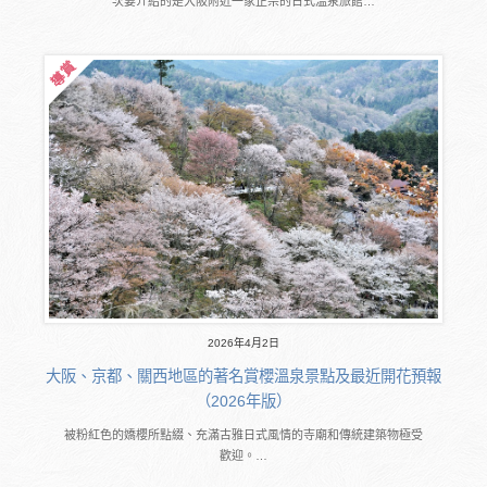
次要介紹的是大阪附近一家正宗的日式溫泉旅館…
2026年4月2日
大阪、京都、關西地區的著名賞櫻溫泉景點及最近開花預報
（2026年版）
被粉紅色的嬌櫻所點綴、充滿古雅日式風情的寺廟和傳統建築物極受
歡迎。…